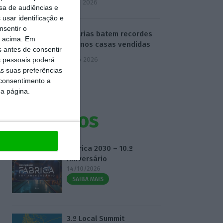
5 Agosto 2026
sa de audiências e
usar identificação e
nsentir o
Imobiliárias batem recordes
o acima. Em
com menos casas vendidas
s antes de consentir
6 Agosto 2026
 pessoais poderá
s suas preferências
 consentimento a
da página.
Eventos
Fábrica 2030 – 10.º
Aniversário
14/10/2026
SAIBA MAIS
3.º Local Summit