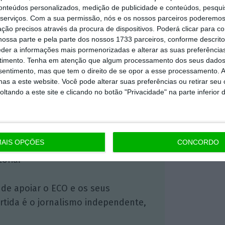
conteúdos personalizados, medição de publicidade e conteúdos, pesqui
https://eco.sapo.pt/2023/03/20/pilotos-e-tap-chegam-a-um-pre-acordo-possivel/
Copiar
serviços.
Com a sua permissão, nós e os nossos parceiros poderemos 
ção precisos através da procura de dispositivos. Poderá clicar para co
ossa parte e pela parte dos nossos 1733 parceiros, conforme descrit
eder a informações mais pormenorizadas e alterar as suas preferência
 ECO Premium
timento.
Tenha em atenção que algum processamento dos seus dados
nsentimento, mas que tem o direito de se opor a esse processamento. A
as a este website. Você pode alterar suas preferências ou retirar seu
mação é mais importante do que
tando a este site e clicando no botão "Privacidade" na parte inferior 
dependente e rigoroso.
Premium e tenha acesso a notícias
AIS OPÇÕES
CONCORDO
nta, às reportagens e especiais que
ória.
 de apoiar o ECO e os seus
artida é o jornalismo independente,