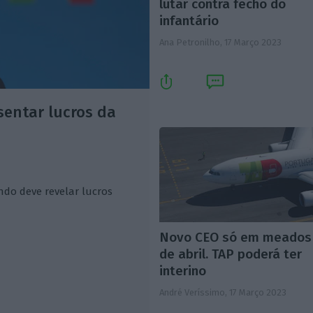
lutar contra fecho do
infantário
Ana Petronilho,
17 Março 2023
sentar lucros da
ando deve revelar lucros
Novo CEO só em meados
de abril. TAP poderá ter
interino
André Veríssimo,
17 Março 2023