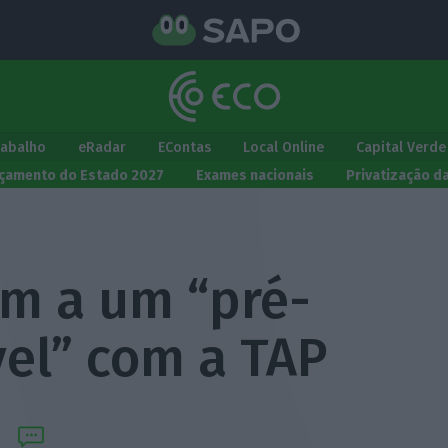
rabalho
eRadar
EContas
Local Online
Capital Verde
çamento do Estado 2027
Exames nacionais
Privatização d
am a um “pré-
vel” com a TAP