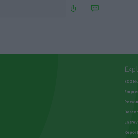
Exp
e
ECO N
Empre
Person
Descod
Entrev
Repor