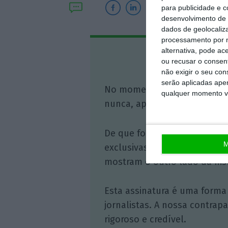
para publicidade e 
desenvolvimento de 
dados de geolocaliza
processamento por n
alternativa, pode ac
Assine o
ou recusar o consen
não exigir o seu co
serão aplicadas apen
No momento em que a infor
qualquer momento vol
nunca, apoie o jornalismo in
De que forma? Assine o ECO 
M
exclusivas, à opinião que co
mostram o outro lado da hist
Esta assinatura é uma forma
jornalistas. A nossa contrap
rigoroso e credível.