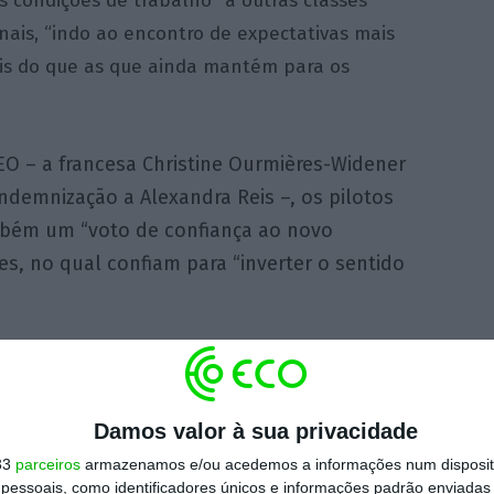
 condições de trabalho” a outras classes
onais, “indo ao encontro de expectativas mais
is do que as que ainda mantém para os
O – a francesa Christine Ourmières-Widener
ndemnização a Alexandra Reis –, os pilotos
mbém um “voto de confiança ao novo
es, no qual confiam para “inverter o sentido
 fazer”, mas que este pré-acordo melhora
os pilotos”.
Este pré-acordo vai ainda ser
embleia da empresa.
Damos valor à sua privacidade
33
parceiros
armazenamos e/ou acedemos a informações num dispositi
essoais, como identificadores únicos e informações padrão enviadas 