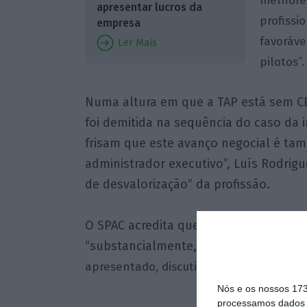
melhores
apresentar lucros da
profissi
empresa
favoráve
Ler Mais
pilotos”.
Numa altura em que a TAP está sem CE
foi demitida na sequência do caso da i
frisam que este avanço negocial é ta
administrador executivo”, Luís Rodrigu
de desvalorização” da profissão.
O SPAC acredita que “muito há ainda a
“substancialmente, agora, a posição d
apresentado, discutido e votado na ass
Nós e os nossos 17
processamos dados p