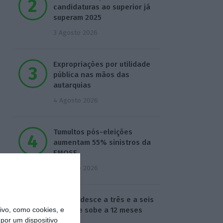
candidaturas ao superior já
superam 2025
3 Agosto 2026
Expropriações por utilidade
pública nas mãos das
autarquias
4 Agosto 2026
Tumultos pós-eleições
aumentam 55% sinistros da
EMOSE
4 Agosto 2026
Euribor desce a três e a seis
vo, como cookies, e
meses e sobe a 12 meses
por um dispositivo