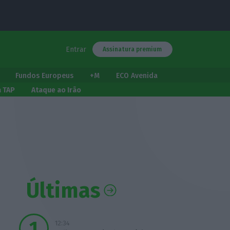
Entrar
Assinatura premium
Fundos Europeus
+M
ECO Avenida
a TAP
Ataque ao Irão
Últimas
12:34