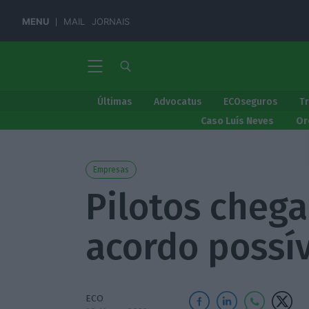
MENU
MAIL
JORNAIS
Últimas
Advocatus
ECOseguros
T
Caso Luís Neves
Or
Empresas
Pilotos cheg
acordo possí
ECO