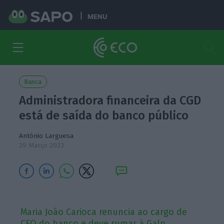
MENU
Banca
Administradora financeira da CGD
está de saída do banco público
António Larguesa
29 Março 2023
Maria João Carioca renuncia ao cargo de
CFO do banco e deve rumar à Galp.