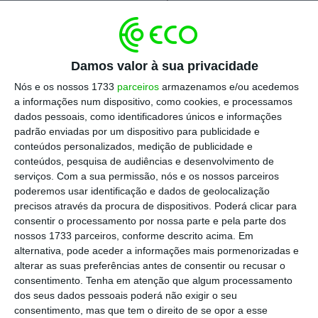
Escolha o ECO como fonte
›
Escolher
preferida no Google
Damos valor à sua privacidade
Nós e os nossos 1733
parceiros
armazenamos e/ou acedemos
Em
comunicado
enviado à CMVM, o banco
a informações num dispositivo, como cookies, e processamos
dados pessoais, como identificadores únicos e informações
público informa que
“já iniciou o conjunto de
padrão enviadas por um dispositivo para publicidade e
diligências no âmbito da instrução do processo
conteúdos personalizados, medição de publicidade e
de
fit and proper,
tendo em vista a obtenção,
conteúdos, pesquisa de audiências e desenvolvimento de
serviços.
Com a sua permissão, nós e os nossos parceiros
junto do Banco Central Europeu e do Banco
poderemos usar identificação e dados de geolocalização
de Portugal, da autorização” para um
precisos através da procura de dispositivos. Poderá clicar para
candidato que possa completar o mandato
consentir o processamento por nossa parte e pela parte dos
nossos 1733 parceiros, conforme descrito acima. Em
até 2024.
alternativa, pode aceder a informações mais pormenorizadas e
alterar as suas preferências antes de consentir ou recusar o
consentimento.
Tenha em atenção que algum processamento
“Mais se informa que
Francisco Ravara Cary
,
dos seus dados pessoais poderá não exigir o seu
consentimento, mas que tem o direito de se opor a esse
membro executivo do conselho de