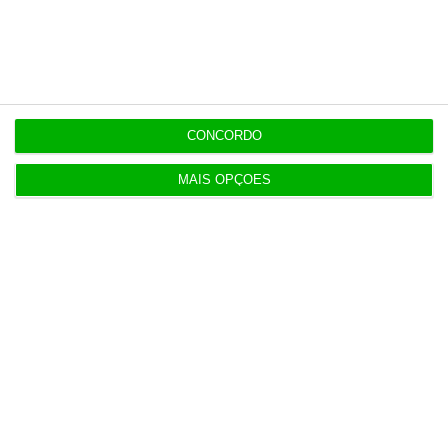
CONCORDO
Últimas
MAIS OPÇÕES
7:02
GovHorizon entra no Espaço e coloca IA na
agência portuguesa
7:02
Festivais: O que ganham as marcas quando a
música para?
ENTREVISTA
7:02
“Se a centralização conseguir manter o bolo atual