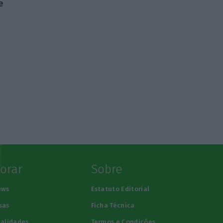
e
lorar
Sobre
ews
Estatuto Editorial
sas
Ficha Técnica
alidades
Termos e Condições