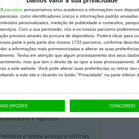
Damos valor à sua privacidade
e automóveis em Portugal, apenas atrás da
33
parceiros
armazenamos e/ou acedemos a informações num dispositi
essoais, como identificadores únicos e informações padrão enviadas 
conteúdos personalizados, medição de publicidade e conteúdos, pesqui
serviços.
Com a sua permissão, nós e os nossos parceiros poderemos 
ção precisos através da procura de dispositivos. Poderá clicar para co
informação
)
ossa parte e pela parte dos nossos 1733 parceiros, conforme descrit
eder a informações mais pormenorizadas e alterar as suas preferência
timento.
Tenha em atenção que algum processamento dos seus dados
https://eco.sapo.pt/2023/03/31/mangualde-comeca-a-produzir-carrinhas-eletricas-em-2025/
Copiar
nsentimento, mas que tem o direito de se opor a esse processamento. A
as a este website. Você pode alterar suas preferências ou retirar seu
tando a este site e clicando no botão "Privacidade" na parte inferior 
 ECO Premium
AIS OPÇÕES
CONCORDO
mação é mais importante do que
dependente e rigoroso.
Premium e tenha acesso a notícias