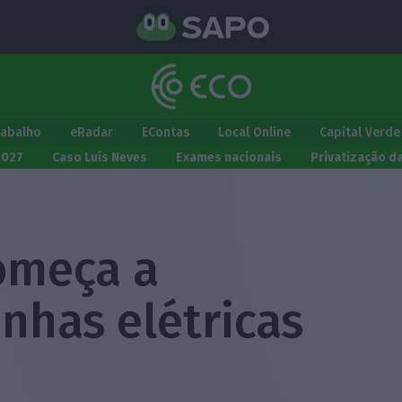
rabalho
eRadar
EContas
Local Online
Capital Verde
2027
Caso Luís Neves
Exames nacionais
Privatização d
omeça a
inhas elétricas