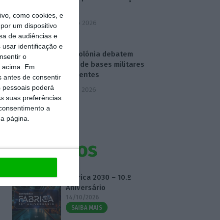
água
vo, como cookies, e
4 Agosto 2026
por um dispositivo
sa de audiências e
usar identificação e
EUA e Polónia debatem
nsentir o
criação de bases militares
o acima. Em
permanentes
s antes de consentir
 pessoais poderá
5 Agosto 2026
s suas preferências
 consentimento a
da página.
Eventos
Fábrica 2030 – 10.º
Aniversário
14/10/2026
SAIBA MAIS