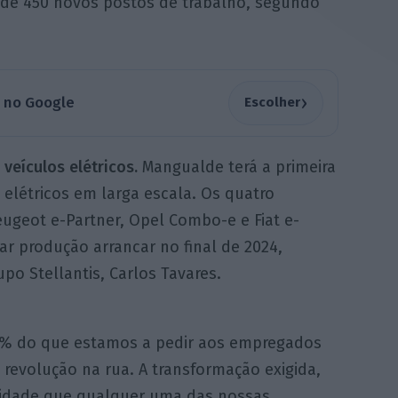
o de 450 novos postos de trabalho, segundo
›
a no Google
Escolher
veículos elétricos.
Mangualde terá a primeira
 elétricos em larga escala. Os quatro
eugeot e-Partner, Opel Combo-e e Fiat e-
ar produção arrancar no final de 2024,
po Stellantis, Carlos Tavares.
10% do que estamos a pedir aos empregados
revolução na rua. A transformação exigida,
lidade que qualquer uma das nossas