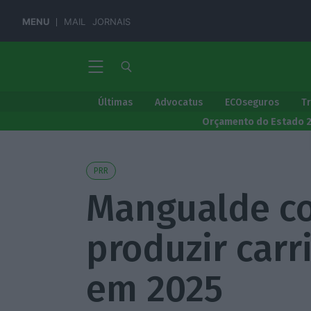
MENU
MAIL
JORNAIS
Últimas
Advocatus
ECOseguros
T
Orçamento do Estado 
PRR
Mangualde c
produzir carr
em 2025