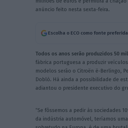
milhões de euros e permitirá a criaçã
anúncio feito nesta sexta-feira.
Escolha o ECO como fonte preferid
Todos os anos serão produzidos 50 mil 
fábrica portuguesa a produzir veículos
modelos serão o Citroën ë-Berlingo, P
Doblò. Há ainda a possibilidade de est
adiantou o presidente executivo do gru
“Se fôssemos a pedir às sociedades 
da indústria automóvel, teríamos uma 
sobretudo na Europa, é de uma bruta