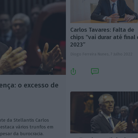
Carlos Tavares: Falta de
chips “vai durar até final
2023”
Diogo Ferreira Nunes,
7 Julho 2022
ença: o excesso de
te da Stellantis Carlos
destaca vários trunfos em
esar da burocracia.