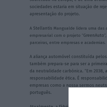
sociedades estaria em situação de rejei
apresentação do projeto.
Stellantis
A
Mangualde lidera uma das a
GreenAuto
empresarial com o projeto “
”
parceiras, entre empresas e academias.
A aliança automóvel constituída pelos
também prepara-se para ser a primeir
da neutralidade carbónica. “Em 2038, 
responsabilidade ética. É responsabil
empresas como a nossa sermos neutra
português.
Atualmente, a fábrica da Stellantis M