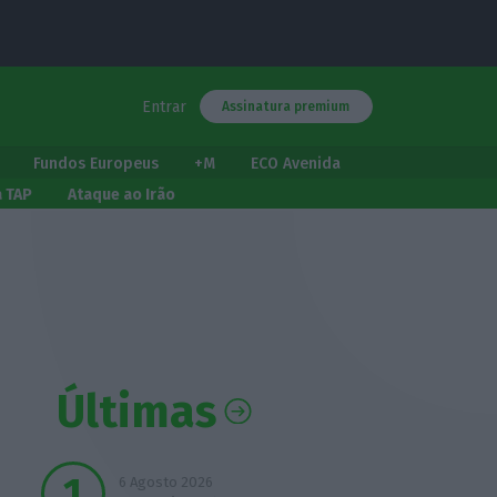
Entrar
Assinatura premium
Fundos Europeus
+M
ECO Avenida
a TAP
Ataque ao Irão
Últimas
6 Agosto 2026