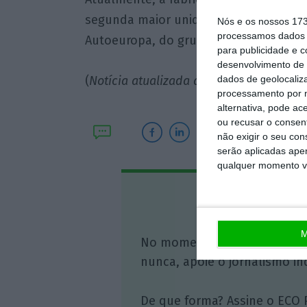
segunda maior unidade de produção d
Nós e os nossos 17
processamos dados p
Autoeuropa, do grupo Volkswagen.
para publicidade e 
desenvolvimento de 
dados de geolocaliza
(
Notícia atualizada às 18h28 com mais 
processamento por n
alternativa, pode ac
ou recusar o consen
não exigir o seu co
serão aplicadas apen
qualquer momento vol
Assine o
M
No momento em que a infor
nunca, apoie o jornalismo in
De que forma? Assine o ECO 