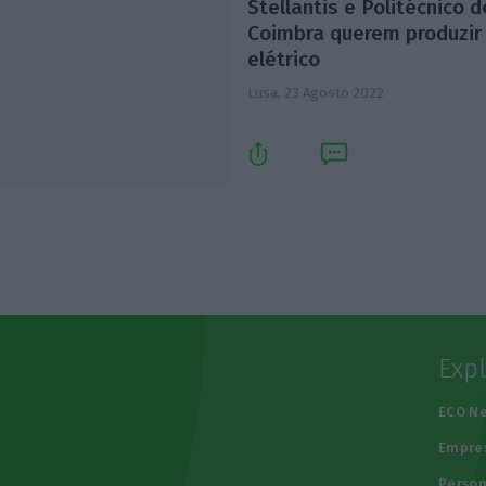
Stellantis e Politécnico d
Coimbra querem produzir
elétrico
Lusa,
23 Agosto 2022
Exp
e
ECO N
Empre
Person