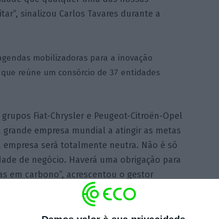
tar”, sinalizou Carlos Tavares durante a
gendas mobilizadoras para a inovação
, que reúne um consórcio de 37 entidades
 grupos Fiat-Chrysler e Peugeot-Citroën-Opel
a grande empresa mundial a atingir as metas
a empresa será totalmente neutra. Não é só
idade de negócio. Haverá uma obrigação para
s em carbono”, acrescentou o gestor
angualde conta com 900 trabalhadores e é a