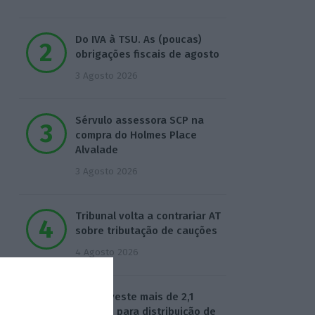
Do IVA à TSU. As (poucas)
obrigações fiscais de agosto
3 Agosto 2026
Sérvulo assessora SCP na
compra do Holmes Place
Alvalade
3 Agosto 2026
Tribunal volta a contrariar AT
sobre tributação de cauções
4 Agosto 2026
Beja investe mais de 2,1
milhões para distribuição de