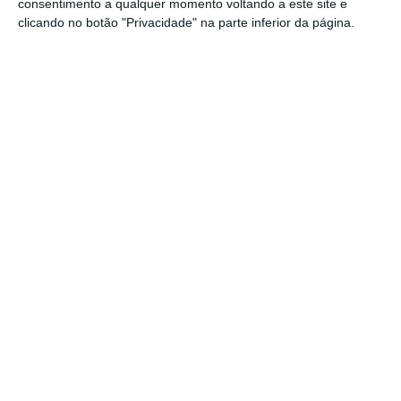
em certas situações, a obrigatoriedade de os
consentimento a qualquer momento voltando a este site e
clicando no botão "Privacidade" na parte inferior da página.
regulamentos municipais em matéria de
edificação
passarem a constar, em secção
própria, no Diário da República e a promoção
da transição digital.
Porém, a OA vincou que este “não é ainda um
ponto de chegada”, avisando que, se as
simplificações não forem acauteladas, “os
riscos para a qualidade e segurança de
futuras edificações podem ser significativos”.
Neste sentido, a ordem opõem-se à
privatização/liberalização proposta no que
diz respeito à construção.
“
É largo o espetro de operações urbanísticas