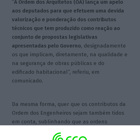
“
A Ordem dos Arquitetos (OA) lança um apelo
aos deputados para que efetuem uma devida
valorização e ponderação dos contributos
técnicos que tem produzido como reação ao
conjunto de propostas legislativas
apresentadas pelo Governo
, designadamente
os que implicam, diretamente, na qualidade e
na segurança de obras públicas e do
edificado habitacional”, referiu, em
comunicado.
Da mesma forma, quer que os contributos da
Ordem dos Engenheiros sejam também tidos
em conta, sublinhando que as ordens
profissionais têm por objetivo defender os
direitos dos cidadãos e salvaguardar o