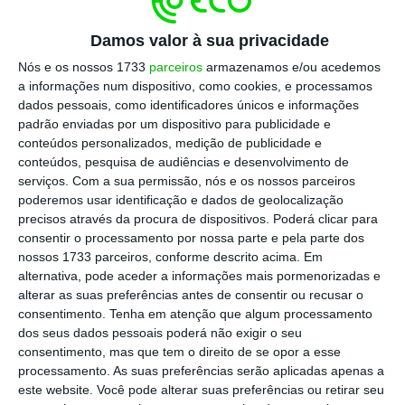
interesse público.
Os arquitetos classificam
Damos valor à sua privacidade
como positiva a intenção do Governo em
Nós e os nossos 1733
parceiros
armazenamos e/ou acedemos
modificar algumas dimensões da simplificação
a informações num dispositivo, como cookies, e processamos
dos licenciamentos no âmbito do urbanismo e
dados pessoais, como identificadores únicos e informações
ordenamento do território,
destacando que o
padrão enviadas por um dispositivo para publicidade e
conteúdos personalizados, medição de publicidade e
executivo teve em conta algumas medidas
conteúdos, pesquisa de audiências e desenvolvimento de
enunciadas e alterações propostas.
serviços.
Com a sua permissão, nós e os nossos parceiros
poderemos usar identificação e dados de geolocalização
precisos através da procura de dispositivos. Poderá clicar para
Avaliação bancária na habitação cede pelo 3º mês
consentir o processamento por nossa parte e pela parte dos
consecutivo
nossos 1733 parceiros, conforme descrito acima. Em
Ler Mais
alternativa, pode aceder a informações mais pormenorizadas e
alterar as suas preferências antes de consentir ou recusar o
consentimento.
Tenha em atenção que algum processamento
Em causa está, por exemplo, a intenção de
dos seus dados pessoais poderá não exigir o seu
consentimento, mas que tem o direito de se opor a esse
clarificar o regime de autorização de
processamento. As suas preferências serão aplicadas apenas a
utilização, a adoção de “diferimento tácito”
este website. Você pode alterar suas preferências ou retirar seu