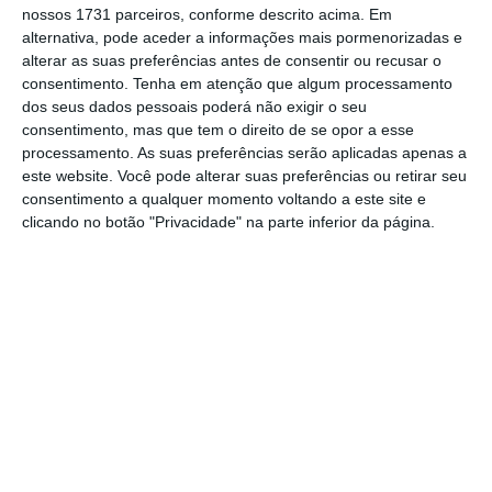
(uma redução face aos dez atualmente
nossos 1731 parceiros, conforme descrito acima. Em
exigidos).
alternativa, pode aceder a informações mais pormenorizadas e
alterar as suas preferências antes de consentir ou recusar o
consentimento.
Tenha em atenção que algum processamento
dos seus dados pessoais poderá não exigir o seu
“No decorrer desta negociação foi possível
consentimento, mas que tem o direito de se opor a esse
alargar o universo de trabalhadores
processamento. As suas preferências serão aplicadas apenas a
este website. Você pode alterar suas preferências ou retirar seu
abrangidos, através da evolução da regra que
consentimento a qualquer momento voltando a este site e
estipulava que esta aceleração era apenas
clicando no botão "Privacidade" na parte inferior da página.
considerada para funções numa mesma
carreira, estendendo-se agora para funções
em carreiras”, indica o gabinete de Mariana
Vieira da Silva.
Esta inclusão dos trabalhadores que
mudaram de carreira já tinha sido conhecida
nas últimas reuniões, mas tinha ficado a
dúvida relativamente aos hospitais EPE.