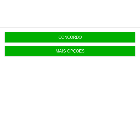
11:53
Campilho e Suárez continuam à frente da
seguradora Victoria
CONCORDO
MAIS OPÇÕES
Populares
“O ESG morreu, longa vida ao ESG”
7:05
Irão anuncia possível acordo com Omã em Ormuz
2 Agosto 2026