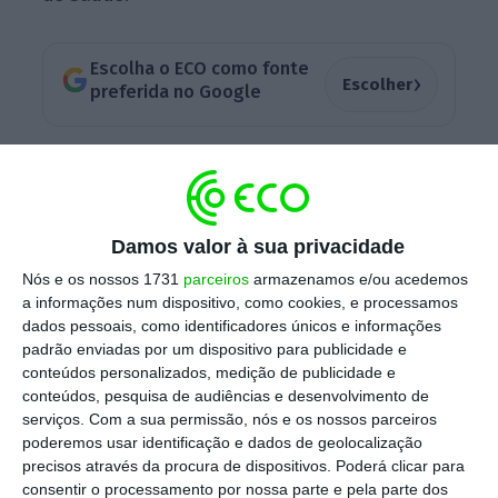
Escolha o ECO como fonte
›
Escolher
preferida no Google
Depois de reuniões suplementares com os
sindicatos que representam os trabalhadores
da Função Pública, o Governo fechou o
Damos valor à sua privacidade
“regime especial de aceleração do
Nós e os nossos 1731
parceiros
armazenamos e/ou acedemos
desenvolvimento das carreiras”, anuncia o
a informações num dispositivo, como cookies, e processamos
Ministério da Presidência em comunicado.
dados pessoais, como identificadores únicos e informações
Esta medida incide sobre os
períodos de
padrão enviadas por um dispositivo para publicidade e
conteúdos personalizados, medição de publicidade e
congelamento que ocorreram entre 2005 e
conteúdos, pesquisa de audiências e desenvolvimento de
2007 e entre 2011 e 2017, sendo que o objetivo
serviços.
Com a sua permissão, nós e os nossos parceiros
é que os trabalhadores possam progredir com
poderemos usar identificação e dados de geolocalização
precisos através da procura de dispositivos. Poderá clicar para
seis pontos na avaliação de desempenho
consentir o processamento por nossa parte e pela parte dos