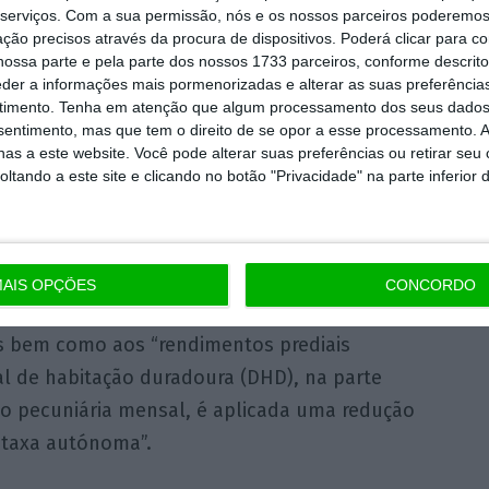
erior a cinco anos e inferior a 10 anos, é
serviços.
Com a sua permissão, nós e os nossos parceiros poderemos 
ção precisos através da procura de dispositivos. Poderá clicar para co
rcentuais da respetiva taxa autónoma,
ossa parte e pela parte dos nossos 1733 parceiros, conforme descrit
tos percentuais por cada renovação de igual
eder a informações mais pormenorizadas e alterar as suas preferência
timento.
Tenha em atenção que algum processamento dos seus dados
nsentimento, mas que tem o direito de se opor a esse processamento. A
as a este website. Você pode alterar suas preferências ou retirar seu
tando a este site e clicando no botão "Privacidade" na parte inferior 
 de contratos de arrendamento para
 ou superior a 10 anos e inferior a 20 anos,
ercentuais da respetiva taxa autónoma”
,
AIS OPÇÕES
CONCORDO
s bem como aos “rendimentos prediais
al de habitação duradoura (DHD), na parte
o pecuniária mensal, é aplicada uma redução
 taxa autónoma”.