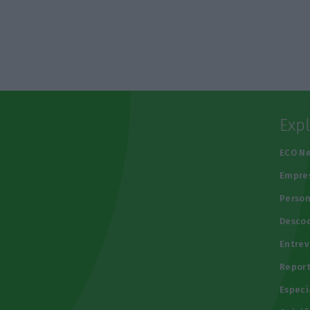
Exp
e
ECO N
Empre
Person
Descod
Entrev
Repor
Especi