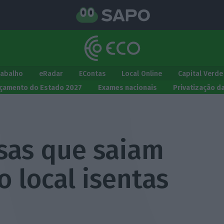
rabalho
eRadar
EContas
Local Online
Capital Verde
çamento do Estado 2027
Exames nacionais
Privatização d
sas que saiam
 local isentas