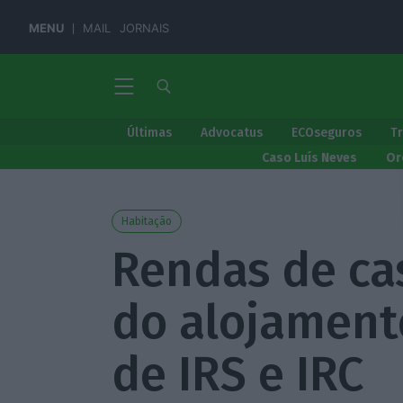
MENU
MAIL
JORNAIS
Últimas
Advocatus
ECOseguros
T
Caso Luís Neves
Or
Habitação
Rendas de ca
do alojamento
de IRS e IRC