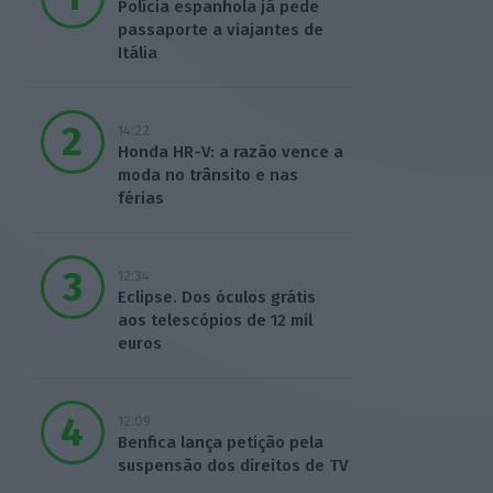
Polícia espanhola já pede
passaporte a viajantes de
Itália
14:22
Honda HR-V: a razão vence a
moda no trânsito e nas
férias
12:34
Eclipse. Dos óculos grátis
aos telescópios de 12 mil
euros
12:09
Benfica lança petição pela
suspensão dos direitos de TV