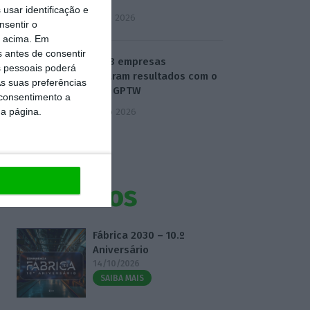
usar identificação e
5 Agosto 2026
nsentir o
o acima. Em
s antes de consentir
Como 23 empresas
 pessoais poderá
alcançaram resultados com o
s suas preferências
modelo GPTW
 consentimento a
da página.
6 Agosto 2026
Eventos
Fábrica 2030 – 10.º
Aniversário
14/10/2026
SAIBA MAIS