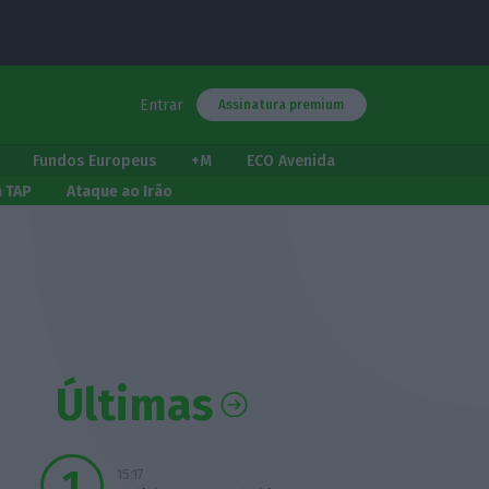
Entrar
Assinatura premium
Fundos Europeus
+M
ECO Avenida
a TAP
Ataque ao Irão
Últimas
15:17