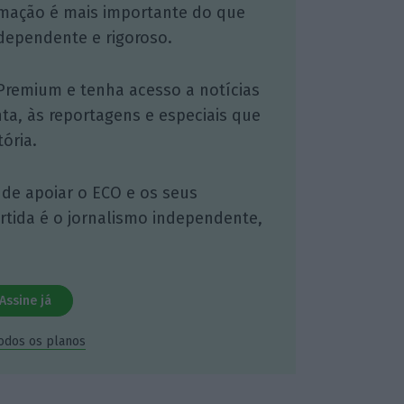
mação é mais importante do que
dependente e rigoroso.
Premium e tenha acesso a notícias
nta, às reportagens e especiais que
ória.
 de apoiar o ECO e os seus
artida é o jornalismo independente,
Assine já
todos os planos