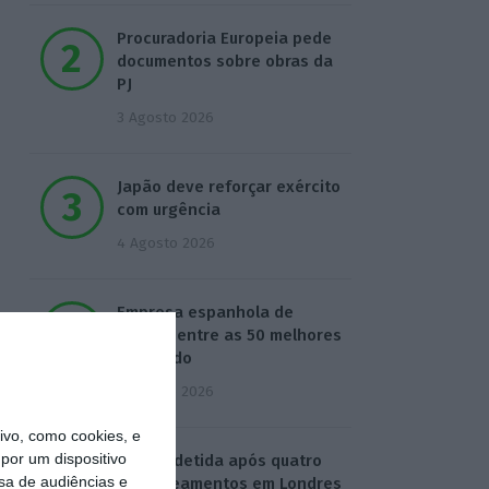
Procuradoria Europeia pede
documentos sobre obras da
PJ
3 Agosto 2026
Japão deve reforçar exército
com urgência
4 Agosto 2026
Empresa espanhola de
EdTech entre as 50 melhores
do mundo
5 Agosto 2026
vo, como cookies, e
por um dispositivo
Mulher detida após quatro
sa de audiências e
esfaqueamentos em Londres