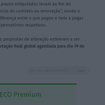
 prazos estipulados levam ao fim do
início do contrato ou renovação”, sendo o
iferença entre o que pagou e teria a pagar
pensatórios respetivos.
s propostas de alteração estiveram a ser
otação final global agendada para dia 19 de
https://eco.sapo.pt/2023/07/06/rendas-de-casas-que-saiam-do-alojamento-local-isentas-de-irs-e-irc/
Copiar
 ECO Premium