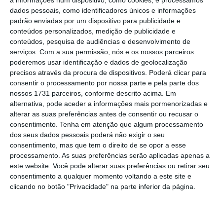
a informações num dispositivo, como cookies, e processamos
dados pessoais, como identificadores únicos e informações
“negociar amnistias e referendos”.
O
padrão enviadas por um dispositivo para publicidade e
presidente do Partido Popular (PP, direita)
conteúdos personalizados, medição de publicidade e
referia-se às
exigências de forças políticas
conteúdos, pesquisa de audiências e desenvolvimento de
serviços.
Com a sua permissão, nós e os nossos parceiros
catalãs para a viabilização de um novo
poderemos usar identificação e dados de geolocalização
governo de esquerda
em Espanha,
precisos através da procura de dispositivos. Poderá clicar para
relacionadas com os condenados e acusados
consentir o processamento por nossa parte e pela parte dos
nossos 1731 parceiros, conforme descrito acima. Em
pela justiça pela tentativa de
alternativa, pode aceder a informações mais pormenorizadas e
autodeterminação da Catalunha de 2017,
alterar as suas preferências antes de consentir ou recusar o
para quem pedem uma amnistia.
consentimento.
Tenha em atenção que algum processamento
dos seus dados pessoais poderá não exigir o seu
consentimento, mas que tem o direito de se opor a esse
“Constatei a recusa do secretário-geral do
processamento. As suas preferências serão aplicadas apenas a
partido socialista à proposta de igualdade de
este website. Você pode alterar suas preferências ou retirar seu
consentimento a qualquer momento voltando a este site e
todos os espanhóis”, afirmou Feijóo, que
clicando no botão "Privacidade" na parte inferior da página.
acrescentou que Sánchez está disposto a
aceitar as “exigências de partidos
minoritários e que não respeitam a