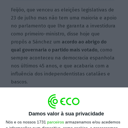
Feijóo, que venceu as eleições legislativas de
23 de julho mas não tem uma maioria e apoio
no parlamento que lhe garanta a investidura
como primeiro-ministro, disse hoje que
propôs a Sánchez um
acordo ao abrigo do
qual governaria o partido mais votado,
como
sempre aconteceu na democracia espanhola
nos últimos 45 anos, e que acabaria com a
influência dos independentistas catalães e
bascos.
Segundo Feijóo, o líder do PSOE, que é
também o atual primeiro-ministro em
Damos valor à sua privacidade
funções,
recusou esta proposta e “prefere
Nós e os nossos 1731
parceiros
armazenamos e/ou acedemos
fazer acordos com independentistas” e