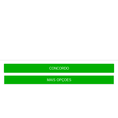
contrapartida é o jornalismo
independente, rigoroso e credível.
Assine já
Veja todos os planos
CONCORDO
Últimas
MAIS OPÇÕES
20:27
Praias com “impactos significativos” devido ao
mau tempo