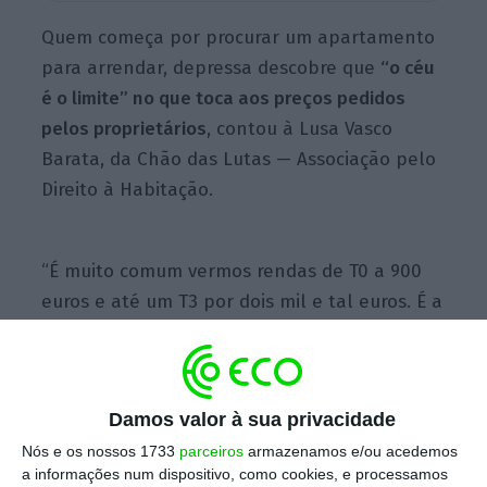
Quem começa por procurar um apartamento
para arrendar, depressa descobre que
“o céu
é o limite” no que toca aos preços pedidos
pelos proprietários
, contou à Lusa Vasco
Barata, da Chão das Lutas — Associação pelo
Direito à Habitação.
“É muito comum vermos rendas de T0 a 900
euros e até um T3 por dois mil e tal euros. É a
loucura em que vivemos, em que a renda
média pode ser quase o dobro do salário
mínimo ou o triplo, ou seja, é uma situação
Damos valor à sua privacidade
verdadeiramente insustentável”, criticou o
advogado, dando exemplos de preços da
Nós e os nossos 1733
parceiros
armazenamos e/ou acedemos
a informações num dispositivo, como cookies, e processamos
zona de Lisboa.