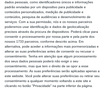
dados pessoais, como identificadores únicos e informações
padrão enviadas por um dispositivo para publicidade e
O aumento das rendas levou a que a
conteúdos personalizados, medição de publicidade e
conteúdos, pesquisa de audiências e desenvolvimento de
habitação passasse a ser um problema de
serviços.
Com a sua permissão, nós e os nossos parceiros
cada vez mais pessoas, nomeadamente
poderemos usar identificação e dados de geolocalização
professores e médicos
, que agora recorrem à
precisos através da procura de dispositivos. Poderá clicar para
consentir o processamento por nossa parte e pela parte dos
associação “para pedir ajuda ou apenas
nossos 1733 parceiros, conforme descrito acima. Em
desabafar”.
alternativa, pode aceder a informações mais pormenorizadas e
alterar as suas preferências antes de consentir ou recusar o
consentimento.
Tenha em atenção que algum processamento
Os
ativistas, juristas e advogados da
dos seus dados pessoais poderá não exigir o seu
associação têm ouvido muitos relatos de
consentimento, mas que tem o direito de se opor a esse
professores desesperados.
Vasco Barata diz
processamento. As suas preferências serão aplicadas apenas a
este website. Você pode alterar suas preferências ou retirar seu
que o problema não é de agora e que é cada
consentimento a qualquer momento voltando a este site e
vez mais usual ver docentes a dividir casa e
clicando no botão "Privacidade" na parte inferior da página.
até quarto.
“Veem-se com graves problemas por falta de