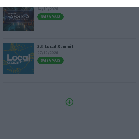
Fábrica 2030 – 10.º Aniversário
14/10/2026
SAIBA MAIS
3.º Local Summit
07/10/2026
SAIBA MAIS