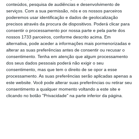
ordem económica
, e adiantou que teve a
conteúdos, pesquisa de audiências e desenvolvimento de
oportunidade de transmitir algumas das
serviços.
Com a sua permissão, nós e os nossos parceiros
poderemos usar identificação e dados de geolocalização
preocupações que lhe foram comunicadas no
precisos através da procura de dispositivos. Poderá clicar para
domingo, durante o encontro que teve com
consentir o processamento por nossa parte e pela parte dos
empresários portugueses investidores no
nossos 1733 parceiros, conforme descrito acima. Em
alternativa, pode aceder a informações mais pormenorizadas e
mercado chileno.
alterar as suas preferências antes de consentir ou recusar o
consentimento.
Tenha em atenção que algum processamento
“Juntamente com a Argentina,
o Chile detém
dos seus dados pessoais poderá não exigir o seu
consentimento, mas que tem o direito de se opor a esse
as maiores reservas mundiais de lítio. Portugal
processamento. As suas preferências serão aplicadas apenas a
e Espanha têm as maiores reservas de lítio da
este website. Você pode alterar suas preferências ou retirar seu
Europa.
Queremos em conjunto colaborar
consentimento a qualquer momento voltando a este site e
clicando no botão "Privacidade" na parte inferior da página.
positivamente para benefício de todos, tendo
em vista um aproveitamento justo destes
recursos naturais”, declarou o primeiro-
ministro
. De acordo com António Costa, é
preciso evitar que haja “uma competição de