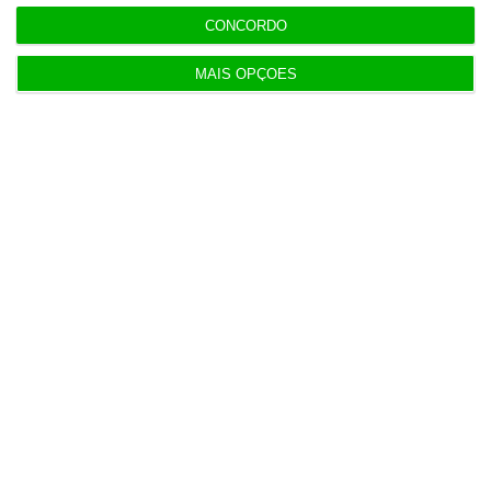
“Já todos interagimos com bots maus e bons. Mais
CONCORDO
maus do que bons”
MAIS OPÇÕES
8 Agosto 2026
Polícia espanhola já pede passaporte a viajantes
de Itália
8 Agosto 2026
Honda HR-V: a razão vence a moda no trânsito e
nas férias
8 Agosto 2026
Eclipse. Dos óculos grátis aos telescópios de 12
mil euros