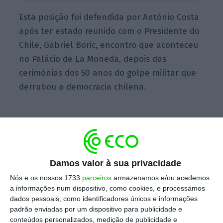
Esta posição foi defendida por António Costa
após ter estado reunido com o Presidente do
Chile, Gabriel Boric, encontro que aconteceu
no Palácio de La Moneda, depois das
cerimónias dos 50 anos do golpe militar que
derrubou a democracia chilena.
Costa no Chile para expandir energias renováveis
Ler Mais
Damos valor à sua privacidade
Nós e os nossos 1733
parceiros
armazenamos e/ou acedemos
Em declarações aos jornalistas,
o líder do
a informações num dispositivo, como cookies, e processamos
executivo português disse que a reunião se
dados pessoais, como identificadores únicos e informações
padrão enviadas por um dispositivo para publicidade e
centrou nas questões bilaterais, sobretudo de
conteúdos personalizados, medição de publicidade e