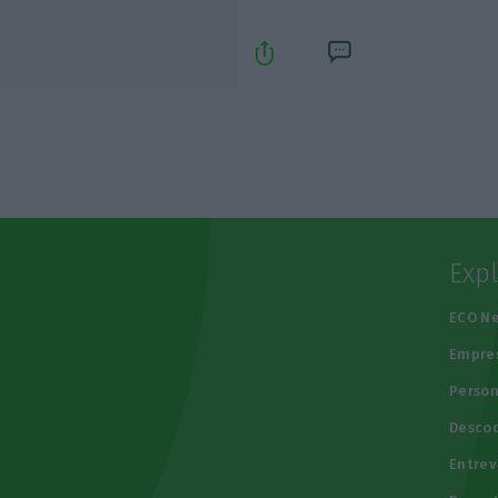
Exp
e
ECO N
Empre
Person
Descod
Entrev