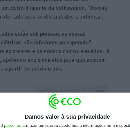
 um outro dirigente da Volkswagen, Thomas
 alertado para as dificuldades a enfrentar.
rcados estão sob pressão, as nossas
létricas, são inferiores ao esperado”,
as existentes e os nossos custos elevados, já
, apelando aos sindicatos para que aceitem
is a partir do próximo ano.
https://eco.sapo.pt/2023/12/06/volkswagen-anuncia-reducao-de-pessoal-nos-proximos-anos/
Copiar
Damos valor à sua privacidade
 ECO Premium
33
parceiros
armazenamos e/ou acedemos a informações num dispositi