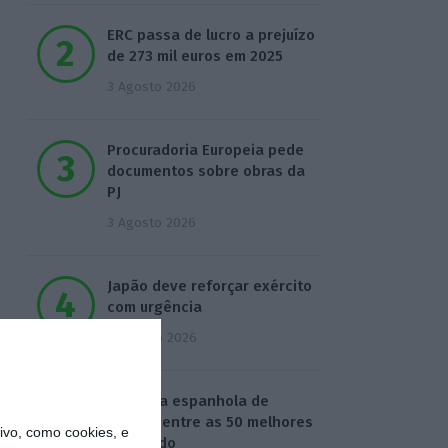
ERC passa de lucro a prejuízo
de 273 mil euros em 2025
3 Agosto 2026
Procuradoria Europeia pede
documentos sobre obras da
PJ
3 Agosto 2026
Japão deve reforçar exército
com urgência
4 Agosto 2026
Empresa espanhola de
EdTech entre as 50 melhores
vo, como cookies, e
do mundo