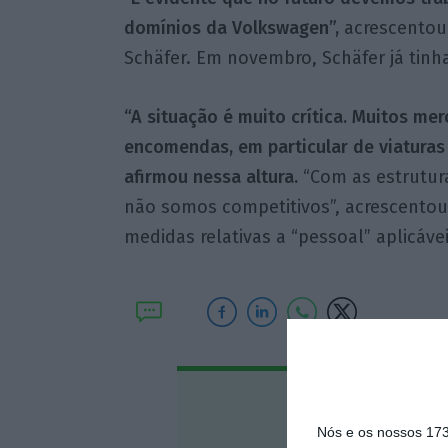
domínios da Volkswagen”,
acrescentou
Schäfer. Em novembro, Schäfer já tinha
“A situação é muito crítica. Muitos me
encomendas, em particular de viaturas e
afirmou nessa altura.
“Com as estrutur
não somos competitivos”, acrescentou
medidas relativas a “pessoal” aplicáve
Assine o
Nós e os nossos 17