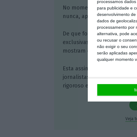
processamos dados p
No momento em que a infor
para publicidade e 
desenvolvimento de 
nunca, apoie o jornalismo in
dados de geolocaliza
processamento por n
De que forma? Assine o ECO 
alternativa, pode ac
ou recusar o consen
exclusivas, à opinião que co
não exigir o seu co
mostram o outro lado da hist
serão aplicadas apen
qualquer momento vol
Esta assinatura é uma forma
jornalistas. A nossa contrap
rigoroso e credível.
M
Veja 