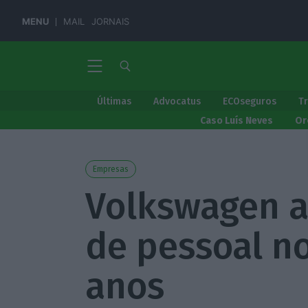
MENU
MAIL
JORNAIS
Últimas
Advocatus
ECOseguros
T
Caso Luís Neves
Or
Empresas
Volkswagen a
de pessoal n
anos