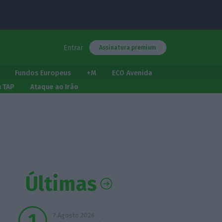
Entrar
Assinatura premium
Fundos Europeus
+M
ECO Avenida
a TAP
Ataque ao Irão
Últimas
7 Agosto 2026