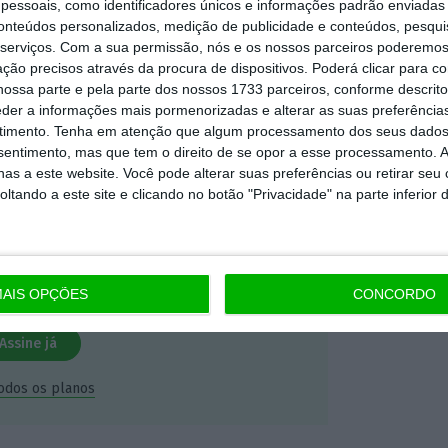
essoais, como identificadores únicos e informações padrão enviadas 
mação é mais importante do que
conteúdos personalizados, medição de publicidade e conteúdos, pesqui
serviços.
Com a sua permissão, nós e os nossos parceiros poderemos 
dependente e rigoroso.
ção precisos através da procura de dispositivos. Poderá clicar para co
ossa parte e pela parte dos nossos 1733 parceiros, conforme descrit
Premium e tenha acesso a notícias
eder a informações mais pormenorizadas e alterar as suas preferência
timento.
Tenha em atenção que algum processamento dos seus dados
nta, às reportagens e especiais que
nsentimento, mas que tem o direito de se opor a esse processamento. A
ória.
as a este website. Você pode alterar suas preferências ou retirar seu
tando a este site e clicando no botão "Privacidade" na parte inferior 
 de apoiar o ECO e os seus
artida é o jornalismo independente,
AIS OPÇÕES
CONCORDO
Assine já
todos os planos