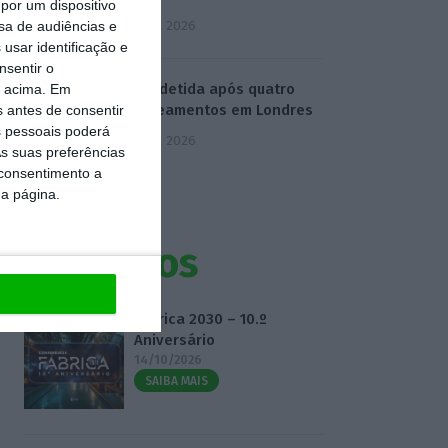
por um dispositivo
5 Agosto 2026
sa de audiências e
usar identificação e
nsentir o
Mulher detida após quatro
o acima. Em
esfaqueamentos em Londres
s antes de consentir
 pessoais poderá
5 Agosto 2026
s suas preferências
 consentimento a
da página.
Eventos
Fábrica 2030 – 10.º
Aniversário
14/10/2026
SAIBA MAIS