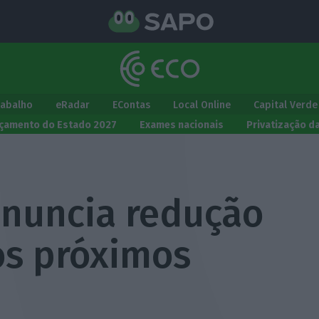
rabalho
eRadar
EContas
Local Online
Capital Verde
çamento do Estado 2027
Exames nacionais
Privatização d
nuncia redução
os próximos