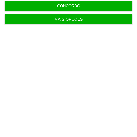
CONCORDO
MAIS OPÇÕES
Populares
Francesa Barrière “vai mudar muito” casino da
Póvoa e está a avaliar jogo online
2 Agosto 2026
AstraZeneca negoceia megafusão com BMS
3 Agosto 2026
Rock ‘n’ Law volta a 1 de outubro
3 Agosto 2026
Projeto estuda diagnóstico precoce da doença
renal crónica