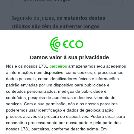
Segundo os juízes,
os mutuários destes
créditos não têm de enfrentar longos
processos burocráticos para reaverem o
dinheiro que pagaram indevidamente
e os
credores (os bancos) não podem aplicar-lhes
Damos valor à sua privacidade
juros ou taxas adicionais sobre essas
Nós e os nossos 1731
parceiros
armazenamos e/ou acedemos
operações.
a informações num dispositivo, como cookies, e processamos
dados pessoais, como identificadores únicos e informações
padrão enviadas por um dispositivo para publicidade e
No seguimento desta decisão, a Associação de
conteúdos personalizados, medição de publicidade e
conteúdos, pesquisa de audiências e desenvolvimento de
Bancos da Polónia
emitiu
um comunicado
serviços.
Com a sua permissão, nós e os nossos parceiros
dando nota de que
“o acórdão de hoje não
poderemos usar identificação e dados de geolocalização
altera de modo algum a posição dos bancos ou
precisos através da procura de dispositivos. Poderá clicar para
consentir o processamento por nossa parte e pela parte dos
dos mutuários
“, salientando ainda que, “por
nossos 1731 parceiros, conforme descrito acima. Em
conseguinte, os bancos continuam a