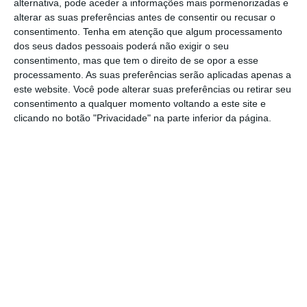
alternativa, pode aceder a informações mais pormenorizadas e
defender a posição de que a resolução de
alterar as suas preferências antes de consentir ou recusar o
consentimento.
Tenha em atenção que algum processamento
litígios continua a ser a melhor forma de os
dos seus dados pessoais poderá não exigir o seu
resolver.”
consentimento, mas que tem o direito de se opor a esse
processamento. As suas preferências serão aplicadas apenas a
este website. Você pode alterar suas preferências ou retirar seu
A decisão do TJUE faz parte de um processo
consentimento a qualquer momento voltando a este site e
que decorre há cerca de uma década, tendo já
clicando no botão "Privacidade" na parte inferior da página.
gerado centenas de milhares de ações
judiciais
nos tribunais polacos por parte de
titulares de créditos hipotecários
descontentes com cláusulas potencialmente
“abusivas” nos seus contratos, normalmente
pedindo a sua anulação.
Os títulos do Bank Millennium, instituição
controlada em 50,1% pelo BCP, está a
negociar atualmente com uma queda de 2%,