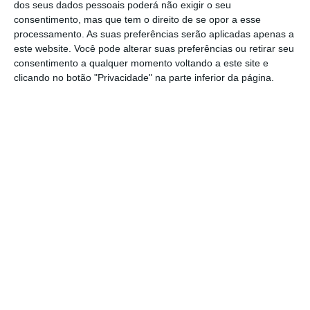
dólares (cerca de mil milhões de euros) no
dos seus dados pessoais poderá não exigir o seu
consentimento, mas que tem o direito de se opor a esse
ramo vida e 362 milhões de dólares (cerca de
processamento. As suas preferências serão aplicadas apenas a
330 milhões de euros) no segmento de saúde
este website. Você pode alterar suas preferências ou retirar seu
e pensões.
consentimento a qualquer momento voltando a este site e
clicando no botão "Privacidade" na parte inferior da página.
Com esta aquisição a Aon expande a sua
presença para o segmento de
middle markets
,
podendo distribuir capacidades de
consultoria em matéria de riscos, benefícios,
património e planos de reforma.
A Aon e a NFP c
ontinuarão com as operações
de forma independente até meados de 2024
,
período esperado para a conclusão da
transação, ainda sujeita a aprovações
regulamentares. Após a transação, o CEO da