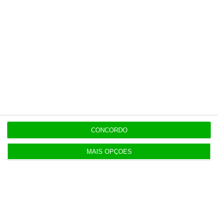
Últimas
15:17
Polícia espanhola já pede passaporte a viajantes
de Itália
CONCORDO
14:22
Honda HR-V: a razão vence a moda no trânsito e
nas férias
MAIS OPÇÕES
12:34
Eclipse. Dos óculos grátis aos telescópios de 12
mil euros