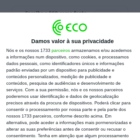
Escolha o ECO como fonte
›
Escolher
preferida no Google
De acordo com os termos da transação, a
Damos valor à sua privacidade
compra será
financiada com 7 mil milhões de
Nós e os nossos 1733
parceiros
armazenamos e/ou acedemos
dólares em dinheiro (mais de 6 mil milhões de
a informações num dispositivo, como cookies, e processamos
dados pessoais, como identificadores únicos e informações
euros) e 6,4 mil milhões de dólares
(cerca de
padrão enviadas por um dispositivo para publicidade e
5,80 mil milhões de euros) em ações da AON,
conteúdos personalizados, medição de publicidade e
escreve Nasdaq.
conteúdos, pesquisa de audiências e desenvolvimento de
serviços.
Com a sua permissão, nós e os nossos parceiros
poderemos usar identificação e dados de geolocalização
precisos através da procura de dispositivos. Poderá clicar para
Segundo
o site da NFP
, a corretora faturou
consentir o processamento por nossa parte e pela parte dos
738 milhões de dólares (mais de 672 milhões
nossos 1733 parceiros, conforme descrito acima. Em
alternativa, pode aceder a informações mais pormenorizadas e
de euros) no segmento de propriedade e
alterar as suas preferências antes de consentir ou recusar o
acidentes em 2022, 1,110 mil milhões de
consentimento.
Tenha em atenção que algum processamento