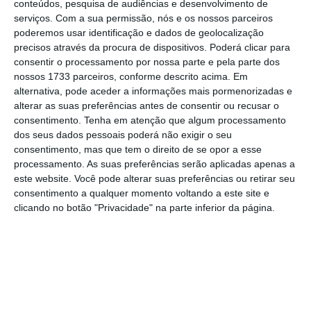
valores serão aplicados em 2024, quando os
conteúdos, pesquisa de audiências e desenvolvimento de
proprietários forem chamados a pagar o IMI
serviços.
Com a sua permissão, nós e os nossos parceiros
poderemos usar identificação e dados de geolocalização
relativo a 2023.
precisos através da procura de dispositivos. Poderá clicar para
consentir o processamento por nossa parte e pela parte dos
O desconto é aplicado depois de calculado o
nossos 1733 parceiros, conforme descrito acima. Em
alternativa, pode aceder a informações mais pormenorizadas e
IMI, ou seja, do valor que resulta da aplicação
alterar as suas preferências antes de consentir ou recusar o
da taxa de imposto em vigor no concelho ao
consentimento.
Tenha em atenção que algum processamento
valor patrimonial tributário do imóvel.
O IMI
dos seus dados pessoais poderá não exigir o seu
consentimento, mas que tem o direito de se opor a esse
familiar foi aplicado pela primeira vez em
processamento. As suas preferências serão aplicadas apenas a
2016 (para o imposto relativo a 2015), sendo
este website. Você pode alterar suas preferências ou retirar seu
nessa altura atribuído um desconto
consentimento a qualquer momento voltando a este site e
clicando no botão "Privacidade" na parte inferior da página.
percentual em função do número de
dependentes. No ano seguinte, o modelo foi
alterado e substituído por um montante fixo
de desconto por dependente e sofre agora
nova alteração.