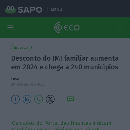
MENU
Impostos
Desconto do IMI familiar aumenta
em 2024 e chega a 240 municípios
Lusa
29 Dezembro 2023
1
Os dados do Portal das Finanças indicam
também que no próximo ano há 176