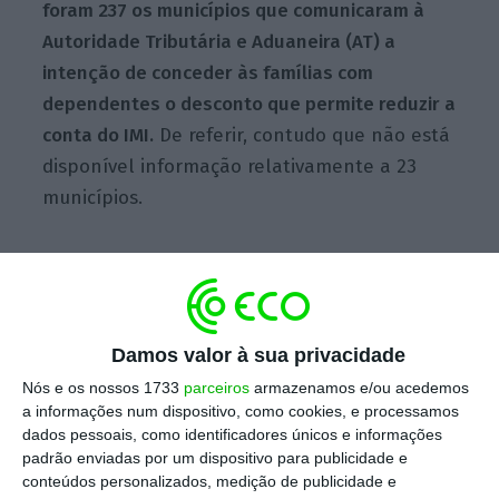
foram 237 os municípios que comunicaram à
Autoridade Tributária e Aduaneira (AT) a
intenção de conceder às famílias com
dependentes o desconto que permite reduzir a
conta do IMI.
De referir, contudo que não está
disponível informação relativamente a 23
municípios.
A redução do IMI era até agora de 20, 40 e 70
euros consoante exista um, dois, três ou mais
dependentes, respetivamente. Estes valores
Damos valor à sua privacidade
foram reforçados no âmbito da lei do Mais
Nós e os nossos 1733
parceiros
armazenamos e/ou acedemos
Habitação, que entrou em vigor em outubro,
a informações num dispositivo, como cookies, e processamos
tendo passado para, pela mesma ordem de
dados pessoais, como identificadores únicos e informações
padrão enviadas por um dispositivo para publicidade e
dependentes, 30, 70 e 140 euros. Estes novos
conteúdos personalizados, medição de publicidade e