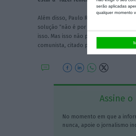
serão aplicadas apen
qualquer momento vol
Além disso, Paulo Raimundo recusou o
solução “não é por aí”. “Quem quiser 
isso. Mas isso não pode ser um compl
M
comunista, citado pela
Lusa
.
Assine o
No momento em que a infor
nunca, apoie o jornalismo in