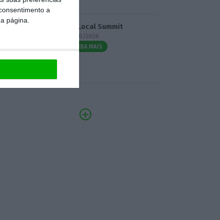
 consentimento a
da página.
3.º Local Summit
07/10/2026
SAIBA MAIS