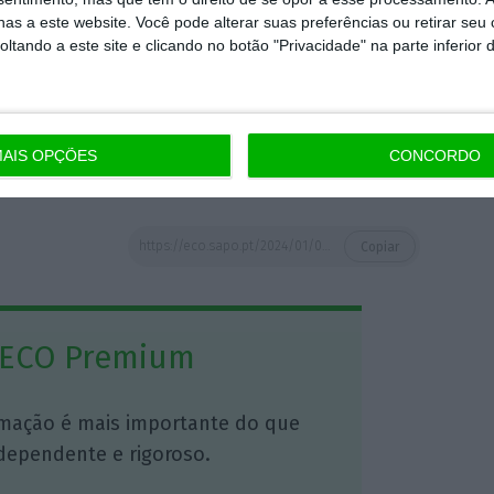
as a este website. Você pode alterar suas preferências ou retirar seu
tando a este site e clicando no botão "Privacidade" na parte inferior 
 recurso ao privado, sublinhando que a
ir ao privado, que vá, nós não somos contra
emento, tem de ser opção”, sustentou o líder
AIS OPÇÕES
CONCORDO
https://eco.sapo.pt/2024/01/03/proximas-duas-semanas-serao-periodo-mais-dificil-da-gripe-avisa-ministro-da-saude/
Copiar
 ECO Premium
mação é mais importante do que
dependente e rigoroso.