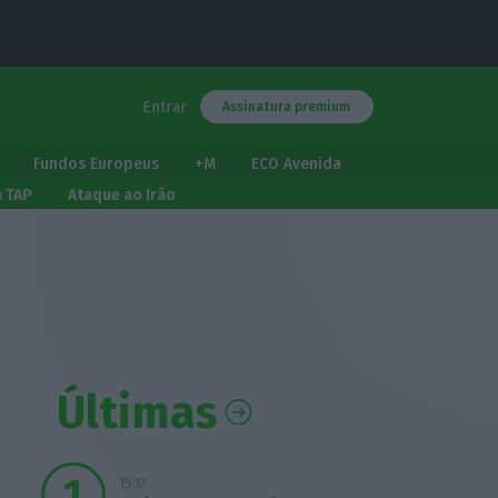
Entrar
Assinatura premium
Fundos Europeus
+M
ECO Avenida
a TAP
Ataque ao Irão
Últimas
15:17