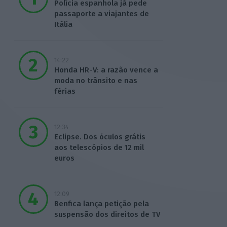
Polícia espanhola já pede
passaporte a viajantes de
Itália
14:22
Honda HR-V: a razão vence a
moda no trânsito e nas
férias
12:34
Eclipse. Dos óculos grátis
aos telescópios de 12 mil
euros
12:09
Benfica lança petição pela
suspensão dos direitos de TV