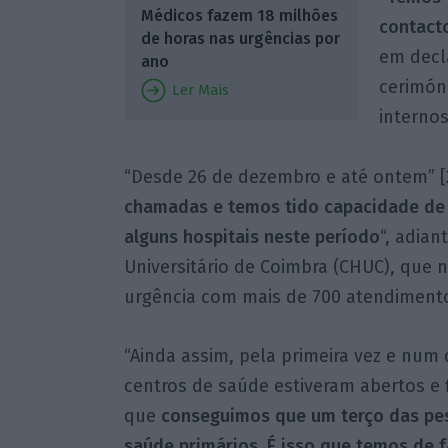
Médicos fazem 18 milhões
contacto
de horas nas urgências por
em decl
ano
cerimóni
Ler Mais
internos
“Desde 26 de dezembro e até ontem” [2
chamadas e temos tido capacidade de
alguns hospitais neste período
“, adia
Universitário de Coimbra (CHUC), que n
urgência com mais de 700 atendimento
“Ainda assim, pela primeira vez e num
centros de saúde estiveram abertos e 
que
conseguimos que um terço das pe
saúde primários. É isso que temos de 