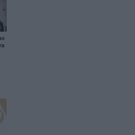
no
ra