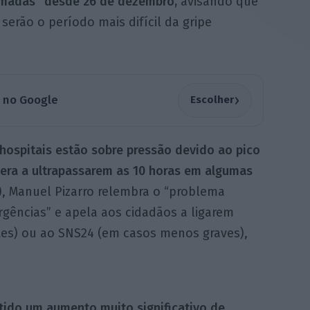
amadas” desde 26 de dezembro,
avisando que
erão o período mais difícil da gripe
›
a no Google
Escolher
hospitais estão sobre pressão devido ao pico
era a ultrapassarem as 10 horas em algumas
), Manuel Pizarro relembra o “problema
rgências” e apela aos cidadãos a ligarem
tes) ou ao SNS24 (em casos menos graves),
tido um aumento muito significativo de