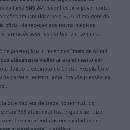
s na linha SNS 24”,
reconheceu o governante,
arações transmitidas pela
RTP3, à
margem da
a oficial de receção aos novos médicos
 e farmacêuticos residentes, em Coimbra.
 de janeiro] foram recebidas “
mais de 62 mil
 paulatinamente melhorar atendimento em
ntou, dando o exemplo do Centro Hospitalar e
a terça-feira registou uma “grande pressão na
s”.
 dia que não era de trabalho normal, os
fizeram 356 atendimentos, o que quer dizer
ssoas fossem atendidas nos cuidados de
fazer gradualmente”
, detalhou.