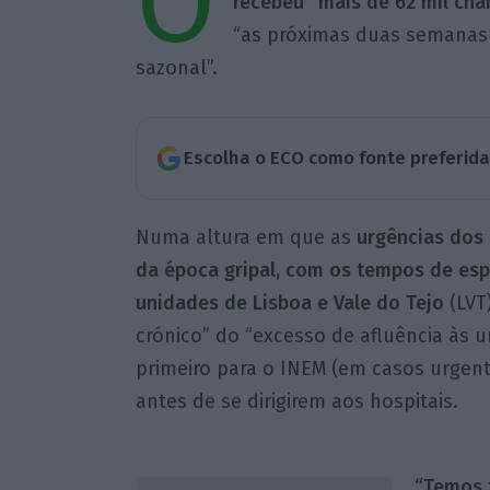
O
recebeu “mais de 62 mil ch
“as próximas duas semanas s
sazonal”.
Escolha o ECO como fonte preferid
Numa altura em que as
urgências dos 
da época gripal, com os tempos de esp
unidades de Lisboa e Vale do Tejo
(LVT
crónico” do “excesso de afluência às u
primeiro para o INEM (em casos urgen
antes de se dirigirem aos hospitais.
“Temos 