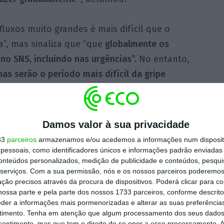
luxos muito grandes é mais difícil que o
”, mas sinaliza que “que
globalmente os
o SNS, incluindo nas urgências”.
No entanto,
s serão o período mais difícil da gripe
stão em
curso mudanças de forma a criar
Damos valor à sua privacidade
gências,
dando como exemplo a criação de
33
parceiros
armazenamos e/ou acedemos a informações num dispositi
o-b, mas avisa que são precisos “meses para
essoais, como identificadores únicos e informações padrão enviadas 
conteúdos personalizados, medição de publicidade e conteúdos, pesqui
serviços.
Com a sua permissão, nós e os nossos parceiros poderemos 
ção precisos através da procura de dispositivos. Poderá clicar para co
ossa parte e pela parte dos nossos 1733 parceiros, conforme descrit
o PCP defendeu que a única solução para
eder a informações mais pormenorizadas e alterar as suas preferência
tar mais profissionais, acusando o Governo de
timento.
Tenha em atenção que algum processamento dos seus dados
na vida das pessoas.
nsentimento, mas que tem o direito de se opor a esse processamento. A