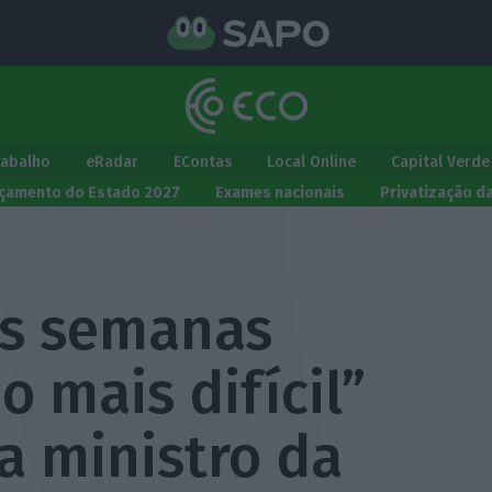
rabalho
eRadar
EContas
Local Online
Capital Verde
çamento do Estado 2027
Exames nacionais
Privatização d
as semanas
o mais difícil”
sa ministro da