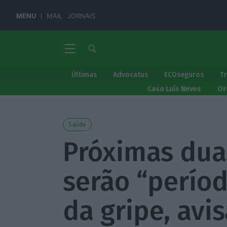
MENU
MAIL
JORNAIS
Últimas
Advocatus
ECOseguros
T
Caso Luís Neves
Or
Saúde
Próximas du
serão “períod
da gripe, avi