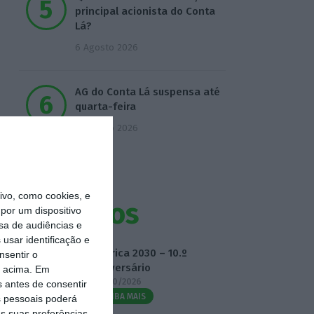
principal acionista do Conta
Lá?
6 Agosto 2026
AG do Conta Lá suspensa até
quarta-feira
6 Agosto 2026
vo, como cookies, e
Eventos
por um dispositivo
sa de audiências e
usar identificação e
Fábrica 2030 – 10.º
nsentir o
Aniversário
o acima. Em
14/10/2026
s antes de consentir
SAIBA MAIS
 pessoais poderá
s suas preferências