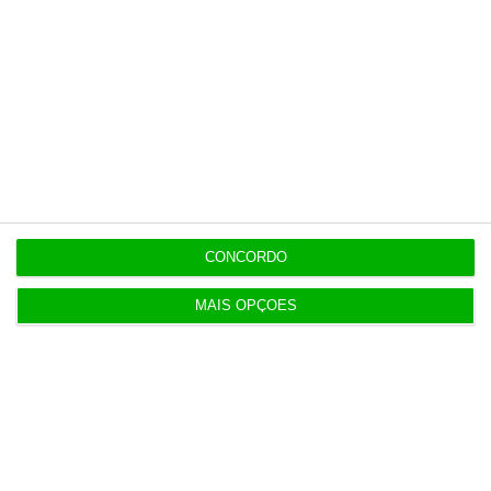
Últimas
7:02
GovHorizon entra no Espaço e coloca IA na
agência portuguesa
7:02
CONCORDO
Festivais: O que ganham as marcas quando a
música para?
MAIS OPÇÕES
ENTREVISTA
7:02
“Se a centralização conseguir manter o bolo atual
já será uma vitória”
ENTREVISTA
7:01