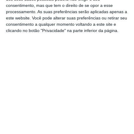
consentimento, mas que tem o direito de se opor a esse
A campanha relata o treino e a superação
processamento. As suas preferências serão aplicadas apenas a
este website. Você pode alterar suas preferências ou retirar seu
dos desafios dos três atletas. Teresa
consentimento a qualquer momento voltando a este site e
Brantuas, CEO da Allianz, considera a história
clicando no botão "Privacidade" na parte inferior da página.
“particularmente emotiva, porque
todos nos
identificamos com o enorme esforço de
preparação destes atletas e todos nos
relacionamos com esta ideia de superação e
de colheita dos frutos do nosso trabalho
. Os
nossos clientes sabem que contam com a
Allianz por perto, em todas as estações e
apeadeiros desse percurso, nos bons e nos
maus momentos. É um trabalho de
preparação que fazemos há mais de 130 anos
e que dá aos nossos clientes a confiança e a
segurança de que estão preparados para o