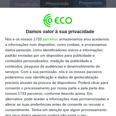
Damos valor à sua privacidade
Nós e os nossos 1733
parceiros
armazenamos e/ou acedemos
A campanha promove três atletas diretamente apoiados pela
a informações num dispositivo, como cookies, e processamos
seguradora: Lenine Cunha, Fernando Pimenta e Teresa
dados pessoais, como identificadores únicos e informações
Bonvalot.
padrão enviadas por um dispositivo para publicidade e
conteúdos personalizados, medição de publicidade e
A seguradora oficial dos Movimentos Olímpico
conteúdos, pesquisa de audiências e desenvolvimento de
e paralímpico apoia três atletas portugueses,
serviços.
Com a sua permissão, nós e os nossos parceiros
poderemos usar identificação e dados de geolocalização
o canoísta
Fernando Pimenta
, a surfista
precisos através da procura de dispositivos. Poderá clicar para
Teresa Bonvalot
e o atlético paralímpico mais
consentir o processamento por nossa parte e pela parte dos
premiado do mundo,
Lenine Cunha
,
nossos 1733 parceiros, conforme descrito acima. Em
alternativa, pode aceder a informações mais pormenorizadas e
protagonistas da publicidade realizada em
alterar as suas preferências antes de consentir ou recusar o
Ponte de Lima, na Ericeira e Vila Nova de Gaia.
consentimento.
Tenha em atenção que algum processamento
dos seus dados pessoais poderá não exigir o seu