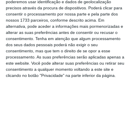
Assembleia-Geral, José Roquette, e ao
poderemos usar identificação e dados de geolocalização
precisos através da procura de dispositivos. Poderá clicar para
Conselho Coordenador, que “expressou o seu
consentir o processamento por nossa parte e pela parte dos
apoio unânime”.
nossos 1733 parceiros, conforme descrito acima. Em
alternativa, pode aceder a informações mais pormenorizadas e
alterar as suas preferências antes de consentir ou recusar o
Álvaro Beleza é o mandatário nacional do PS às
consentimento.
Tenha em atenção que algum processamento
legislativas
dos seus dados pessoais poderá não exigir o seu
Ler Mais
consentimento, mas que tem o direito de se opor a esse
processamento. As suas preferências serão aplicadas apenas a
este website. Você pode alterar suas preferências ou retirar seu
Até às eleições legislativas antecipadas de 10
consentimento a qualquer momento voltando a este site e
clicando no botão "Privacidade" na parte inferior da página.
de março, a presidência da SEDES ficará a
cargo do vice-presidente do Conselho
Coordenador, Carlos Alves, refere ainda o
comunicado. Na quinta-feira, o PS anunciou
que Álvaro Beleza é o mandatário nacional
da candidatura de Pedro Nuno Santos à
chefia do Governo nas eleições para a