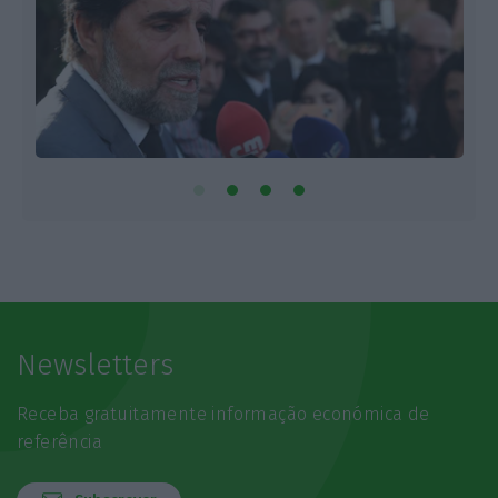
Newsletters
Receba gratuitamente informação económica de
referência