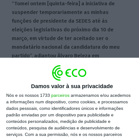
“Tomei ontem [quinta-feira] a iniciativa de
suspender temporariamente as minhas
funções de presidente da SEDES até às
eleições legislativas do próximo dia 10 de
março, em virtude de ter aceitado ser o
mandatário nacional da candidatura do meu
partido”, adiantou Álvaro Beleza em
comunicado.
Damos valor à sua privacidade
Segundo o agora mandatário de Pedro Nuno
Nós e os nossos 1733
parceiros
armazenamos e/ou acedemos
Santos,
esta decisão pretende salvaguardar a
a informações num dispositivo, como cookies, e processamos
independência da SEDES (Associação para o
dados pessoais, como identificadores únicos e informações
Desenvolvimento Económico e Social) “aos
padrão enviadas por um dispositivo para publicidade e
conteúdos personalizados, medição de publicidade e
olhos dos seus associados” e dos cidadão
s e
conteúdos, pesquisa de audiências e desenvolvimento de
foi já comunicada ao presidente da Mesa da
serviços.
Com a sua permissão, nós e os nossos parceiros