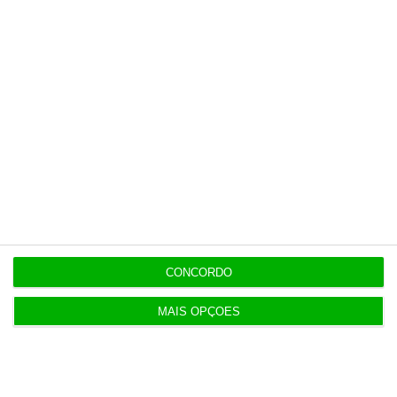
11:55
Onda de calor na Europa provoca prejuízos
económicos recorde
11:35
“Não está em causa a averiguação política” a Luís
Neves
11:32
Custo para construir uma casa nova aumenta
7,2%
CONCORDO
MAIS OPÇÕES
11:25
NATO abre candidaturas para piloto para indústria
de defesa