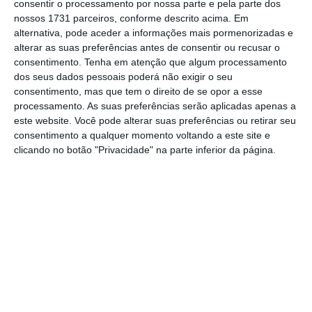
consentir o processamento por nossa parte e pela parte dos
que a
s Finanças subestimam as variáveis
nossos 1731 parceiros, conforme descrito acima. Em
alternativa, pode aceder a informações mais pormenorizadas e
macroeconómicas.
“
Este desvio é
mais
alterar as suas preferências antes de consentir ou recusar o
relevante no caso do emprego, da inflação e
consentimento.
Tenha em atenção que algum processamento
do crescimento do PIB nominal, e mais
dos seus dados pessoais poderá não exigir o seu
consentimento, mas que tem o direito de se opor a esse
reduzido no caso das previsões para o
processamento. As suas preferências serão aplicadas apenas a
crescimento do PIB em volume”, lê-se no
este website. Você pode alterar suas preferências ou retirar seu
relatório. Nas componentes do PIB, só para o
consentimento a qualquer momento voltando a este site e
clicando no botão "Privacidade" na parte inferior da página.
investimento é que “as previsões do
Ministério das Finanças apontam para uma
sobrestimação da sua dinâmica”.
CFP recomenda “efetivo sistema de gestão da
despesa pública”
Ler Mais