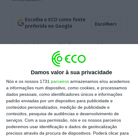
Escolha o ECO como fonte
›
Escolher
preferida no Google
No relatório de a
valiação das previsões
macroeconómicas e orçamentais do Ministério
das Finanças, divulgado esta quarta-feira,
indica-se que “os testes realizados permitem
Damos valor à sua privacidade
concluir que as previsões do Ministério das
Nós e os nossos 1731
parceiros
armazenamos e/ou acedemos
a informações num dispositivo, como cookies, e processamos
Finanças poderão ser consideradas
dados pessoais, como identificadores únicos e informações
prudentes, não obstante ser necessária uma
padrão enviadas por um dispositivo para publicidade e
amostra mais extensa que permita a
conteúdos personalizados, medição de publicidade e
conteúdos, pesquisa de audiências e desenvolvimento de
obtenção de conclusões mais robustas”.
serviços.
Com a sua permissão, nós e os nossos parceiros
poderemos usar identificação e dados de geolocalização
precisos através da procura de dispositivos. Poderá clicar para
Quando o CFP avalia o erro médio, verifica