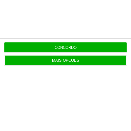
5 Agosto 2026
Compra do hotel e casino de Troia pelo Arrow tem
luz verde
5 Agosto 2026
Ministro garante entrada a “todos os imigrantes”
CONCORDO
com emprego
MAIS OPÇÕES
Populares
Era tão abjeto que não posso acreditar
5 Agosto 2026