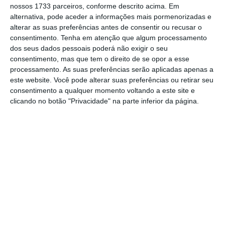
contribui o facto de a decisão ser mais vezes
nossos 1733 parceiros, conforme descrito acima. Em
favorável aos contribuintes nos casos de
alternativa, pode aceder a informações mais pormenorizadas e
alterar as suas preferências antes de consentir ou recusar o
menor valor (e que são também mais
consentimento.
Tenha em atenção que algum processamento
numerosos), enquanto a AT vê a decisão ser-
dos seus dados pessoais poderá não exigir o seu
lhe favorável na maior parte das vezes nos
consentimento, mas que tem o direito de se opor a esse
processamento. As suas preferências serão aplicadas apenas a
processos de montantes mais elevados.
este website. Você pode alterar suas preferências ou retirar seu
consentimento a qualquer momento voltando a este site e
Assim,
processos de valor até 60 mil euros ou
clicando no botão "Privacidade" na parte inferior da página.
nos que se situam entre 275 mil e meio milhão
de euros, a decisão dos juízes do CAAD foi ao
encontro do que reclamavam os contribuintes
em mais de 60% dos casos.
No escalão
seguinte, ou seja, nos processos entre meio
milhão e um milhão de euros, os
contribuintes continuam a recolher o maior
número de decisões favoráveis, mas de forma