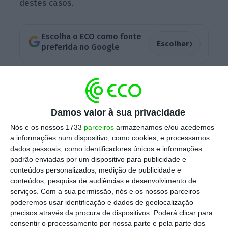
destes casos.
Escolha o ECO como fonte
›
Escolher
preferida no Google
Já em relação ao valor,
o sentido da decisão é
mais equilibrado, com os processos em que os
contribuintes e a Autoridade Tributária e
Damos valor à sua privacidade
Aduaneira (AT) saíram vencedores a
Nós e os nossos 1733
parceiros
armazenamos e/ou acedemos
representarem, respetivamente, 142,4 milhões
a informações num dispositivo, como cookies, e processamos
dados pessoais, como identificadores únicos e informações
de euros contra 141,2 milhões de euros (ou
padrão enviadas por um dispositivo para publicidade e
seja 50,2% e 49,8%).
conteúdos personalizados, medição de publicidade e
conteúdos, pesquisa de audiências e desenvolvimento de
serviços.
Com a sua permissão, nós e os nossos parceiros
Para este resultado global (em termos de
poderemos usar identificação e dados de geolocalização
precisos através da procura de dispositivos. Poderá clicar para
número e de valor económico dos processos)
consentir o processamento por nossa parte e pela parte dos