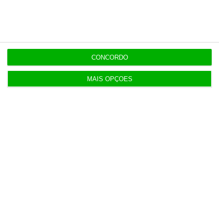
7:55
Portugueses compram mais de seis pares de
calçado por ano
CONCORDO
MAIS OPÇÕES
Populares
“Se a centralização conseguir manter o bolo atual
já será uma vitória”
7:02
Do IVA à TSU. As (poucas) obrigações fiscais de
agosto
3 Agosto 2026