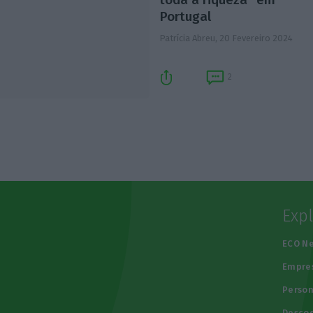
Portugal
Patrícia Abreu,
20 Fevereiro 2024
2
Exp
e
ECO N
Empre
Person
Descod