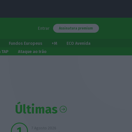
Entrar
Assinatura premium
Fundos Europeus
+M
ECO Avenida
a TAP
Ataque ao Irão
Últimas
7 Agosto 2026