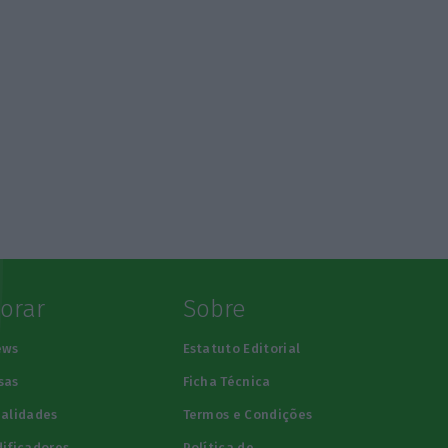
lorar
Sobre
ews
Estatuto Editorial
sas
Ficha Técnica
alidades
Termos e Condições
ificadores
Política de