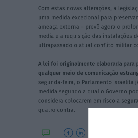
Com estas novas alterações, a legisla
uma medida excecional para preservar
ameaça externa – prevê agora o prol
media e a requisição das instalações
ultrapassado o atual conflito militar 
A lei foi originalmente elaborada para 
qualquer meio de comunicação estrang
segunda-feira, o Parlamento israelita 
medida segundo a qual o Governo pod
considera colocarem em risco a segura
quatro contra.