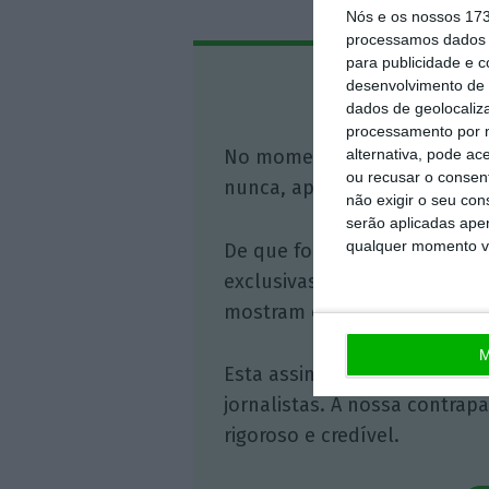
Nós e os nossos 17
processamos dados p
para publicidade e 
Assine o
desenvolvimento de 
dados de geolocaliza
processamento por n
No momento em que a infor
alternativa, pode ac
ou recusar o consen
nunca, apoie o jornalismo in
não exigir o seu co
serão aplicadas apen
qualquer momento vol
De que forma? Assine o ECO 
exclusivas, à opinião que co
mostram o outro lado da hist
M
Esta assinatura é uma forma
jornalistas. A nossa contrap
rigoroso e credível.