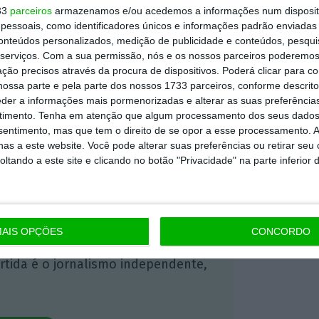
33
parceiros
armazenamos e/ou acedemos a informações num dispositi
essoais, como identificadores únicos e informações padrão enviadas 
conteúdos personalizados, medição de publicidade e conteúdos, pesqui
 ECO Premium
serviços.
Com a sua permissão, nós e os nossos parceiros poderemos 
ção precisos através da procura de dispositivos. Poderá clicar para co
ossa parte e pela parte dos nossos 1733 parceiros, conforme descrit
mação é mais importante do que
eder a informações mais pormenorizadas e alterar as suas preferência
timento.
Tenha em atenção que algum processamento dos seus dados
dependente e rigoroso.
nsentimento, mas que tem o direito de se opor a esse processamento. A
as a este website. Você pode alterar suas preferências ou retirar seu
tando a este site e clicando no botão "Privacidade" na parte inferior 
Premium e tenha acesso a notícias
nta, às reportagens e especiais que
ória.
AIS OPÇÕES
CONCORDO
 de apoiar o ECO e os seus
artida é o jornalismo independente,