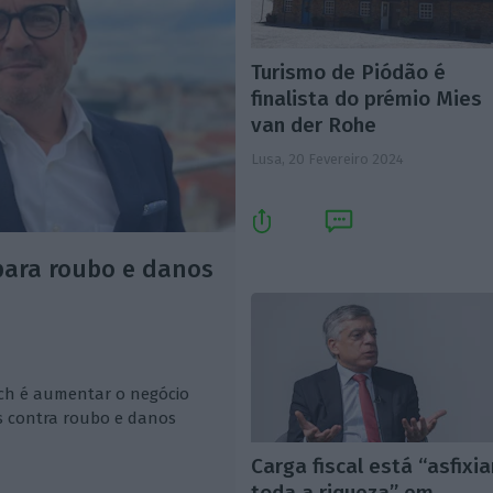
Turismo de Piódão é
finalista do prémio Mies
van der Rohe
Lusa,
20 Fevereiro 2024
 para roubo e danos
ch é aumentar o negócio
s contra roubo e danos
Carga fiscal está “asfixia
toda a riqueza” em