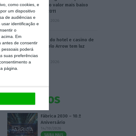
vo, como cookies, e
5,3%. É o valor mais baixo
por um dispositivo
desde 2011
sa de audiências e
5 Agosto 2026
usar identificação e
nsentir o
o acima. Em
Compra do hotel e casino de
s antes de consentir
Troia pelo Arrow tem luz
 pessoais poderá
verde
s suas preferências
5 Agosto 2026
 consentimento a
da página.
Eventos
Fábrica 2030 – 10.º
Aniversário
14/10/2026
SAIBA MAIS