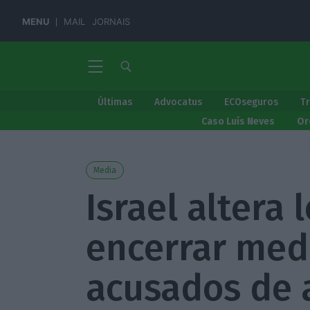
MENU
MAIL
JORNAIS
Últimas
Advocatus
ECOseguros
T
Caso Luís Neves
Or
Media
Israel altera 
encerrar med
acusados de 