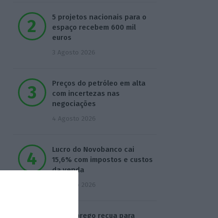
5 projetos nacionais para o
espaço recebem 600 mil
euros
3 Agosto 2026
Preços do petróleo em alta
com incertezas nas
negociações
4 Agosto 2026
Lucro do Novobanco cai
15,6% com impostos e custos
da venda
4 Agosto 2026
Desemprego recua para