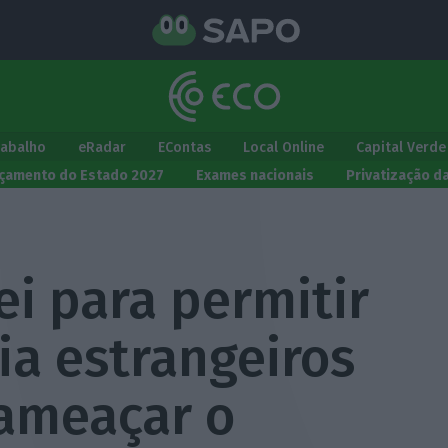
rabalho
eRadar
EContas
Local Online
Capital Verde
çamento do Estado 2027
Exames nacionais
Privatização d
lei para permitir
ia estrangeiros
ameaçar o