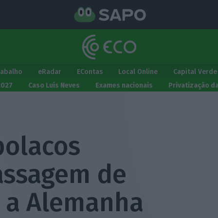
rabalho
eRadar
EContas
Local Online
Capital Verde
2027
Caso Luís Neves
Exames nacionais
Privatização d
polacos
assagem de
m a Alemanha