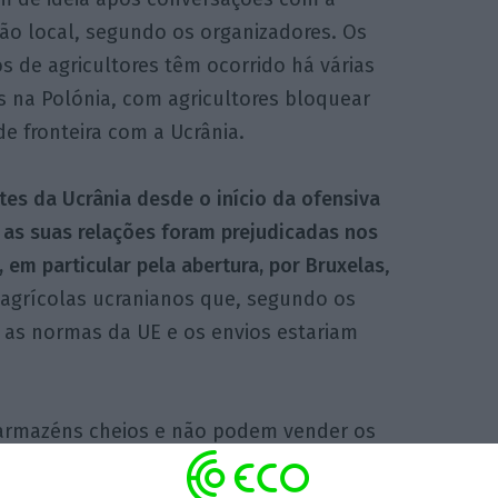
ão local, segundo os organizadores. Os
s de agricultores têm ocorrido há várias
 na Polónia, com agricultores bloquear
e fronteira com a Ucrânia.
tes da Ucrânia desde o início da ofensiva
, as suas relações foram prejudicadas nos
 em particular pela abertura, por Bruxelas
,
 agrícolas ucranianos que, segundo os
m as normas da UE e os envios estariam
 armazéns cheios e não podem vender os
r cereais, não podemos ganhar dinheiro e