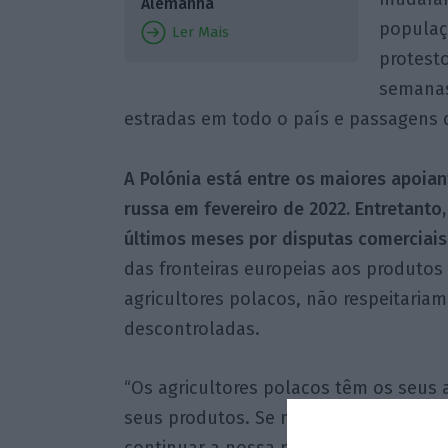
Alemanha
populaç
Ler Mais
protesto
semanas
estradas em todo o país e passagens d
A Polónia está entre os maiores apoian
russa em fevereiro de 2022. Entretanto
últimos meses por disputas comerciais,
das fronteiras europeias aos produtos
agricultores polacos, não respeitaria
descontroladas.
“Os agricultores polacos têm os seus
seus produtos. Se não podemos vende