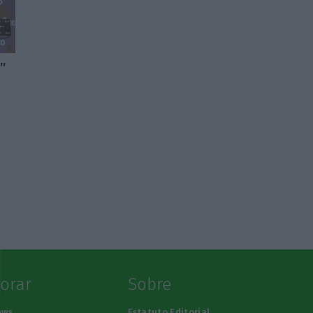
”
lorar
Sobre
ews
Estatuto Editorial