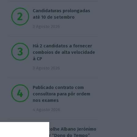
Candidaturas prolongadas
até 10 de setembro
3 Agosto 2026
Há 2 candidatos a fornecer
comboios de alta velocidade
à CP
3 Agosto 2026
Publicado contrato com
consultora para pôr ordem
nos exames
4 Agosto 2026
TML escolhe Albano Jerónimo
para ser “Dono do Tempo”