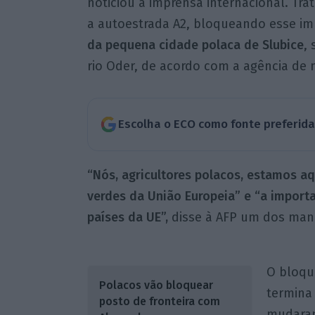
noticiou a imprensa internacional. Tr
a autoestrada A2, bloqueando esse i
da pequena cidade polaca de Slubice
,
rio Oder, de acordo com a agência de n
Escolha o ECO como fonte preferid
“Nós, agricultores polacos, estamos a
verdes da União Europeia” e “a import
países da UE”,
disse à AFP um dos manif
O bloque
Polacos vão bloquear
termina 
posto de fronteira com
mudaram