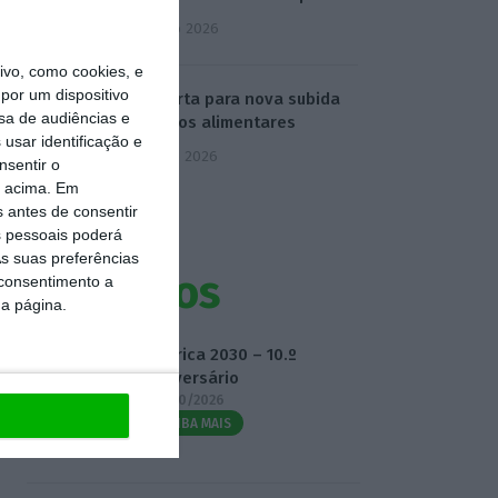
4 Agosto 2026
vo, como cookies, e
por um dispositivo
FAO alerta para nova subida
sa de audiências e
de preços alimentares
usar identificação e
5 Agosto 2026
nsentir o
o acima. Em
s antes de consentir
 pessoais poderá
s suas preferências
Eventos
 consentimento a
da página.
Fábrica 2030 – 10.º
Aniversário
14/10/2026
SAIBA MAIS