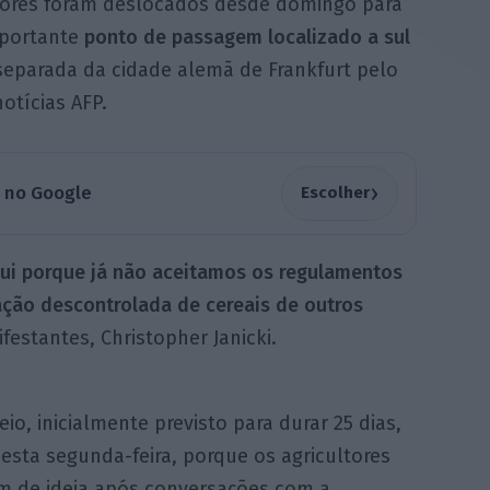
atores foram deslocados desde domingo para
mportante
ponto de passagem localizado a sul
 separada da cidade alemã de Frankfurt pelo
otícias AFP.
›
a no Google
Escolher
qui porque já não aceitamos os regulamentos
ação descontrolada de cereais de outros
estantes, Christopher Janicki.
io, inicialmente previsto para durar 25 dias,
esta segunda-feira, porque os agricultores
 de ideia após conversações com a