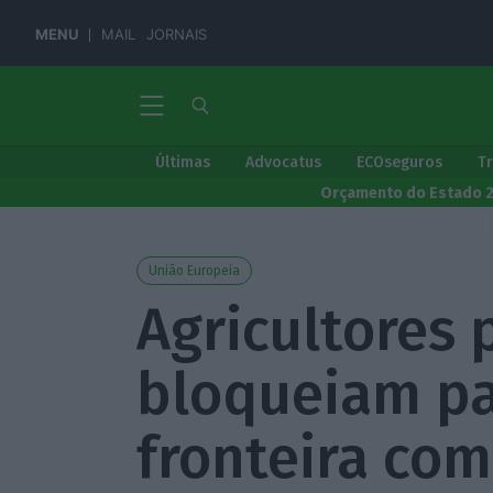
MENU
MAIL
JORNAIS
Últimas
Advocatus
ECOseguros
T
Orçamento do Estado 
União Europeia
Agricultores 
bloqueiam p
fronteira co