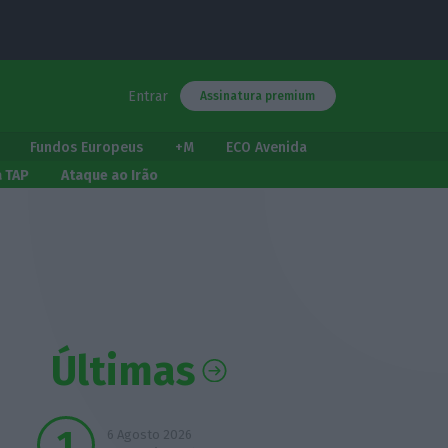
Entrar
Assinatura premium
Fundos Europeus
+M
ECO Avenida
a TAP
Ataque ao Irão
Últimas
6 Agosto 2026