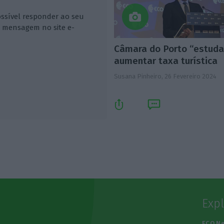
ossível responder ao seu
 a mensagem no site e-
Câmara do Porto “estuda
aumentar taxa turística
Susana Pinheiro,
26 Fevereiro 2024
Exp
e
ECO N