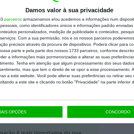
u Janicki. Também foram registados casos
anos despejados em estradas ou vias férreas
Damos valor à sua privacidade
Ucrânia.
33
parceiros
armazenamos e/ou acedemos a informações num dispositi
essoais, como identificadores únicos e informações padrão enviadas 
conteúdos personalizados, medição de publicidade e conteúdos, pesqui
à AFP que Varsóvia e Kiev estavam “longe de
serviços.
Com a sua permissão, nós e os nossos parceiros poderemos 
dutos agrícolas ucranianos
. O primeiro-
ção precisos através da procura de dispositivos. Poderá clicar para co
ossa parte e pela parte dos nossos 1733 parceiros, conforme descrit
r seu lado, declarou que a Ucrânia tem “o
eder a informações mais pormenorizadas e alterar as suas preferência
”.
timento.
Tenha em atenção que algum processamento dos seus dados
nsentimento, mas que tem o direito de se opor a esse processamento. A
as a este website. Você pode alterar suas preferências ou retirar seu
tando a este site e clicando no botão "Privacidade" na parte inferior 
https://eco.sapo.pt/2024/02/26/agricultores-polacos-bloqueiam-passagem-de-fronteira-com-a-alemanha/
Copiar
AIS OPÇÕES
CONCORDO
 ECO Premium
mação é mais importante do que