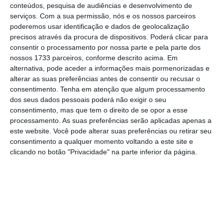
conteúdos, pesquisa de audiências e desenvolvimento de
Medina ressalvou, porém, que “isso
não quer
serviços.
Com a sua permissão, nós e os nossos parceiros
poderemos usar identificação e dados de geolocalização
dizer, obviamente, que os partidos não
precisos através da procura de dispositivos. Poderá clicar para
conversem, não discutam, não procurem
consentir o processamento por nossa parte e pela parte dos
convergências
em múltiplos temas e
nossos 1733 parceiros, conforme descrito acima. Em
alternativa, pode aceder a informações mais pormenorizadas e
assuntos”.
alterar as suas preferências antes de consentir ou recusar o
consentimento.
Tenha em atenção que algum processamento
Ainda assim,
esses entendimentos não devem
dos seus dados pessoais poderá não exigir o seu
consentimento, mas que tem o direito de se opor a esse
traduzir-se
em “apoios de governabilidade”,
processamento. As suas preferências serão aplicadas apenas a
porque “
a médio prazo seria um fator mais de
este website. Você pode alterar suas preferências ou retirar seu
perturbação e de problema para o nosso
consentimento a qualquer momento voltando a este site e
clicando no botão "Privacidade" na parte inferior da página.
sistema do que propriamente solução
“, frisou.
Perto de terminar o seu mandato, o ministro
das Finanças
espera que o próximo governo
mantenha “a credibilidade das finanças