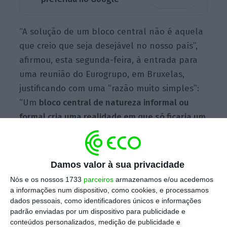
“A solução de um bloco central não é aquela
que creio que seja desejável no nosso país”,
afirmou, esta segunda-feira, à entrada para
uma reunião do Eurogrupo, em Bruxelas,
justificando com uma “razão muito simples”:
“Um
bloco central de natureza informal ou
formal cria uma realidade em que só ficaria um
partido de grande dimensão a fazer oposição,
que era o Chega”
, explica.
Damos valor à sua privacidade
Nós e os nossos 1733
parceiros
armazenamos e/ou acedemos
DBRS alerta para risco de governabilidade e novas
a informações num dispositivo, como cookies, e processamos
eleições
dados pessoais, como identificadores únicos e informações
Ler Mais
padrão enviadas por um dispositivo para publicidade e
conteúdos personalizados, medição de publicidade e