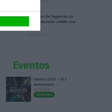
4 Agosto 2026
Destroços de foguetão da
SpaceX deverão colidir com
Lua
5 Agosto 2026
Eventos
Fábrica 2030 – 10.º
Aniversário
14/10/2026
SAIBA MAIS