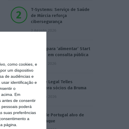
T-Systems: Serviço de Saúde
de Múrcia reforça
cibersegurança
3 Agosto 2026
Eólicas para ‘alimentar’ Start
Campus em consulta pública
3 Agosto 2026
vo, como cookies, e
por um dispositivo
sa de audiências e
Deloitte Legal Telles
usar identificação e
assessora sócios da Bruma
nsentir o
o acima. Em
4 Agosto 2026
s antes de consentir
 pessoais poderá
s suas preferências
Águas de Portugal alvo de
 consentimento a
ciberataque
da página.