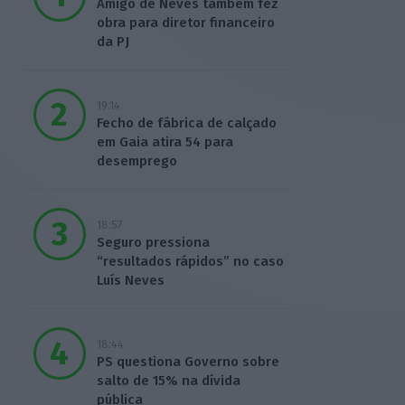
Amigo de Neves também fez
obra para diretor financeiro
da PJ
19:14
Fecho de fábrica de calçado
em Gaia atira 54 para
desemprego
18:57
Seguro pressiona
“resultados rápidos” no caso
Luís Neves
18:44
PS questiona Governo sobre
salto de 15% na dívida
pública