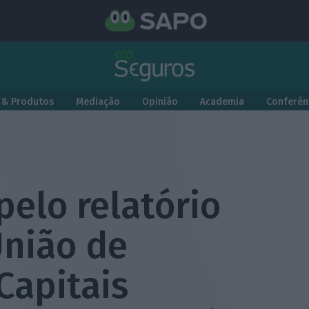
 & Produtos
Mediação
Opinião
Academia
Conferên
elo relatório
União de
Capitais