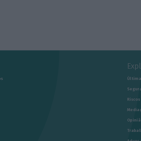
Exp
os
Última
Segur
Riscos
Media
Opiniã
Trabal
Advoc