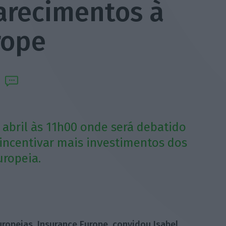
larecimentos à
rope
e abril às 11h00 onde será debatido
 incentivar mais investimentos dos
uropeia.
ropeias, Insurance Europe, convidou Isabel