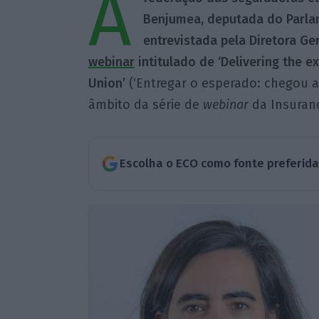
A
Benjumea, deputada do Parlam
entrevistada pela Diretora Ge
webinar
intitulado de ‘Delivering the e
Union’
(‘Entregar o esperado: chegou a
âmbito da série de
webinar
da Insura
Escolha o ECO como fonte preferid