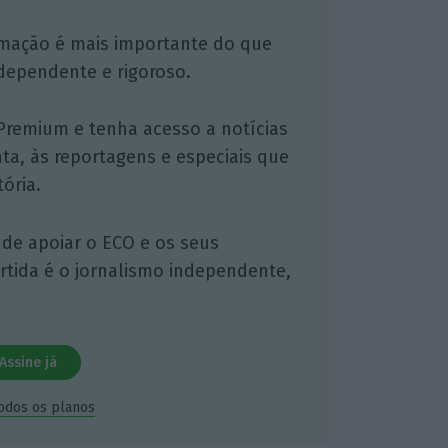
mação é mais importante do que
dependente e rigoroso.
Premium e tenha acesso a notícias
nta, às reportagens e especiais que
ória.
 de apoiar o ECO e os seus
artida é o jornalismo independente,
Assine já
todos os planos