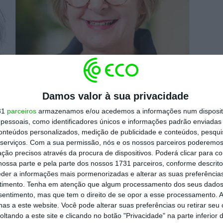
Damos valor à sua privacidade
Partido Popular será entrevistada por Michaela Koller, Diretora
ected: high time for the Capital Markets Union’ no dia 23 de abril
31
parceiros
armazenamos e/ou acedemos a informações num dispositi
essoais, como identificadores únicos e informações padrão enviadas 
conteúdos personalizados, medição de publicidade e conteúdos, pesqui
serviços.
Com a sua permissão, nós e os nossos parceiros poderemos 
concretização da União de Mercados de
ção precisos através da procura de dispositivos. Poderá clicar para co
m vindo a enfrentar e irão também debater o
ossa parte e pela parte dos nossos 1731 parceiros, conforme descrit
eder a informações mais pormenorizadas e alterar as suas preferência
r mais investimentos dos consumidores na
timento.
Tenha em atenção que algum processamento dos seus dados
nsentimento, mas que tem o direito de se opor a esse processamento. A
as a este website. Você pode alterar suas preferências ou retirar seu
tando a este site e clicando no botão "Privacidade" na parte inferior 