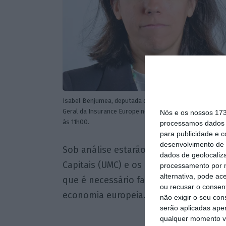
Isabel Benjumea, deputada do Parlamento Europeu pelo 
Geral da Insurance Europe no webinar ‘Delivering the exp
Nós e os nossos 17
às 11h00.
processamos dados p
para publicidade e 
desenvolvimento de 
Sob análise estarão os progressos na 
dados de geolocaliza
Capitais (UMC) e os obstáculos que te
processamento por n
alternativa, pode ac
que é necessário fazer para incentiva
ou recusar o consen
economia europeia.
não exigir o seu co
serão aplicadas apen
qualquer momento vol