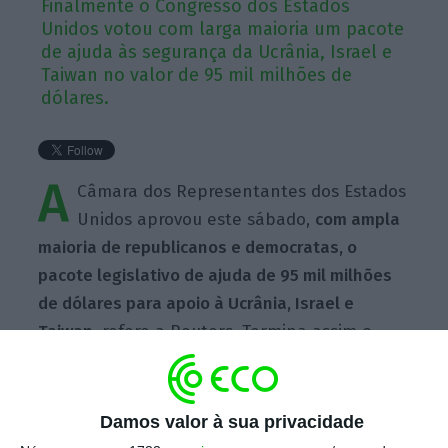
Finalmente o Congresso dos Estados
Unidos votou com larga maioria um pacote
de ajuda às segurança da Ucrânia, Israel e
Taiwan no valor de 95 mil milhões de
dólares.
A
Câmara dos Representantes dos Estados
Unidos aprovou este sábado,
com ampla
maioria de republicanos e democratas, o
pacote legislativo de ajuda de 95 mil milhões
de dólares para apoio à Ucrânia, Israel e
Taiwan
, refere a Reuters. Termina assim o
bloqueio imposto pela linha dura do Partido
Republicano.
Damos valor à sua privacidade