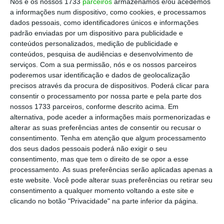
Nós e os nossos 1733
parceiros
armazenamos e/ou acedemos
Escolha o ECO como fonte
›
Escolher
a informações num dispositivo, como cookies, e processamos
preferida no Google
dados pessoais, como identificadores únicos e informações
padrão enviadas por um dispositivo para publicidade e
conteúdos personalizados, medição de publicidade e
O próxim
o passo será a a aprovação pela
conteúdos, pesquisa de audiências e desenvolvimento de
Senado, de maioria democrata, o que deverá
serviços.
Com a sua permissão, nós e os nossos parceiros
acontecer na próxima semana, seguindo
poderemos usar identificação e dados de geolocalização
precisos através da procura de dispositivos. Poderá clicar para
depois para o presidente Joe Biden que o vai
consentir o processamento por nossa parte e pela parte dos
assinar.
nossos 1733 parceiros, conforme descrito acima. Em
alternativa, pode aceder a informações mais pormenorizadas e
alterar as suas preferências antes de consentir ou recusar o
A ajud
a será de 60, 84 mil milhões de dólares
consentimento.
Tenha em atenção que algum processamento
dos seus dados pessoais poderá não exigir o seu
só para a Ucrânia
, dos quais 23 milhões vão
consentimento, mas que tem o direito de se opor a esse
ser usados para armamento, stocks e
processamento. As suas preferências serão aplicadas apenas a
instalações dos Estados Unidos.
este website. Você pode alterar suas preferências ou retirar seu
consentimento a qualquer momento voltando a este site e
clicando no botão "Privacidade" na parte inferior da página.
Um montante de
26 milhões de dólares
destina-se a Israel, com 9,2 mil milhões a ser