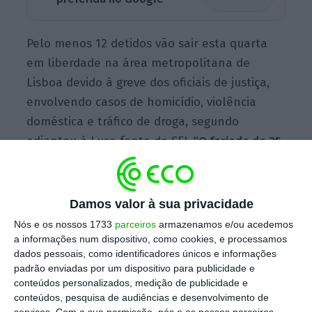
Pelo menos 12 detidos vão sair esta quarta
em liberdade na área metropolitana de
Lisboa devido à greve dos oficiais de justiça,
envolvendo casos de homicídio, violência
doméstica e tráfico de droga, segundo
adiantou à Lusa fonte do SFJ
. “O feriado do 25
de Abril ficou entre duas greves sem serviços
mínimos e os detidos que acabarem o prazo de
48 horas entre estes três dias [quarta, quinta
Damos valor à sua privacidade
e sexta-feira] esgotam o prazo antes do turno
Nós e os nossos 1733
parceiros
armazenamos e/ou acedemos
de sábado de manhã no Tribunal Central de
a informações num dispositivo, como cookies, e processamos
dados pessoais, como identificadores únicos e informações
Instrução Criminal”
[também conhecido como
padrão enviadas por um dispositivo para publicidade e
Ticão], referiu.
conteúdos personalizados, medição de publicidade e
conteúdos, pesquisa de audiências e desenvolvimento de