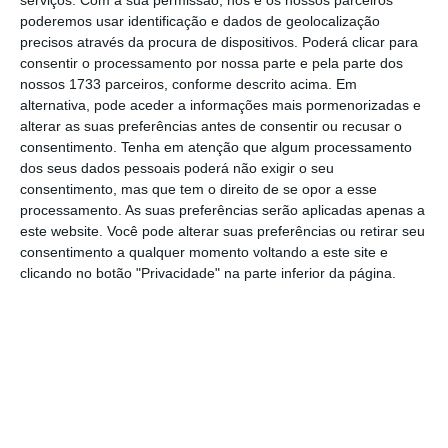
serviços.
Com a sua permissão, nós e os nossos parceiros
poderemos usar identificação e dados de geolocalização
precisos através da procura de dispositivos. Poderá clicar para
Funcionários judiciais em protesto
consentir o processamento por nossa parte e pela parte dos
Ler Mais
nossos 1733 parceiros, conforme descrito acima. Em
alternativa, pode aceder a informações mais pormenorizadas e
alterar as suas preferências antes de consentir ou recusar o
Num esclarecimento, enviado à comunicação
consentimento.
Tenha em atenção que algum processamento
dos seus dados pessoais poderá não exigir o seu
social sobre não terem sido decretados
consentimento, mas que tem o direito de se opor a esse
serviços mínimos,
o Ministério da Justiça (MJ)
processamento. As suas preferências serão aplicadas apenas a
imputa ao sindicato a responsabilidade de não
este website. Você pode alterar suas preferências ou retirar seu
consentimento a qualquer momento voltando a este site e
ter os ter indicado no pré-aviso de greve, para
clicando no botão "Privacidade" na parte inferior da página.
a paralisação que começou a 20 de dezembro
de 2023
e que termina na sexta-feira, 26 de
abril, e que decorreu nas manhãs de quarta-
feira e sexta-feira.
O MJ acrescenta que na falta dessa indicação,