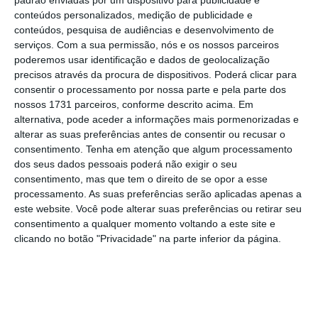
conteúdos personalizados, medição de publicidade e
conteúdos, pesquisa de audiências e desenvolvimento de
serviços.
Com a sua permissão, nós e os nossos parceiros
poderemos usar identificação e dados de geolocalização
precisos através da procura de dispositivos. Poderá clicar para
consentir o processamento por nossa parte e pela parte dos
nossos 1731 parceiros, conforme descrito acima. Em
alternativa, pode aceder a informações mais pormenorizadas e
alterar as suas preferências antes de consentir ou recusar o
Carlos Martins, presidente da Martifer
consentimento.
Tenha em atenção que algum processamento
ARMÉNIO BELO / LUSA
27 maio, 2015
dos seus dados pessoais poderá não exigir o seu
consentimento, mas que tem o direito de se opor a esse
No mesmo documento, o grupo salienta que
processamento. As suas preferências serão aplicadas apenas a
o aumento da capacidade de reparação naval
este website. Você pode alterar suas preferências ou retirar seu
consentimento a qualquer momento voltando a este site e
através da construção desta doca seca – os
clicando no botão "Privacidade" na parte inferior da página.
clientes nesta área são sobretudo da
Alemanha, Países Baixos, Dinamarca, Bélgica,
Espanha e Canadá – vai
posicionar os
estaleiros minhotos como “um dos mais