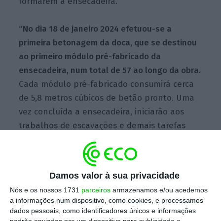
formarem a ensecadeira.
“No dia 18 de janeiro 2024 efetuou-se a
primeira betonagem da doca, que se destinou
ao primeiro módulo pré-fabricado da
ensecadeira, num total de 57 ao longo da obra.
Cada módulo pré-fabricado consumirá cerca
de 5,8 metros cúbicos de betão pronto. Uma
vez concluída a ensecadeira, iniciarão aos
trabalhos de escavações e demais tarefas
tendentes à construção da doca”, detalha o
grupo sediado em Oliveira de Frades (distrito
de Viseu).
Damos valor à sua privacidade
Nós e os nossos 1731
parceiros
armazenamos e/ou acedemos
a informações num dispositivo, como cookies, e processamos
dados pessoais, como identificadores únicos e informações
padrão enviadas por um dispositivo para publicidade e