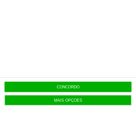
Esta assinatura é uma forma de apoiar
o ECO e os seus jornalistas. A nossa
contrapartida é o jornalismo
independente, rigoroso e credível.
Assine já
Veja todos os planos
CONCORDO
MAIS OPÇÕES
Últimas
8 Agosto 2026
Carneiro concorda com PR sobre envio de diploma
para TC