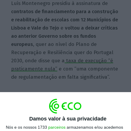
Luís Montenegro presidiu à assinatura de
contratos de financiamento para a construção
e reabilitação de escolas com 12 Municípios de
Lisboa e Vale do Tejo
e
voltou a deixar críticas
ao anterior Governo sobre os fundos
europeus
, quer ao nível do Plano de
Recuperação e Resiliência quer do Portugal
2030, onde disse que a
taxa de execução “é
praticamente nula”
e com “uma componente
de regulamentação em falta significativa”.
“Sem regulamentos não pode haver
concursos e sem concursos não pode haver
obra no terreno. A nossa ordem é para
Damos valor à sua privacidade
acelerar tudo aquilo que pode ser acelerado
Nós e os nossos 1733
parceiros
armazenamos e/ou acedemos