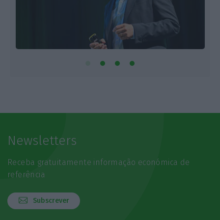
Newsletters
Receba gratuitamente informação económica de
referência
Subscrever