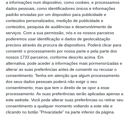
para podermos ter capacidade de resposta
a informações num dispositivo, como cookies, e processamos
dos serviços”, disse.
dados pessoais, como identificadores únicos e informações
padrão enviadas por um dispositivo para publicidade e
conteúdos personalizados, medição de publicidade e
Segundo o primeiro-ministro, o Executivo que
conteúdos, pesquisa de audiências e desenvolvimento de
lidera
encontrou também “alguma inoperância
serviços.
Com a sua permissão, nós e os nossos parceiros
poderemos usar identificação e dados de geolocalização
dos serviços a responder às candidaturas que
precisos através da procura de dispositivos. Poderá clicar para
têm sido submetidas”.
consentir o processamento por nossa parte e pela parte dos
nossos 1733 parceiros, conforme descrito acima. Em
alternativa, pode aceder a informações mais pormenorizadas e
À saída da cerimónia, Luís Montenegro
alterar as suas preferências antes de consentir ou recusar o
escusou-se, tal como na véspera, a responder
consentimento.
Tenha em atenção que algum processamento
à comunicação social, que o questionou sobre
dos seus dados pessoais poderá não exigir o seu
consentimento, mas que tem o direito de se opor a esse
a
exoneração do diretor nacional da PSP,
processamento. As suas preferências serão aplicadas apenas a
conhecida na segunda-feira à noite.
este website. Você pode alterar suas preferências ou retirar seu
consentimento a qualquer momento voltando a este site e
clicando no botão "Privacidade" na parte inferior da página.
“
É nossa intenção recuperar o tempo perdido
e, até ao fim do ano, ter um prazo máximo de