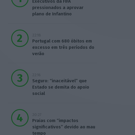
Executivos da FIFA
pressionados a aprovar
plano de Infantino
22:18
Portugal com 680 óbitos em
excesso em três períodos do
verão
22:16
Seguro: “inaceitável” que
Estado se demita do apoio
social
20:27
Praias com “impactos
significativos” devido ao mau
tempo