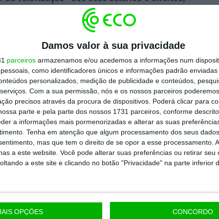
jornada de luta convocada pela Frente
o pública
realizada em 17 de maio e as várias
ou vão realizar-se nos próximos dias.
Damos valor à sua privacidade
31
parceiros
armazenamos e/ou acedemos a informações num dispositi
essoais, como identificadores únicos e informações padrão enviadas 
conteúdos personalizados, medição de publicidade e conteúdos, pesqui
serviços.
Com a sua permissão, nós e os nossos parceiros poderemos 
ção precisos através da procura de dispositivos. Poderá clicar para co
ossa parte e pela parte dos nossos 1731 parceiros, conforme descrit
eder a informações mais pormenorizadas e alterar as suas preferência
timento.
Tenha em atenção que algum processamento dos seus dados
nsentimento, mas que tem o direito de se opor a esse processamento. A
as a este website. Você pode alterar suas preferências ou retirar seu
tando a este site e clicando no botão "Privacidade" na parte inferior 
AIS OPÇÕES
CONCORDO