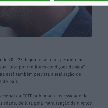
a de 20 a 27 de junho será um período em
sua “luta por melhores condições de vida”,
a está também prevista a realização de
s do país
acional da CGTP sublinha a necessidade de
riedade, de luta pela manutenção de direitos