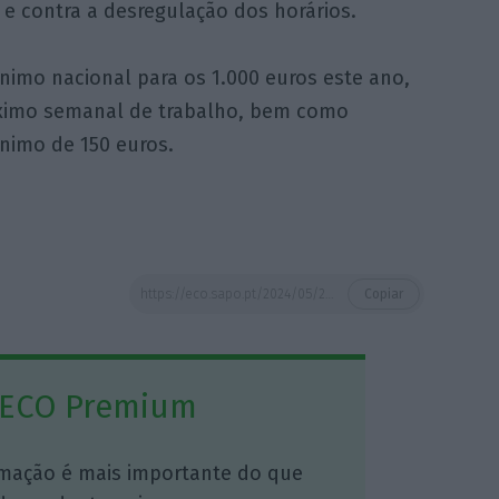
 e contra a desregulação dos horários.
nimo nacional para os 1.000 euros este ano,
áximo semanal de trabalho, bem como
nimo de 150 euros.
https://eco.sapo.pt/2024/05/20/greve-geral-dependendo-das-medidas-do-governo-a-resposta-sera-dada-sempre-responde-lider-da-cgtp/
Copiar
 ECO Premium
mação é mais importante do que