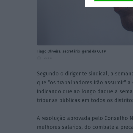
Tiago Oliveira, secretário-geral da CGTP
Lusa
Segundo o dirigente sindical, a seman
que “os trabalhadores irão assumir” a 
indicando que ao longo daquela seman
tribunas públicas em todos os distrito
A resolução aprovada pelo Conselho N
melhores salários, do combate à preca