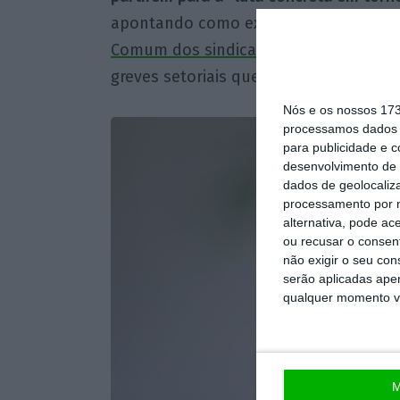
apontando como exemplo a adesão à
Comum dos sindicatos da administraçã
greves setoriais que estão a decorrer 
Nós e os nossos 17
processamos dados p
para publicidade e 
desenvolvimento de 
dados de geolocaliza
processamento por n
alternativa, pode ac
ou recusar o consen
não exigir o seu co
serão aplicadas apen
qualquer momento vol
M