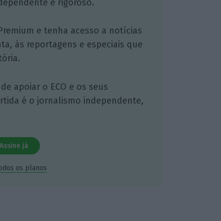
dependente e rigoroso.
Premium e tenha acesso a notícias
nta, às reportagens e especiais que
ória.
 de apoiar o ECO e os seus
artida é o jornalismo independente,
Assine já
todos os planos