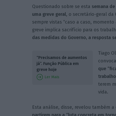
Questionado sobre se esta
semana de 
uma greve geral
, o secretário-geral d
sempre vistas “caso a caso, momento 
greve implica sacrifício para os traba
das medidas do Governo, a resposta se
Tiago Ol
“Precisamos de aumentos
convoc
já”. Função Pública em
que “fi
greve hoje
trabalho
Ler Mais
terem ma
vida.
Esta análise, disse, revelou também a
partirem para a “luta concreta em torno