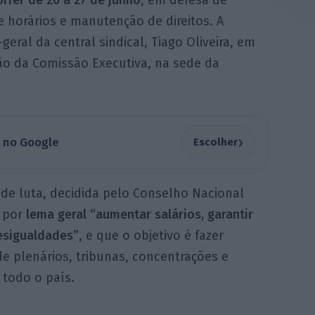
orrer de 20 a 27 de junho
, em defesa de
e horários e manutenção de direitos. A
-geral da central sindical, Tiago Oliveira, em
ão da Comissão Executiva, na sede da
›
a no Google
Escolher
 de luta, decidida pelo Conselho Nacional
á por
lema geral “aumentar salários, garantir
desigualdades”
, e que o objetivo é fazer
 de plenários, tribunas, concentrações e
 todo o país.