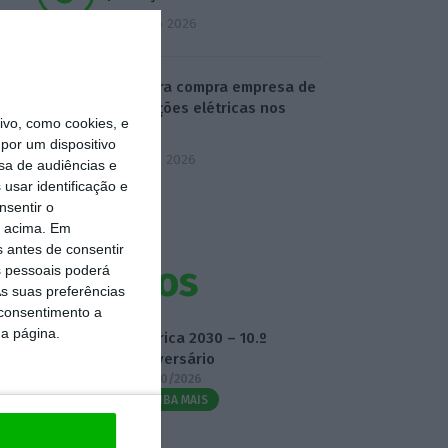
4 Agosto 2026
Visabeira compra empresa de
instalações elétricas nos
vo, como cookies, e
EUA
por um dispositivo
5 Agosto 2026
sa de audiências e
usar identificação e
nsentir o
o acima. Em
s antes de consentir
Eventos
 pessoais poderá
s suas preferências
 consentimento a
da página.
Fábrica 2030 – 10.º
Aniversário
14/10/2026
SAIBA MAIS