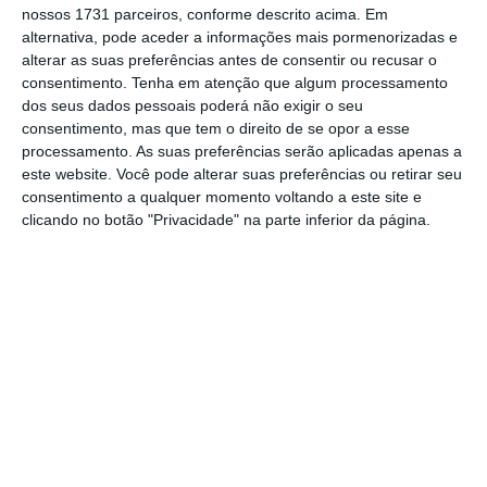
nossos 1731 parceiros, conforme descrito acima. Em
Estas são as 41 medidas do Governo para as
alternativa, pode aceder a informações mais pormenorizadas e
migrações
alterar as suas preferências antes de consentir ou recusar o
consentimento.
Tenha em atenção que algum processamento
Ler Mais
dos seus dados pessoais poderá não exigir o seu
consentimento, mas que tem o direito de se opor a esse
processamento. As suas preferências serão aplicadas apenas a
A revogação das manifestações de interesse
este website. Você pode alterar suas preferências ou retirar seu
foi uma das
41 medidas apresentadas pelo
consentimento a qualquer momento voltando a este site e
Governo
, a 3 de junho, para dar resposta ao
clicando no botão "Privacidade" na parte inferior da página.
elevado fluxo migratório e aos mais de 400 mil
processos pendentes na Agência para
Integração, Migrações e Asilo (
AIMA)
.
O decreto-lei que revoga as manifestações de
interesse foi enviado ao Palácio de Belém e
promulgado no próprio dia pelo Presidente
da República, Marcelo Rebelo de Sousa
. No