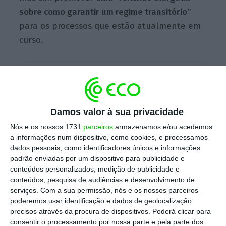
sobre como garantir um regime transitório”
para os processos que estão atualmente em
curso.
Escolha o ECO como fonte
›
Escolher
preferida no Google
Damos valor à sua privacidade
“Olhamos para a revogação da manifestação
Nós e os nossos 1731
parceiros
armazenamos e/ou acedemos
de interesse aprovada pelo Governo com
a informações num dispositivo, como cookies, e processamos
preocupação”
, afirmou o socialista na
dados pessoais, como identificadores únicos e informações
Assembleia da República, sublinhando que o
padrão enviadas por um dispositivo para publicidade e
conteúdos personalizados, medição de publicidade e
pedido de apreciação parlamentar foi
conteúdos, pesquisa de audiências e desenvolvimento de
submetido durante a sessão plenária desta
serviços.
Com a sua permissão, nós e os nossos parceiros
quarta-feira.
poderemos usar identificação e dados de geolocalização
precisos através da procura de dispositivos. Poderá clicar para
consentir o processamento por nossa parte e pela parte dos