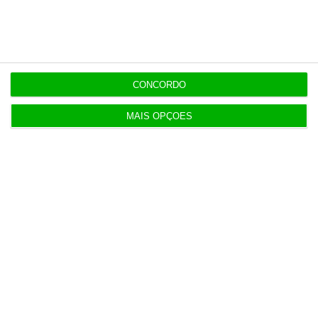
16:47
AG do Conta Lá suspensa até quarta-feira
CONCORDO
MAIS OPÇÕES
Populares
O seu dinheiro prefere enjoar no mar a morrer na
praia
3 Agosto 2026
Do IVA à TSU. As (poucas) obrigações fiscais de
agosto