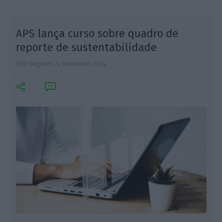
APS lança curso sobre quadro de
reporte de sustentabilidade
ECO Seguros,
4 Setembro 2024
+