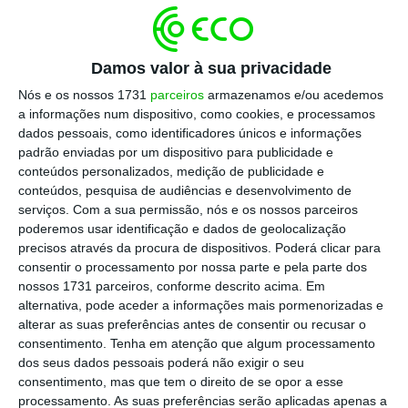
campanha eleitoral, com vista a interferir nos
resultados eleitorais.
“Os intervenientes
Damos valor à sua privacidade
patrocinados pelo Estado russo utilizam há
Nós e os nossos 1731
parceiros
armazenamos e/ou acedemos
muito tempo uma variedade de ferramentas,
a informações num dispositivo, como cookies, e processamos
como a inteligência artificial e a
dados pessoais, como identificadores únicos e informações
desinformação, para minar a confiança nos
padrão enviadas por um dispositivo para publicidade e
conteúdos personalizados, medição de publicidade e
processos e instituições eleitorais dos
conteúdos, pesquisa de audiências e desenvolvimento de
Estados Unidos”
, afirmou o Gabinete de
serviços.
Com a sua permissão, nós e os nossos parceiros
Controlo de Ativos Estrangeiros (OFAC) do
poderemos usar identificação e dados de geolocalização
precisos através da procura de dispositivos. Poderá clicar para
Tesouro.
consentir o processamento por nossa parte e pela parte dos
nossos 1731 parceiros, conforme descrito acima. Em
Entre as dez pessoas nomeadas está
alternativa, pode aceder a informações mais pormenorizadas e
alterar as suas preferências antes de consentir ou recusar o
Simonian, colocada como uma “figura central
consentimento.
Tenha em atenção que algum processamento
nos esforços do Governo russo para
dos seus dados pessoais poderá não exigir o seu
influenciar de forma espúria” as eleições e
consentimento, mas que tem o direito de se opor a esse
processamento. As suas preferências serão aplicadas apenas a
responsável por permitir as operações da