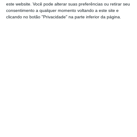
este website. Você pode alterar suas preferências ou retirar seu
empresa de fachada que a RT usou para
consentimento a qualquer momento voltando a este site e
tentar influenciar os eleitores nos Estados
clicando no botão "Privacidade" na parte inferior da página.
Unidos. São também sancionados os editores-
chefes adjuntos Elizaveta Brodskaia e Anton
Anisimov, entre outros.
As empresas designadas são a ANO Dialog e a
sua subsidiária ANO Dialog Regions, bem
como o seu diretor Vladimir Tabak, acusados ​​
de campanhas de desinformação e
manipulação. As pessoas e entidades
abrangidas passam a ter todas as suas
propriedades, interesses ou participações,
independentemente do seu grau, bloqueadas
em território norte-americano e da mesma
forma qualquer entidade ou empresa