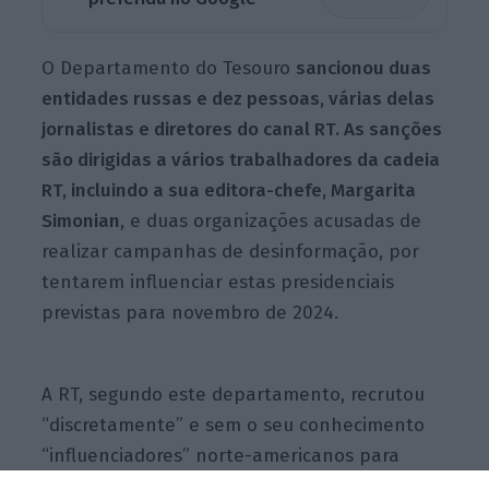
O Departamento do Tesouro
sancionou duas
entidades russas e dez pessoas, várias delas
jornalistas e diretores do canal RT. As sanções
são dirigidas a vários trabalhadores da cadeia
RT, incluindo a sua editora-chefe, Margarita
Simonian
, e duas organizações acusadas de
realizar campanhas de desinformação, por
tentarem influenciar estas presidenciais
previstas para novembro de 2024.
A RT, segundo este departamento, recrutou
“discretamente” e sem o seu conhecimento
“influenciadores” norte-americanos para
realizarem as suas ações durante a