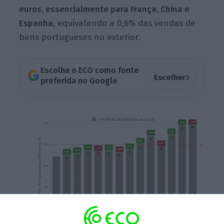
euros, essencialmente para França, China e
Espanha
, equivalendo a 0,6% das vendas de
bens portugueses no exterior.
Escolha o ECO como fonte
›
Escolher
preferida no Google