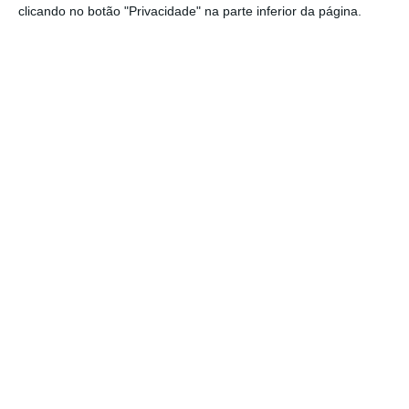
clicando no botão "Privacidade" na parte inferior da página.
Somos dos setores de atividade
que mais valor acrescenta à
economia portuguesa.
Miguel Goulão
Presidente da Associação Portuguesa da Indústria dos
Recursos Minerais
Sobre esta participação das empresas
nacionais na Marmomac, Miguel Goulão
expressa que é o “evento mais importante
que se realiza no mundo no setor das rochas
ornamentais” e nota que “as empresas
portuguesas têm ganho cada vez mais