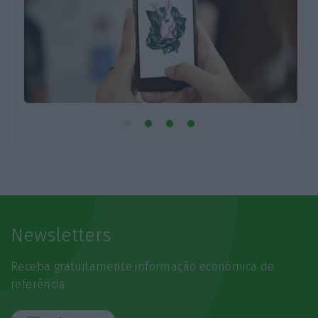
Newsletters
Receba gratuitamente informação económica de
referência