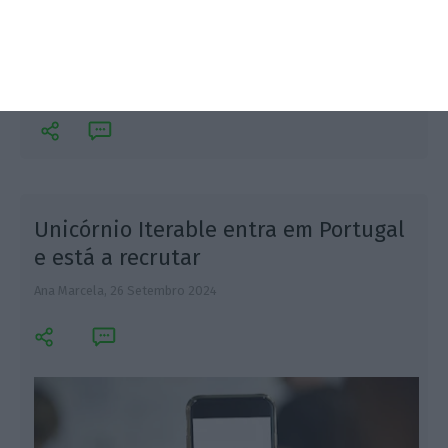
A tecnologia destinada ao setor nacional da pedra
natural está a ser desenvolvida pelo Departamento
de Engenharia de Recursos Minerais e Energéticos
(DER) do IST.
Unicórnio Iterable entra em Portugal
e está a recrutar
Ana Marcela,
26 Setembro 2024