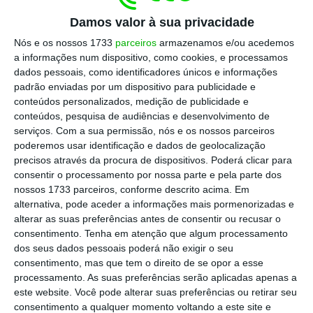
Fonte: Assimagra
Damos valor à sua privacidade
Nós e os nossos 1733
parceiros
armazenamos e/ou acedemos
O presidente da Associação Portuguesa da
a informações num dispositivo, como cookies, e processamos
Indústria dos Recursos Minerais (Assimagra)
dados pessoais, como identificadores únicos e informações
estima ao ECO que o setor
faturou 1,2 mil
padrão enviadas por um dispositivo para publicidade e
conteúdos personalizados, medição de publicidade e
milhões de euros no ano passado.
Em 2022
conteúdos, pesquisa de audiências e desenvolvimento de
contabilizava
2.066 empresas
(
1.652 de
serviços.
Com a sua permissão, nós e os nossos parceiros
transformação e 414 de extração) e 14.052
poderemos usar identificação e dados de geolocalização
precisos através da procura de dispositivos. Poderá clicar para
colaboradores (10.537 da indústria
consentir o processamento por nossa parte e pela parte dos
transformadora e 3.515 da extração).
“Somos
nossos 1733 parceiros, conforme descrito acima. Em
dos setores de atividade que mais valor
alternativa, pode aceder a informações mais pormenorizadas e
alterar as suas preferências antes de consentir ou recusar o
acrescenta à economia portuguesa, afirma
consentimento.
Tenha em atenção que algum processamento
Miguel Goulão.
dos seus dados pessoais poderá não exigir o seu
consentimento, mas que tem o direito de se opor a esse
processamento. As suas preferências serão aplicadas apenas a
este website. Você pode alterar suas preferências ou retirar seu
consentimento a qualquer momento voltando a este site e