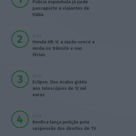
Polícia espanhola já pede
passaporte a viajantes de
Itália
14:22
Honda HR-V: a razão vence a
moda no trânsito e nas
férias
12:34
Eclipse. Dos óculos grátis
aos telescópios de 12 mil
euros
12:09
Benfica lança petição pela
suspensão dos direitos de TV