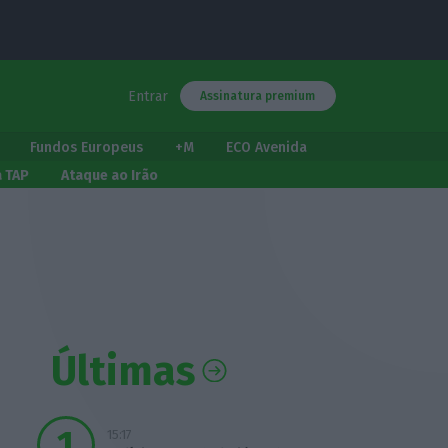
Entrar
Assinatura premium
Fundos Europeus
+M
ECO Avenida
a TAP
Ataque ao Irão
Últimas
15:17