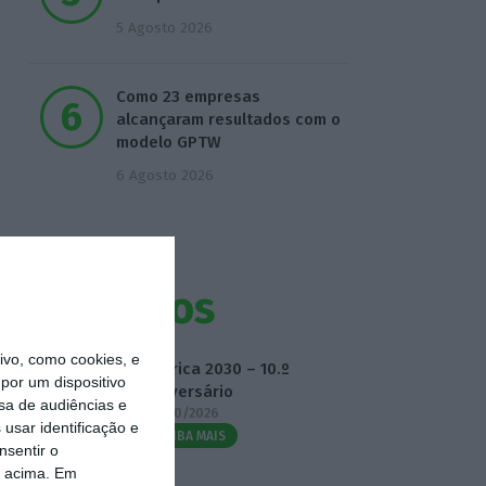
5 Agosto 2026
Como 23 empresas
alcançaram resultados com o
modelo GPTW
6 Agosto 2026
Eventos
vo, como cookies, e
Fábrica 2030 – 10.º
por um dispositivo
Aniversário
sa de audiências e
14/10/2026
usar identificação e
SAIBA MAIS
nsentir o
o acima. Em