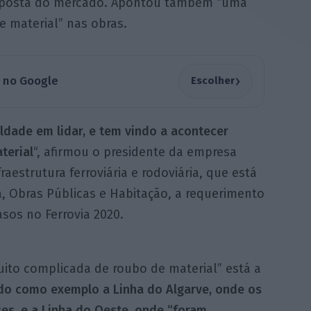
resposta do mercado. Apontou também “uma
 material” nas obras.
›
a no Google
Escolher
ldade em lidar, e tem vindo a acontecer
terial
“, afirmou o presidente da empresa
aestrutura ferroviária e rodoviária, que está
, Obras Públicas e Habitação, a requerimento
asos no Ferrovia 2020.
uito complicada de roubo de material” está a
o como exemplo a Linha do Algarve, onde os
es, e a Linha do Oeste, onde “foram