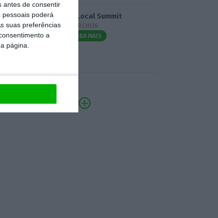
s antes de consentir
 pessoais poderá
3.º Local Summit
s suas preferências
07/10/2026
 consentimento a
SAIBA MAIS
da página.