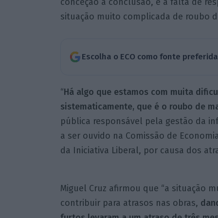
conceção à conclusão, e a falta de 
situação muito complicada de roubo de
Escolha o ECO como fonte preferid
“
Há algo que estamos com muita dificu
sistematicamente, que é o roubo de ma
pública responsável pela gestão da infr
a ser ouvido na Comissão de Economia
da Iniciativa Liberal, por causa dos atr
Miguel Cruz afirmou que “a situação m
contribuir para atrasos nas obras,
dand
furtos levaram a um atraso de três mes