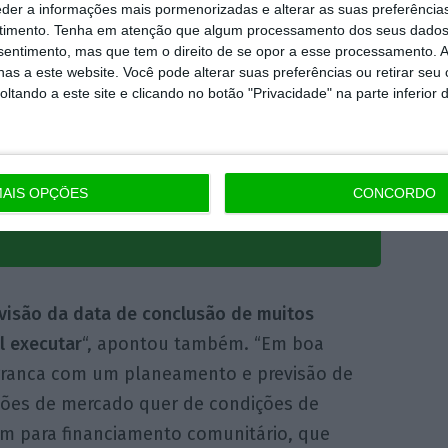
eder a informações mais pormenorizadas e alterar as suas preferência
timento.
Tenha em atenção que algum processamento dos seus dados
equação entre a
nsentimento, mas que tem o direito de se opor a esse processamento. A
de conclusão de muitos
as a este website. Você pode alterar suas preferências ou retirar seu
tando a este site e clicando no botão "Privacidade" na parte inferior 
uilo que era possível
AIS OPÇÕES
CONCORDO
de Portugal
visão da data de conclusão de muitos
l executar
“, apontou também. “Em boa
rranca com um planeamento e previsão de
ções de mercado quer de condições de
m para financiamento comunitário, que