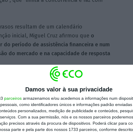
ão”, que “limita a concorrência e faz com
trasos resultam de um calendário
ção inicial, Miguel Cruz afirmou que
o
ir do período de assistência financeira e num
nsão do mercado e na capacidade de resposta
ada complexidade” e o
elevado tempo
projetos
, apontando que os estudos
Damos valor à sua privacidade
a demoram cerca de um ano, os trabalhos
33
parceiros
armazenamos e/ou acedemos a informações num dispositi
essoais, como identificadores únicos e informações padrão enviadas 
tro anos e meio e seis meses para testes e
conteúdos personalizados, medição de publicidade e conteúdos, pesqui
serviços.
Com a sua permissão, nós e os nossos parceiros poderemos 
ção precisos através da procura de dispositivos. Poderá clicar para co
ossa parte e pela parte dos nossos 1733 parceiros, conforme descrit