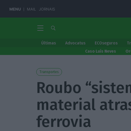
MENU
MAIL
JORNAIS
Últimas
Advocatus
ECOseguros
T
Caso Luís Neves
Or
Transportes
Roubo “siste
material atra
ferrovia