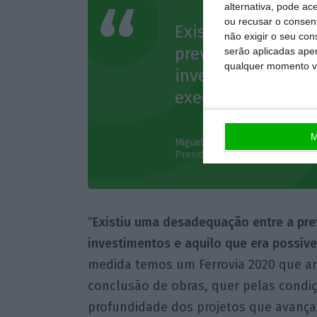
alternativa, pode ac
ou recusar o consen
Existiu uma desad
não exigir o seu co
previsão da data 
serão aplicadas apen
qualquer momento vol
investimentos e aq
executar.
M
Miguel Cruz
Presidente da Infraestruturas 
“
Existiu uma desadequação entre a pre
investimentos e aquilo que era possíve
medida temos um Ferrovia 2020 que a
conclusão de obras, quer pelas condi
profundidade dos projetos que avança