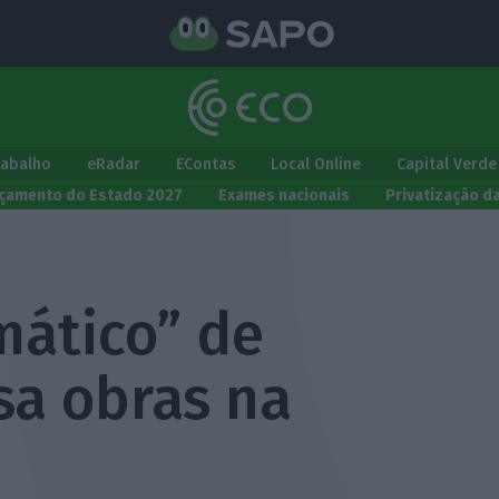
rabalho
eRadar
EContas
Local Online
Capital Verde
çamento do Estado 2027
Exames nacionais
Privatização d
mático” de
sa obras na