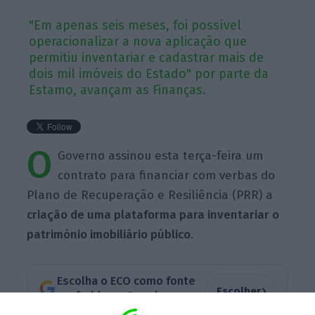
"Em apenas seis meses, foi possível
operacionalizar a nova aplicação que
permitiu inventariar e cadastrar mais de
dois mil imóveis do Estado" por parte da
Estamo, avançam as Finanças.
O
Governo assinou esta terça-feira um
contrato para financiar com verbas do
Plano de Recuperação e Resiliência (PRR) a
criação de uma plataforma para inventariar o
património imobiliário público
.
Escolha o ECO como fonte
›
Escolher
preferida no Google