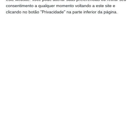
consentimento a qualquer momento voltando a este site e
“devidamente identificados ao nível do registo
clicando no botão "Privacidade" na parte inferior da página.
predial e matricial
, incluindo a sua
geolocalização, imagem e limites
geométricos”, especifica o comunicado do
Ministério das Finanças.
Este investimento faz parte de de
um
investimento mais vasto que passa pela
criação de sistemas de informação sobre a
gestão das finanças públicas
. Este é
composto “por subinvestimentos
complementares que, em conjugação,
deverão contribuir para a gestão integrada
das receitas e despesas públicas”. Entre eles,
preveem-se “melhorias suplementares nos
sistemas de informação para contratação