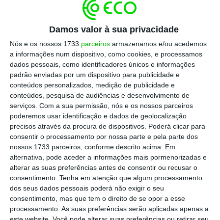
Sem divulgar o valor do investimento, as
Damos valor à sua privacidade
Finanças avançam que, “em apenas seis
Nós e os nossos 1733
parceiros
armazenamos e/ou acedemos
meses, foi possível operacionalizar a nova
a informações num dispositivo, como cookies, e processamos
aplicação que
permitiu inventariar e cadastrar
dados pessoais, como identificadores únicos e informações
mais de dois mil imóveis do Estado” pela
padrão enviadas por um dispositivo para publicidade e
conteúdos personalizados, medição de publicidade e
Estamo
, que passou a ter competências
conteúdos, pesquisa de audiências e desenvolvimento de
legais em matéria de gestão do património
serviços.
Com a sua permissão, nós e os nossos parceiros
imobiliário público.
poderemos usar identificação e dados de geolocalização
precisos através da procura de dispositivos. Poderá clicar para
consentir o processamento por nossa parte e pela parte dos
nossos 1733 parceiros, conforme descrito acima. Em
Uma das funções da Estamo é
“a realização
alternativa, pode aceder a informações mais pormenorizadas e
do inventário e cadastro do património
alterar as suas preferências antes de consentir ou recusar o
imobiliário
(administração direta e indireta do
consentimento.
Tenha em atenção que algum processamento
dos seus dados pessoais poderá não exigir o seu
Estado e setor empresarial)”.
consentimento, mas que tem o direito de se opor a esse
processamento. As suas preferências serão aplicadas apenas a
Os dois mil imóveis do Estado
foram
este website. Você pode alterar suas preferências ou retirar seu