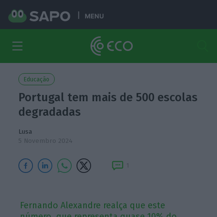
MENU
Educação
Portugal tem mais de 500 escolas
degradadas
Lusa
5 Novembro 2024
1
Fernando Alexandre realça que este
número, que representa quase 10% do