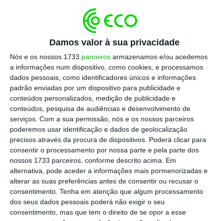
“muito complicado ter um plano de
investimento anual”
, que seja um plano
independente que permita pensar numa
Damos valor à sua privacidade
ação a médio e longo prazo.
Nós e os nossos 1733
parceiros
armazenamos e/ou acedemos
a informações num dispositivo, como cookies, e processamos
dados pessoais, como identificadores únicos e informações
As obras tanto poderão vir a ser pagas por
padrão enviadas por um dispositivo para publicidade e
fundos comunitários, orçamento do estado ou
conteúdos personalizados, medição de publicidade e
empréstimos ao Banco de Investimento:
“Não
conteúdos, pesquisa de audiências e desenvolvimento de
serviços.
Com a sua permissão, nós e os nossos parceiros
podemos trabalhar em função dos fundos
poderemos usar identificação e dados de geolocalização
europeus.
A ideia é fazer um plano de
precisos através da procura de dispositivos. Poderá clicar para
investimento e os Governos vão à procura das
consentir o processamento por nossa parte e pela parte dos
nossos 1733 parceiros, conforme descrito acima. Em
verbas”
, defendeu.
alternativa, pode aceder a informações mais pormenorizadas e
alterar as suas preferências antes de consentir ou recusar o
O ministro acrescentou que
“o plano ainda
consentimento.
Tenha em atenção que algum processamento
dos seus dados pessoais poderá não exigir o seu
não está feito” e “será sempre feito em
consentimento, mas que tem o direito de se opor a esse
articulação com as autarquias”.