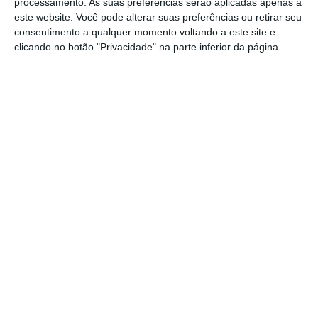
processamento. As suas preferências serão aplicadas apenas a
este website. Você pode alterar suas preferências ou retirar seu
consentimento a qualquer momento voltando a este site e
Segundo a proposta de OE para o próximo
clicando no botão "Privacidade" na parte inferior da página.
ano, o
Governo aumentou a verba destinada à
Educação em 6,8%,
prevendo-se uma
despesa
total consolidada de 7,47 mil milhões de
euros.
Ensino Superior com mais verbas para alojamento
estudantil
Ler Mais
Fernando Alexandre lembrou esta terça-feira
que o
OE2025 tem como objetivo garantir a
igualdade de oportunidades para todos os
alunos
, apostando por isso na
redução de