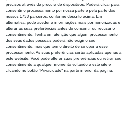
das melhores da Europa, mesmo em tempos
precisos através da procura de dispositivos. Poderá clicar para
consentir o processamento por nossa parte e pela parte dos
de crise económica. Esta transição ilustra o
nossos 1733 parceiros, conforme descrito acima. Em
desafio de conciliar a visão académica com a
alternativa, pode aceder a informações mais pormenorizadas e
prática empreendedora.
A junção destas duas
alterar as suas preferências antes de consentir ou recusar o
consentimento.
Tenha em atenção que algum processamento
qualidades é o resultado de uma visão
dos seus dados pessoais poderá não exigir o seu
estratégica que tem como base a inovação e a
consentimento, mas que tem o direito de se opor a esse
esperança, uma qualidade que, na sua opinião,
processamento. As suas preferências serão aplicadas apenas a
este website. Você pode alterar suas preferências ou retirar seu
Portugal está a perder.
consentimento a qualquer momento voltando a este site e
clicando no botão "Privacidade" na parte inferior da página.
"Portugal é de tal maneira arreigado
que eu acho que as pessoas são
capazes de andar na rua e quase que
nem veem as pessoas que não são
do seu meio”
Pedro Santa Clara, professor e empreendedor