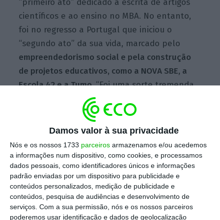
“primeiro ato” dedicado à escrita de artigos
científicos e ao ensino no MBA. No entanto,
foi no regresso a Portugal que iniciou o
“segundo ato” da sua vida, marcado pelo
empreendedorismo social e pela construção
de projetos educativos, como a NOVA SBE, a
Escola 42 e a Tumo.
“Foi uma sorte tremenda
na minha vida ter dois atos.
A maior parte das
pessoas tem apenas um
”, afirma.
Damos valor à sua privacidade
Escolha o ECO como fonte
Nós e os nossos 1733
parceiros
armazenamos e/ou acedemos
›
Escolher
preferida no Google
a informações num dispositivo, como cookies, e processamos
dados pessoais, como identificadores únicos e informações
padrão enviadas por um dispositivo para publicidade e
Foi sob a sua liderança que surgiu o campus
conteúdos personalizados, medição de publicidade e
conteúdos, pesquisa de audiências e desenvolvimento de
da Nova SBE em Carcavelos, um projeto
serviços.
Com a sua permissão, nós e os nossos parceiros
ambicioso que transformou a escola numa
poderemos usar identificação e dados de geolocalização