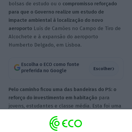
bolsas de estudo ou o
compromisso reforçado
para que o Governo realize um estudo de
impacte ambiental à localização do novo
aeroporto
Luís de Camões no Campo de Tiro de
Alcochete e à expansão do aeroporto
Humberto Delgado, em Lisboa.
Escolha o ECO como fonte
›
Escolher
preferida no Google
Pelo caminho ficou uma das bandeiras do PS: o
reforço do investimento em habitação
para
jovens, estudantes e classe média. Esta foi uma
das três medidas que o líder dos socialistas,
Pedro Nuno Santos, levou para a mesa negocial
do OE com o primeiro-ministro, Luís