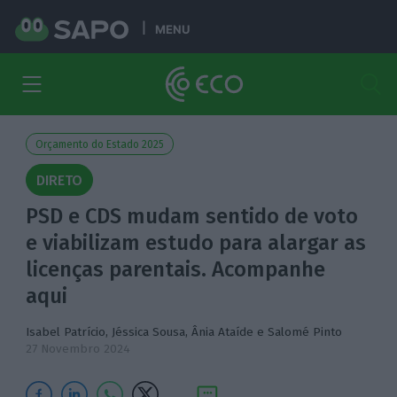
MENU
Orçamento do Estado 2025
DIRETO
PSD e CDS mudam sentido de voto
e viabilizam estudo para alargar as
licenças parentais. Acompanhe
aqui
Isabel Patrício
,
Jéssica Sousa
,
Ânia Ataíde
e
Salomé Pinto
27 Novembro 2024