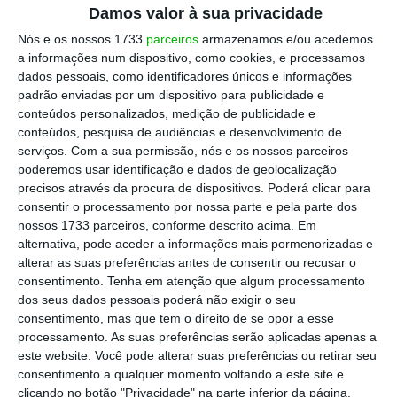
Damos valor à sua privacidade
Montenegro. O Parlamento também
chumbou
Nós e os nossos 1733
parceiros
armazenamos e/ou acedemos
uma proposta do BE que obrigava o Governo a
a informações num dispositivo, como cookies, e processamos
submeter a venda da TAP ao escrutínio do
dados pessoais, como identificadores únicos e informações
Parlamento.
padrão enviadas por um dispositivo para publicidade e
conteúdos personalizados, medição de publicidade e
conteúdos, pesquisa de audiências e desenvolvimento de
serviços.
Com a sua permissão, nós e os nossos parceiros
As votações desta quinta-feira
vão ficar
poderemos usar identificação e dados de geolocalização
marcadas com medidas para
aumentos
precisos através da procura de dispositivos. Poderá clicar para
consentir o processamento por nossa parte e pela parte dos
extraordinários das pensões, com a proposta de
nossos 1733 parceiros, conforme descrito acima. Em
redução do IVA das touradas
ou com iniciativas
alternativa, pode aceder a informações mais pormenorizadas e
para acabar ou baixar as comissões bancárias
alterar as suas preferências antes de consentir ou recusar o
consentimento.
Tenha em atenção que algum processamento
que são pagas na amortização antecipada dos
dos seus dados pessoais poderá não exigir o seu
créditos à habitação.
consentimento, mas que tem o direito de se opor a esse
processamento. As suas preferências serão aplicadas apenas a
este website. Você pode alterar suas preferências ou retirar seu
27 de Novembro de 2024, às 20:34
consentimento a qualquer momento voltando a este site e
⋮
clicando no botão "Privacidade" na parte inferior da página.