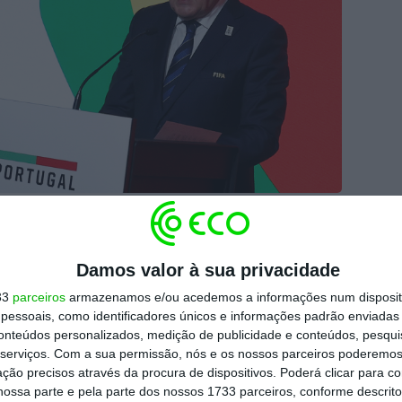
e Futebol (FPF), discursa durante o evento promovido pela FPF
a Cidade do Futebol, Lisboa, 11 de dezembro de 2024. Portugal,
ez o Campeonato do Mundo, tal como Marrocos, que repete em
Damos valor à sua privacidade
nas (CAN) estreado em 1988, enquanto a Espanha já albergou o
33
parceiros
armazenamos e/ou acedemos a informações num dispositi
essoais, como identificadores únicos e informações padrão enviadas 
conteúdos personalizados, medição de publicidade e conteúdos, pesqui
, retorno muitíssimo
serviços.
Com a sua permissão, nós e os nossos parceiros poderemos 
ção precisos através da procura de dispositivos. Poderá clicar para co
ossa parte e pela parte dos nossos 1733 parceiros, conforme descrit