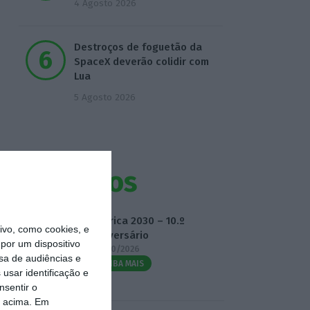
4 Agosto 2026
Destroços de foguetão da
SpaceX deverão colidir com
Lua
5 Agosto 2026
Eventos
Fábrica 2030 – 10.º
vo, como cookies, e
Aniversário
por um dispositivo
14/10/2026
sa de audiências e
SAIBA MAIS
usar identificação e
nsentir o
o acima. Em