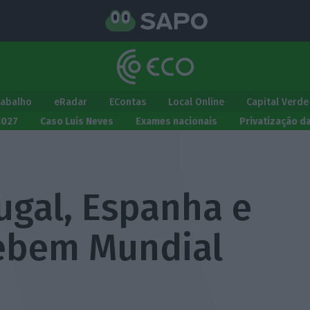
rabalho
eRadar
EContas
Local Online
Capital Verde
2027
Caso Luís Neves
Exames nacionais
Privatização d
tugal, Espanha e
ebem Mundial