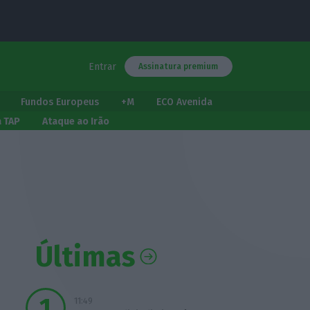
Entrar
Assinatura premium
Fundos Europeus
+M
ECO Avenida
a TAP
Ataque ao Irão
Últimas
11:49