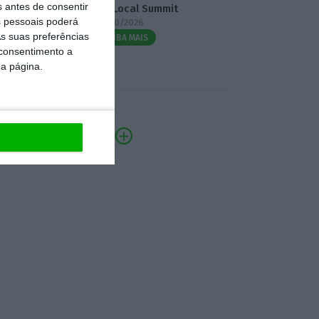
s antes de consentir
3.º Local Summit
 pessoais poderá
07/10/2026
s suas preferências
SAIBA MAIS
 consentimento a
da página.