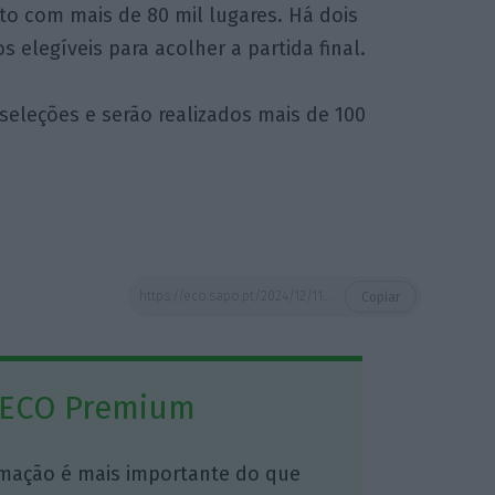
to com mais de 80 mil lugares. Há dois
elegíveis para acolher a partida final.
seleções e serão realizados mais de 100
https://eco.sapo.pt/2024/12/11/governo-admite-investimento-residual-no-mundial-2030-mas-espera-retorno-muitissimo-favoravel/
Copiar
 ECO Premium
mação é mais importante do que