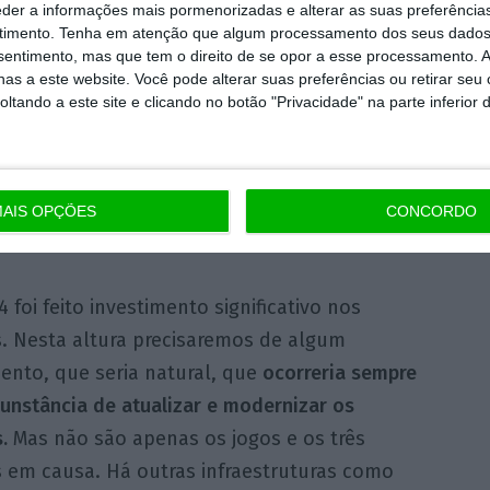
eder a informações mais pormenorizadas e alterar as suas preferência
timento.
Tenha em atenção que algum processamento dos seus dados
 admitiu que será necessário realizar algum
nsentimento, mas que tem o direito de se opor a esse processamento. A
as assegurou que será “residual” e que, em
as a este website. Você pode alterar suas preferências ou retirar seu
tando a este site e clicando no botão "Privacidade" na parte inferior 
sperado, “o país vai ganhar muito com isso”.
ucesso do Mundial.
Não estamos de fora de
ado, mas será residual face ao retorno que
dos Assuntos Parlamentares, Pedro Duarte, aos
AIS OPÇÕES
CONCORDO
 do Futebol, em Oeiras.
 foi feito investimento significativo nos
s. Nesta altura precisaremos de algum
ento, que seria natural, que
ocorreria sempre
cunstância de atualizar e modernizar os
.
Mas não são apenas os jogos e os três
s em causa. Há outras infraestruturas como