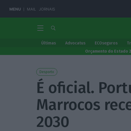
MENU
MAIL
JORNAIS
Últimas
Advocatus
ECOseguros
T
Orçamento do Estado 
Desporto
É oficial. Por
Marrocos rec
2030