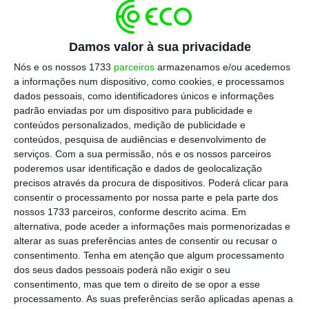
Financiamentos Políticos (ECFP) frisou que
entidade está a trabalhar para “tentar evitar
ao máximo” prescrições,
mas defendeu que
Damos valor à sua privacidade
precisa de ser dotada de meios técnicos,
Nós e os nossos 1733
parceiros
armazenamos e/ou acedemos
apresentando um conjunto de dados que
a informações num dispositivo, como cookies, e processamos
dados pessoais, como identificadores únicos e informações
mostram que a elaboração de decisões é
padrão enviadas por um dispositivo para publicidade e
sempre feita no limite dos prazos legais.
conteúdos personalizados, medição de publicidade e
conteúdos, pesquisa de audiências e desenvolvimento de
serviços.
Com a sua permissão, nós e os nossos parceiros
Assim,
só em dezembro de 2024 é que a
poderemos usar identificação e dados de geolocalização
entidade proferiu 12 decisões sancionatórias
precisos através da procura de dispositivos. Poderá clicar para
relativamente às eleições legislativas de 2019
,
consentir o processamento por nossa parte e pela parte dos
nossos 1733 parceiros, conforme descrito acima. Em
cujo prazo de prescrição se esgotava em
alternativa, pode aceder a informações mais pormenorizadas e
fevereiro de 2025. Atualmente,
ainda ainda a
alterar as suas preferências antes de consentir ou recusar o
elaborar decisões relativamente a eleições
consentimento.
Tenha em atenção que algum processamento
dos seus dados pessoais poderá não exigir o seu
como as autárquicas de 2017, as regionais dos
consentimento, mas que tem o direito de se opor a esse
Açores de 2020 ou as presidenciais de 2021.
processamento. As suas preferências serão aplicadas apenas a