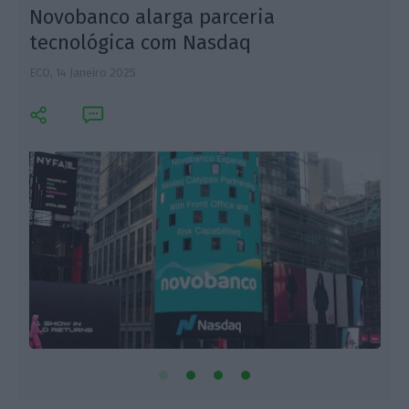
Novobanco alarga parceria
tecnológica com Nasdaq
ECO,
14 Janeiro 2025
F