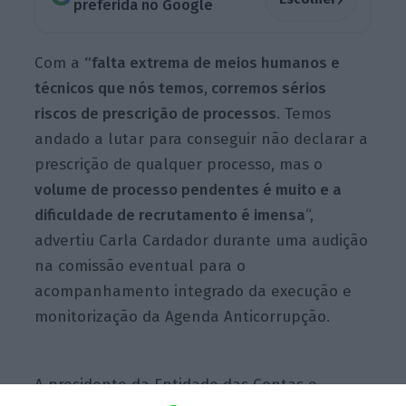
preferida no Google
Com a
“falta extrema de meios humanos e
técnicos que nós temos, corremos sérios
riscos de prescrição de processos
. Temos
andado a lutar para conseguir não declarar a
prescrição de qualquer processo, mas o
volume de processo pendentes é muito e a
dificuldade de recrutamento é imensa
“,
advertiu Carla Cardador durante uma audição
na comissão eventual para o
acompanhamento integrado da execução e
monitorização da Agenda Anticorrupção.
A presidente da Entidade das Contas e