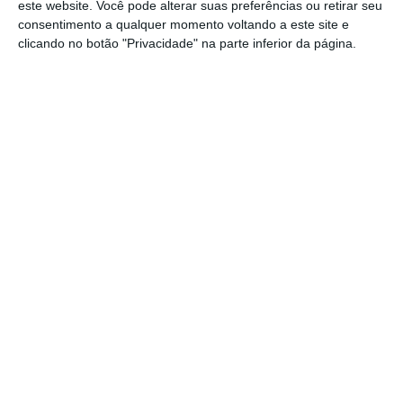
este website. Você pode alterar suas preferências ou retirar seu
consentimento a qualquer momento voltando a este site e
ECFP não antecipa prescrições, apesar de mais
clicando no botão "Privacidade" na parte inferior da página.
trabalho
Ler Mais
“Como se verifica inequivocamente, a ECFP
não consegue desenvolver a sua atividade
nos prazos previstos na lei, existindo uma
grande dilação entre a apresentação de
contas e a decisão final sancionatória, caso
existam irregularidades no processo”, referiu
a presidente da ECFP.
Entre os fatores que identificou que
dificultam a atividade da entidade, Carla
Cardador destacou em particular a
“falta