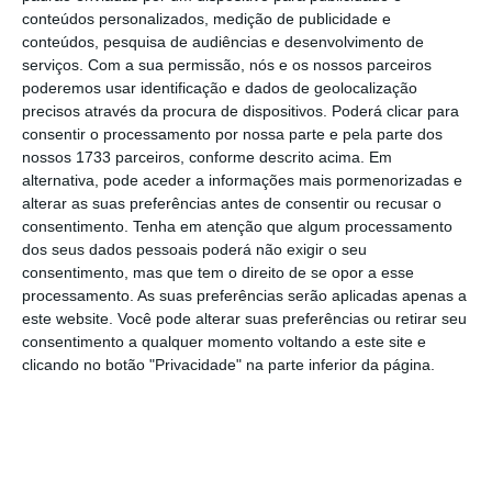
Ler Mais
conteúdos personalizados, medição de publicidade e
conteúdos, pesquisa de audiências e desenvolvimento de
serviços.
Com a sua permissão, nós e os nossos parceiros
“Em 2025, as regras atuais mantêm-se em
poderemos usar identificação e dados de geolocalização
vigor e,
em 2026, os contribuintes cujo valor
precisos através da procura de dispositivos. Poderá clicar para
total do IUC seja inferior a 100 euros pagarão
consentir o processamento por nossa parte e pela parte dos
nossos 1733 parceiros, conforme descrito acima. Em
em fevereiro. Se o valor for superior a 100
alternativa, pode aceder a informações mais pormenorizadas e
euros, pagarão em fevereiro e outubro,
alterar as suas preferências antes de consentir ou recusar o
metade em cada mês
“, esclareceu Joaquim
consentimento.
Tenha em atenção que algum processamento
dos seus dados pessoais poderá não exigir o seu
Miranda Sarmento. Ainda assim, “quem quiser
consentimento, mas que tem o direito de se opor a esse
pagar antes poderá fazê-lo”, salvaguardou o
processamento. As suas preferências serão aplicadas apenas a
governante.
este website. Você pode alterar suas preferências ou retirar seu
consentimento a qualquer momento voltando a este site e
clicando no botão "Privacidade" na parte inferior da página.
O regime é semelhante ao do Imposto
Municipal sobre Imóveis (IMI), comparou. “O
IMI é pago por quem era o dono a 31 de
dezembro do ano anterior e é pago entre