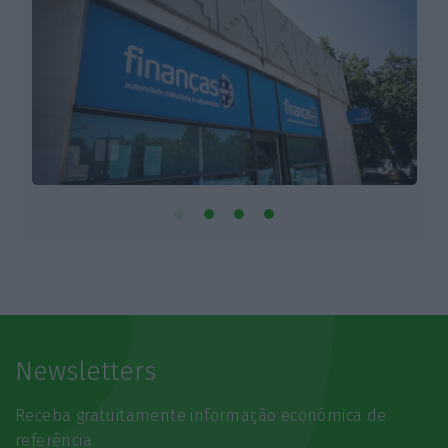
Newsletters
Receba gratuitamente informação económica de
referência