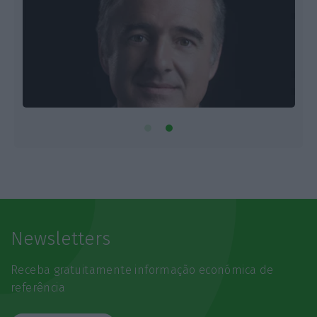
Newsletters
Receba gratuitamente informação económica de
referência