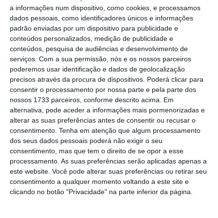
a informações num dispositivo, como cookies, e processamos
de raiz e um foi uma aquisição.
O mercado
dados pessoais, como identificadores únicos e informações
português pode continuar a consolidar e a SC
padrão enviadas por um dispositivo para publicidade e
Fitness quer liderar esse movimento.
Em 2024
conteúdos personalizados, medição de publicidade e
conteúdos, pesquisa de audiências e desenvolvimento de
assumimos a gestão de vários ginásios e,
serviços.
Com a sua permissão, nós e os nossos parceiros
neste momento, temos outros
processos de
poderemos usar identificação e dados de geolocalização
negociação e avaliação em curso que
precisos através da procura de dispositivos. Poderá clicar para
consentir o processamento por nossa parte e pela parte dos
esperamos concluir nos próximos meses”
,
nossos 1733 parceiros, conforme descrito acima. Em
avança Bernardo Novo.
alternativa, pode aceder a informações mais pormenorizadas e
alterar as suas preferências antes de consentir ou recusar o
consentimento.
Tenha em atenção que algum processamento
dos seus dados pessoais poderá não exigir o seu
consentimento, mas que tem o direito de se opor a esse
processamento. As suas preferências serão aplicadas apenas a
O mercado português pode
este website. Você pode alterar suas preferências ou retirar seu
continuar a consolidar e a SC
consentimento a qualquer momento voltando a este site e
clicando no botão "Privacidade" na parte inferior da página.
Fitness quer liderar esse
movimento. Em 2024,