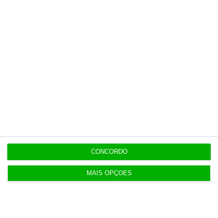
Esta assinatura é uma forma de apoiar
o ECO e os seus jornalistas. A nossa
contrapartida é o jornalismo
independente, rigoroso e credível.
Assine já
Veja todos os planos
CONCORDO
MAIS OPÇÕES
Últimas
7:00