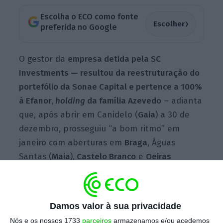
Escolha o ECO como fonte
›
Escolher
preferida no Google
O gestor da
empresa detida pela SC
Investments — resultou da reestruturação do
portefólio da Sonae Capital e pertence a 100%
à Efanor,
holding
da família Azevedo
– adianta
que, após abrir em Canidelo (
Gaia
) a 30 de
dezembro, prosseguiu “a bom ritmo” em
janeiro com aberturas em
Braga
, Águas
Santas (
Maia
),
Castelo Branco
e
Oeiras
(Taguspark), e chega ainda este mês ao
Campo Pequeno (
Lisboa
).
Damos valor à sua privacidade
“Dos novos ginásios, cinco foram construídos
Nós e os nossos 1733
parceiros
armazenamos e/ou acedemos