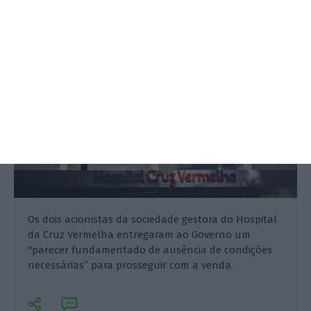
Joana Abrantes Gomes,
7 Janeiro 2025
Os dois acionistas da sociedade gestora do Hospital
da Cruz Vermelha entregaram ao Governo um
"parecer fundamentado de ausência de condições
necessárias” para prosseguir com a venda.