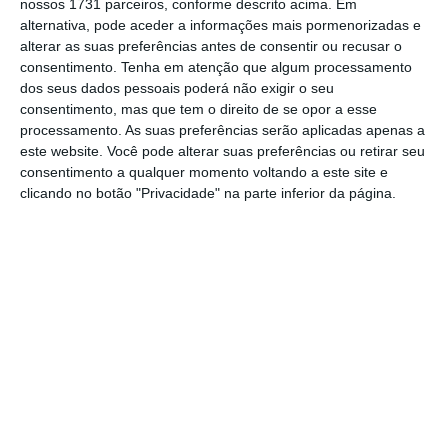
nossos 1731 parceiros, conforme descrito acima. Em
conta do fim do processo sem a venda
alternativa, pode aceder a informações mais pormenorizadas e
adjudicada a nenhum candidato pois
as
alterar as suas preferências antes de consentir ou recusar o
consentimento.
Tenha em atenção que algum processamento
ofertas não tinham “as condições
dos seus dados pessoais poderá não exigir o seu
necessárias” para proteger o “interesse
consentimento, mas que tem o direito de se opor a esse
patrimonial” dos dois acionistas
.
processamento. As suas preferências serão aplicadas apenas a
este website. Você pode alterar suas preferências ou retirar seu
consentimento a qualquer momento voltando a este site e
Já o Hospital da Cruz Vermelha adiantou ao
clicando no botão "Privacidade" na parte inferior da página.
ECO que “beneficia, nos termos legais,
do
prazo de adaptação de cinco anos previsto nos
regimes de licenciamento, o qual pode permitir
concluir os processos ainda em previsão de
execução até 2029
”, assegurando que “tem
trabalhado “com as entidades oficiais,
nomeadamente, com a ERS para
implementar, progressivamente, as medidas
corretivas e de adaptação adequadas”.