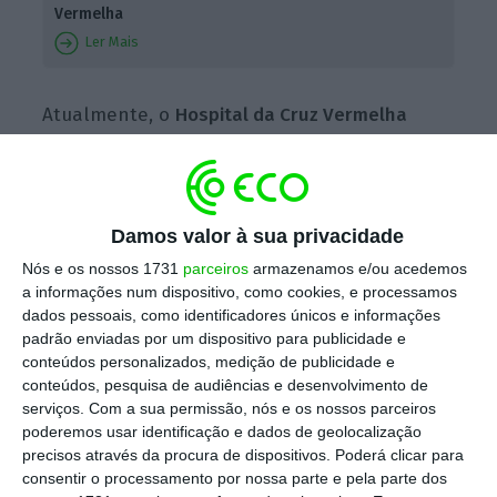
Vermelha
Ler Mais
Atualmente, o
Hospital da Cruz Vermelha
apenas tem a unidade de diálise licenciada
,
conforme se pode verificar através de uma
consulta ao portal do regulador. Sem o
Damos valor à sua privacidade
devido licenciamento, o hospital arrisca
multas da entidade reguladora que podem ir
Nós e os nossos 1731
parceiros
armazenamos e/ou acedemos
a informações num dispositivo, como cookies, e processamos
até à suspensão da atividade.
dados pessoais, como identificadores únicos e informações
padrão enviadas por um dispositivo para publicidade e
Contactada pelo ECO, a Parpública – que
conteúdos personalizados, medição de publicidade e
conteúdos, pesquisa de audiências e desenvolvimento de
controla 45% da sociedade gestora do
serviços.
Com a sua permissão, nós e os nossos parceiros
hospital; 54,79% pertencem à Santa Casa da
poderemos usar identificação e dados de geolocalização
Misericórdia de Lisboa (SCML) – não vai além
precisos através da procura de dispositivos. Poderá clicar para
consentir o processamento por nossa parte e pela parte dos
do despacho publicado no início do ano a dar