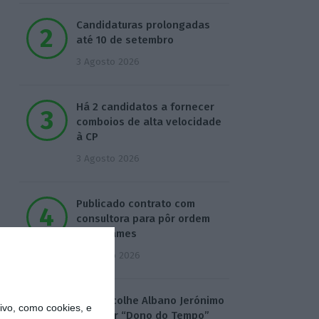
Candidaturas prolongadas
até 10 de setembro
3 Agosto 2026
Há 2 candidatos a fornecer
comboios de alta velocidade
à CP
3 Agosto 2026
Publicado contrato com
consultora para pôr ordem
nos exames
4 Agosto 2026
TML escolhe Albano Jerónimo
vo, como cookies, e
para ser “Dono do Tempo”