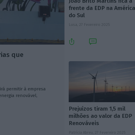
João Brito Martins fica à
frente da EDP na Améric
do Sul
Lusa,
27 Fevereiro 2025
rias que
rá permitir à empresa
energia renovável,
Prejuízos tiram 1,5 mil
milhões ao valor da EDP
Renováveis
Patrícia Abreu,
27 Fevereiro 2025