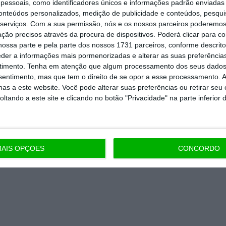
essoais, como identificadores únicos e informações padrão enviadas 
ória.
conteúdos personalizados, medição de publicidade e conteúdos, pesqui
serviços.
Com a sua permissão, nós e os nossos parceiros poderemos 
ção precisos através da procura de dispositivos. Poderá clicar para co
 de apoiar o ECO e os seus
ossa parte e pela parte dos nossos 1731 parceiros, conforme descrit
artida é o jornalismo independente,
eder a informações mais pormenorizadas e alterar as suas preferência
timento.
Tenha em atenção que algum processamento dos seus dados
nsentimento, mas que tem o direito de se opor a esse processamento. A
as a este website. Você pode alterar suas preferências ou retirar seu
Assine já
tando a este site e clicando no botão "Privacidade" na parte inferior 
todos os planos
AIS OPÇÕES
CONCORDO