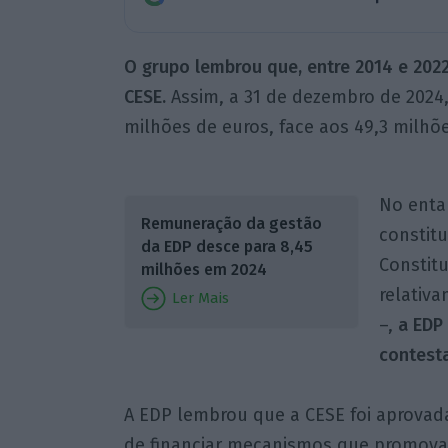
O grupo lembrou que, entre 2014 e 202
CESE.
Assim, a 31 de dezembro de 2024
milhões de euros, face aos 49,3 milhõ
No enta
Remuneração da gestão
constitu
da EDP desce para 8,45
Constitu
milhões em 2024
relativa
Ler Mais
–,
a EDP
contesta
A EDP lembrou que a CESE foi aprovada
de financiar mecanismos que promovam