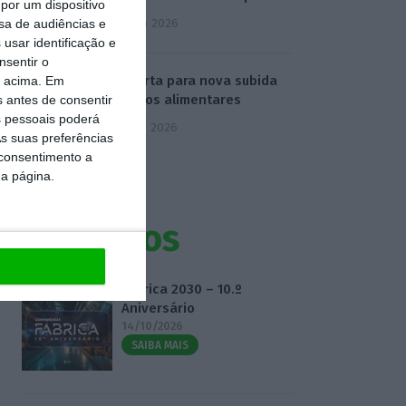
por um dispositivo
4 Agosto 2026
sa de audiências e
usar identificação e
nsentir o
FAO alerta para nova subida
o acima. Em
de preços alimentares
s antes de consentir
 pessoais poderá
5 Agosto 2026
s suas preferências
 consentimento a
da página.
Eventos
Fábrica 2030 – 10.º
Aniversário
14/10/2026
SAIBA MAIS