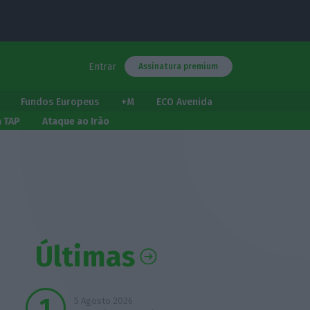
Entrar
Assinatura premium
Fundos Europeus
+M
ECO Avenida
a TAP
Ataque ao Irão
Últimas
5 Agosto 2026