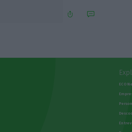
Exp
e
ECO N
Empre
Person
Descod
Entrev