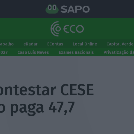
rabalho
eRadar
EContas
Local Online
Capital Verde
2027
Caso Luís Neves
Exames nacionais
Privatização d
ontestar CESE
o paga 47,7