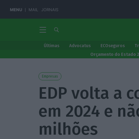
MENU
MAIL
JORNAIS
Últimas
Advocatus
ECOseguros
T
Orçamento do Estado 
Empresas
EDP volta a c
em 2024 e nã
milhões