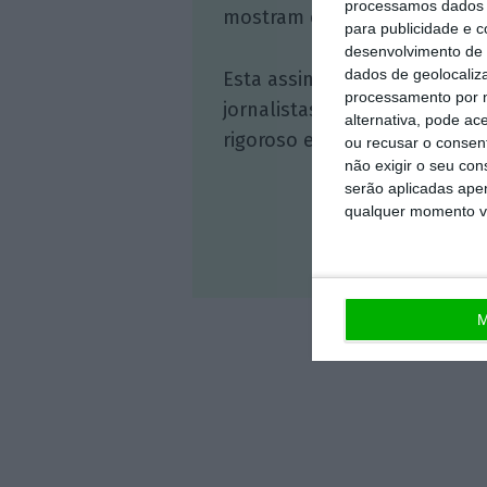
processamos dados p
mostram o outro lado da hist
para publicidade e 
desenvolvimento de 
dados de geolocaliza
Esta assinatura é uma forma
processamento por n
jornalistas. A nossa contrap
alternativa, pode ac
rigoroso e credível.
ou recusar o consen
não exigir o seu co
serão aplicadas apen
qualquer momento vol
Veja 
M