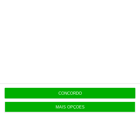
22:21
Executivos da FIFA pressionados a aprovar plano
de Infantino
22:18
Portugal com 680 óbitos em excesso em três
períodos do verão
22:16
Seguro: “inaceitável” que Estado se demita do
CONCORDO
apoio social
MAIS OPÇÕES
20:27
Praias com “impactos significativos” devido ao
mau tempo