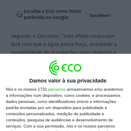
Escolha o ECO como fonte
›
Escolher
preferida no Google
Segundo o Executivo, “este efeito «esponja»
fará com que a água perca força, reduzindo a
possibilidade de inundações pelo caminho e
a turbulência das águas na sua chegada ao
rio Douro, junto à Avenida Gustavo Eiffel”.
Damos valor à sua privacidade
Nós e os nossos 1731
parceiros
armazenamos e/ou acedemos
a informações num dispositivo, como cookies, e processamos
dados pessoais, como identificadores únicos e informações
padrão enviadas por um dispositivo para publicidade e
conteúdos personalizados, medição de publicidade e
conteúdos, pesquisa de audiências e desenvolvimento de
serviços.
Com a sua permissão, nós e os nossos parceiros