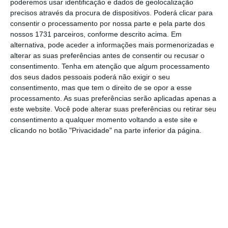
poderemos usar identificação e dados de geolocalização
precisos através da procura de dispositivos. Poderá clicar para
consentir o processamento por nossa parte e pela parte dos
nossos 1731 parceiros, conforme descrito acima. Em
alternativa, pode aceder a informações mais pormenorizadas e
alterar as suas preferências antes de consentir ou recusar o
consentimento.
Tenha em atenção que algum processamento
A Águas e Energia do Porto, empresa
dos seus dados pessoais poderá não exigir o seu
municipal, é a entidade responsável pela
consentimento, mas que tem o direito de se opor a esse
obra de
transformação deste jardim numa
processamento. As suas preferências serão aplicadas apenas a
este website. Você pode alterar suas preferências ou retirar seu
zona de retenção de água
e que deverá estar
consentimento a qualquer momento voltando a este site e
concluída durante o mês de abril deste ano.
clicando no botão "Privacidade" na parte inferior da página.
Serão ainda renovados os equipamentos
existentes.
“Este espaço verde, que une a Avenida Fernão
de Magalhães à Rua de Santos Pousada,
esconde, no seu subsolo, o troço de água
responsável pelas inundações de janeiro de