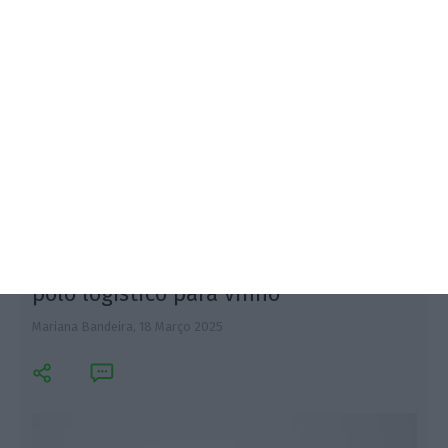
A Associação da Calçada Portuguesa apela às
entidades públicas, nacionais e locais, para que se
comprometam com a preservação e promoção da
arte de calcetaria.
Grupo Mello investe 15 milhões em
polo logístico para vinho
Mariana Bandeira,
18 Março 2025