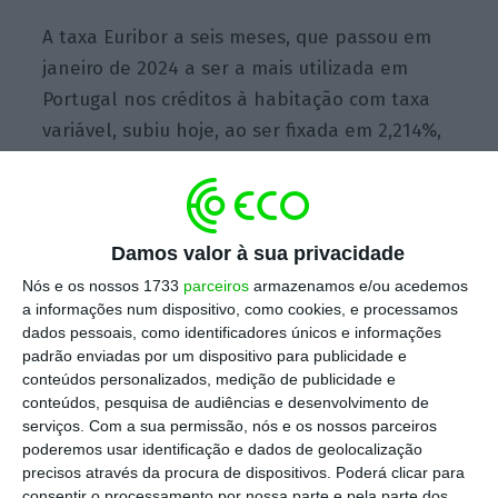
A taxa Euribor a seis meses, que passou em
janeiro de 2024 a ser a mais utilizada em
Portugal nos créditos à habitação com taxa
variável, subiu hoje, ao ser fixada em 2,214%,
mais 0,002 pontos.
Dados do Banco de Portugal (BdP) referentes
Damos valor à sua privacidade
a fevereiro indicam que a
Euribor a seis meses
representava 37,52% do
stock
de empréstimos
Nós e os nossos 1733
parceiros
armazenamos e/ou acedemos
a informações num dispositivo, como cookies, e processamos
para a habitação
própria permanente com
dados pessoais, como identificadores únicos e informações
taxa variável. Os mesmos dados indicam que
padrão enviadas por um dispositivo para publicidade e
as Euribor a 12 e a três meses representavam
conteúdos personalizados, medição de publicidade e
conteúdos, pesquisa de audiências e desenvolvimento de
32,50% e 25,72%, respetivamente.
serviços.
Com a sua permissão, nós e os nossos parceiros
poderemos usar identificação e dados de geolocalização
No prazo de 12 meses, a taxa Euribor
precisos através da procura de dispositivos. Poderá clicar para
consentir o processamento por nossa parte e pela parte dos