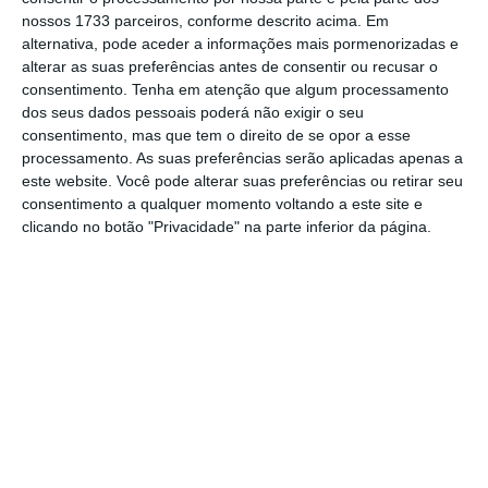
manteve-se, ao ser fixada de novo em 2,126%,
nossos 1733 parceiros, conforme descrito acima. Em
o mesmo valor da sessão anterior.
alternativa, pode aceder a informações mais pormenorizadas e
alterar as suas preferências antes de consentir ou recusar o
consentimento.
Tenha em atenção que algum processamento
A Euribor a três meses, que está abaixo de
dos seus dados pessoais poderá não exigir o seu
2,5% desde 14 de março, avançou hoje, ao ser
consentimento, mas que tem o direito de se opor a esse
fixada em 2,263%, mais 0,011 pontos.
processamento. As suas preferências serão aplicadas apenas a
este website. Você pode alterar suas preferências ou retirar seu
consentimento a qualquer momento voltando a este site e
A próxima reunião de política monetária do
clicando no botão "Privacidade" na parte inferior da página.
BCE realiza-se esta semana, em Frankfurt.
A presidente do
BCE
, Christine Lagarde, deu a
entender que a instituição está preparada
para interromper os cortes das taxas de juro
em abril.
Como antecipado pelos mercados, o BCE