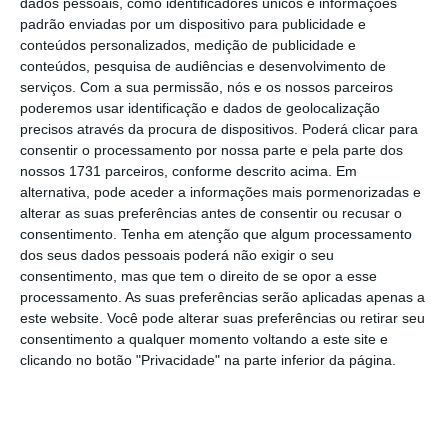
dados pessoais, como identificadores únicos e informações
Trump ter voltado atrás nas promessas
padrão enviadas por um dispositivo para publicidade e
de que acordos comerciais estavam no
conteúdos personalizados, medição de publicidade e
conteúdos, pesquisa de audiências e desenvolvimento de
horizonte, assim indicado pelo Secretário
serviços.
Com a sua permissão, nós e os nossos parceiros
do Tesouro Scott Bessent. Na primeira
poderemos usar identificação e dados de geolocalização
reunião com Mark Carney, desde que foi
precisos através da procura de dispositivos. Poderá clicar para
consentir o processamento por nossa parte e pela parte dos
nomeado primeiro-ministro canadiano, o
nossos 1731 parceiros, conforme descrito acima. Em
presidente dos EUA afirmou: “Não temos
alternativa, pode aceder a informações mais pormenorizadas e
alterar as suas preferências antes de consentir ou recusar o
que assinar acordos”.
consentimento.
Tenha em atenção que algum processamento
dos seus dados pessoais poderá não exigir o seu
consentimento, mas que tem o direito de se opor a esse
Não obstante, o
Financial Times (acesso
processamento. As suas preferências serão aplicadas apenas a
pago)
avançou que o Reino Unidos e os
este website. Você pode alterar suas preferências ou retirar seu
Estados Unidos devem assinar um
consentimento a qualquer momento voltando a este site e
clicando no botão "Privacidade" na parte inferior da página.
acordo comercial ainda esta semana para
a atribuição de quotas com tarifas
reduzidas para as importações do Reino