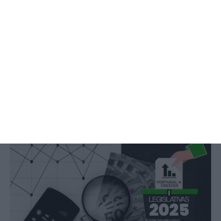
Veja todos os planos
Economia tem de crescer entre
2,8% a 3% nos próximos 9 meses
Ânia Ataíde,
6 Maio 2025