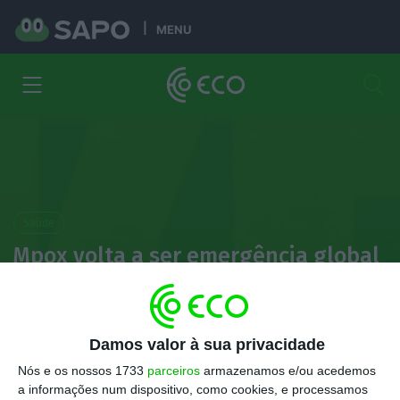
MENU
Saúde
Mpox volta a ser emergência global
de saúde. O que já se sabe sobre o
novo surto?
Damos valor à sua privacidade
Rafael Ascensão
Nós e os nossos 1733
parceiros
armazenamos e/ou acedemos
16 Agosto 2024
a informações num dispositivo, como cookies, e processamos