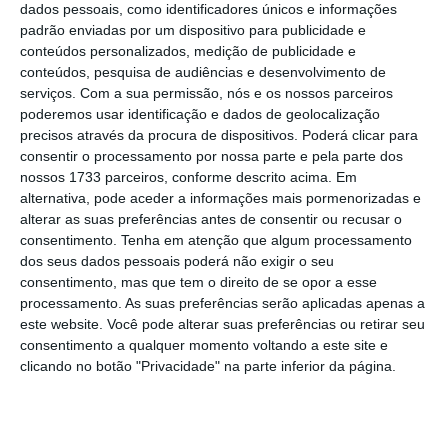
dados pessoais, como identificadores únicos e informações
padrão enviadas por um dispositivo para publicidade e
conteúdos personalizados, medição de publicidade e
conteúdos, pesquisa de audiências e desenvolvimento de
Pela segunda vez desde 2022, a OMS declarou o
serviços.
Com a sua permissão, nós e os nossos parceiros
surto de mpox em África como emergência global
poderemos usar identificação e dados de geolocalização
de saúde. Já há casos confirmados em vários países,
precisos através da procura de dispositivos. Poderá clicar para
incluindo na UE. Veja aqui o que precisa de saber.
consentir o processamento por nossa parte e pela parte dos
nossos 1733 parceiros, conforme descrito acima. Em
alternativa, pode aceder a informações mais pormenorizadas e
Ver Descodificador
alterar as suas preferências antes de consentir ou recusar o
consentimento.
Tenha em atenção que algum processamento
dos seus dados pessoais poderá não exigir o seu
O que é a mpox?
consentimento, mas que tem o direito de se opor a esse
processamento. As suas preferências serão aplicadas apenas a
Quais os sintomas?
este website. Você pode alterar suas preferências ou retirar seu
consentimento a qualquer momento voltando a este site e
Como se transmite?
clicando no botão "Privacidade" na parte inferior da página.
Quem é considerado caso suspeito de infeção?
O que fazer em caso de sintomas ou suspeita de infeção?