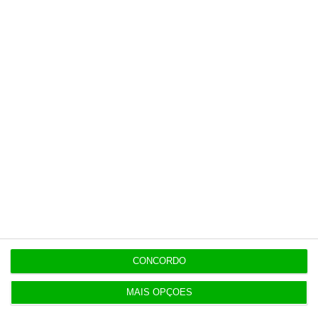
Há casos em Portugal? Em que países já foi detetada a nova
variante?
Qual o tratamento?
Há vacinas atualmente disponíveis?
https://eco.sapo.pt/descodificador/mpox-volta-a-ser-emergencia-global-de-saude-o-que-ja-se-sabe-sobre-o-novo-surto/
Copiar
CONCORDO
MAIS OPÇÕES