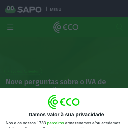
MENU
Preço dos Alimentos
Nove perguntas sobre o IVA de
0% nos bens alimentares
António Costa
28 Março 2023
Damos valor à sua privacidade
Nós e os nossos 1733
parceiros
armazenamos e/ou acedemos