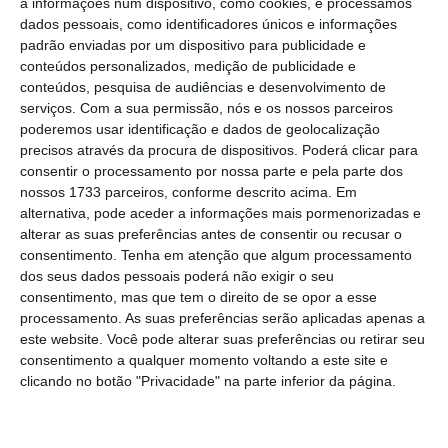
a informações num dispositivo, como cookies, e processamos
dados pessoais, como identificadores únicos e informações
padrão enviadas por um dispositivo para publicidade e
conteúdos personalizados, medição de publicidade e
O Governo chegou a um
conteúdos, pesquisa de audiências e desenvolvimento de
serviços.
Com a sua permissão, nós e os nossos parceiros
acordo com a CAP e a APED?
poderemos usar identificação e dados de geolocalização
precisos através da procura de dispositivos. Poderá clicar para
3 de 9
consentir o processamento por nossa parte e pela parte dos
Sim, houve um acordo negociado durante o fim de
nossos 1733 parceiros, conforme descrito acima. Em
semana e nesta segunda-feira, que serviu para
alternativa, pode aceder a informações mais pormenorizadas e
alterar as suas preferências antes de consentir ou recusar o
suportar o anúncio da descida do IVA para os bens
consentimento.
Tenha em atenção que algum processamento
alimentares. Mas o Governo anunciou a descida do
dos seus dados pessoais poderá não exigir o seu
IVA ainda antes de haver um acordo. Depois da
consentimento, mas que tem o direito de se opor a esse
conferência de imprensa da passada sexta-feira, em
processamento. As suas preferências serão aplicadas apenas a
que publicitou um conjunto de medidas de apoio às
este website. Você pode alterar suas preferências ou retirar seu
famílias para mitigar os efeitos dos aumentos dos
consentimento a qualquer momento voltando a este site e
preços, nomeadamente a descida do IVA, avançou
clicando no botão "Privacidade" na parte inferior da página.
com contactos formais com a CAP e a APED para
assinar esse acordo. António Mendonça Mendes,