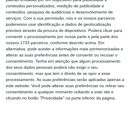
conteúdos personalizados, medição de publicidade e
conteúdos, pesquisa de audiências e desenvolvimento de
serviços.
Com a sua permissão, nós e os nossos parceiros
poderemos usar identificação e dados de geolocalização
Quanto é que vai custar ao
precisos através da procura de dispositivos. Poderá clicar para
Orçamento do Estado a
consentir o processamento por nossa parte e pela parte dos
descida do IVA dos bens
nossos 1733 parceiros, conforme descrito acima. Em
alternativa, pode aceder a informações mais pormenorizadas e
essenciais para 0%?
alterar as suas preferências antes de consentir ou recusar o
6 de 9
consentimento.
Tenha em atenção que algum processamento
dos seus dados pessoais poderá não exigir o seu
A descida do IVA das 44 categorias de produtos de
consentimento, mas que tem o direito de se opor a esse
bens alimentares da taxa reduzida de 6% para 0%
processamento. As suas preferências serão aplicadas apenas a
custará cerca de 460 milhões de euros por um
este website. Você pode alterar suas preferências ou retirar seu
consentimento a qualquer momento voltando a este site e
período de seis meses.
clicando no botão "Privacidade" na parte inferior da página.
Há outras medidas no âmbito do
Proxima
acordo com a CAP e a APED com
Pergunta:
impacto orçamental?