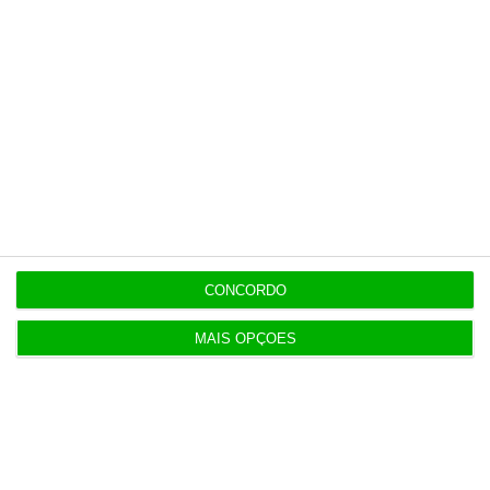
https://eco.sapo.pt/descodificador/nove-perguntas-sobre-o-iva-de-0-nos-bens-alimentares/
Copiar
Newsletters
CONCORDO
Receba gratuitamente informação económica de
MAIS OPÇÕES
referência
Subscrever
Download