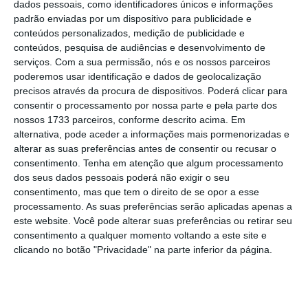
dados pessoais, como identificadores únicos e informações
padrão enviadas por um dispositivo para publicidade e
conteúdos personalizados, medição de publicidade e
conteúdos, pesquisa de audiências e desenvolvimento de
serviços.
Com a sua permissão, nós e os nossos parceiros
poderemos usar identificação e dados de geolocalização
Vai ser obrigatório que os
precisos através da procura de dispositivos. Poderá clicar para
professores com
consentir o processamento por nossa parte e pela parte dos
"insuficiência de
nossos 1733 parceiros, conforme descrito acima. Em
alternativa, pode aceder a informações mais pormenorizadas e
componente letiva" passem
alterar as suas preferências antes de consentir ou recusar o
a dar aulas em escolas
consentimento.
Tenha em atenção que algum processamento
diferentes?
dos seus dados pessoais poderá não exigir o seu
consentimento, mas que tem o direito de se opor a esse
11 de 12
processamento. As suas preferências serão aplicadas apenas a
este website. Você pode alterar suas preferências ou retirar seu
Não. A possibilidade de os professores passarem a
consentimento a qualquer momento voltando a este site e
dar aulas em escolas diferentes de modo a
clicando no botão "Privacidade" na parte inferior da página.
completar horário, é
opcional e apenas se poderá
aplicar a duas escolas.
Neste caso, os professores
terão as deslocações pagas,
tal como previsto na lei