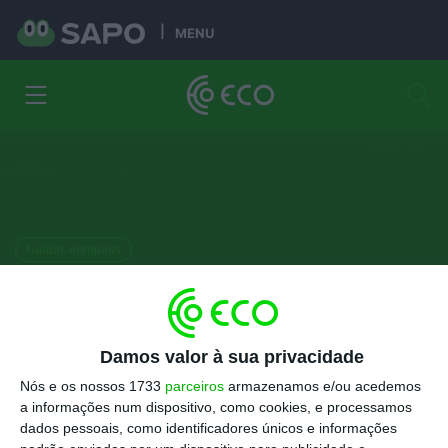
MENU
Fundos europeus
Portugal pode perder fundos
europeus? Saiba como
funciona a regra da guilhotina
Damos valor à sua privacidade
Nós e os nossos 1733
parceiros
armazenamos e/ou acedemos
Mónica Silvares
a informações num dispositivo, como cookies, e processamos
26 Setembro 2017
dados pessoais, como identificadores únicos e informações