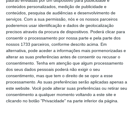
padrão enviadas por um dispositivo para publicidade e
conteúdos personalizados, medição de publicidade e
conteúdos, pesquisa de audiências e desenvolvimento de
serviços.
Com a sua permissão, nós e os nossos parceiros
poderemos usar identificação e dados de geolocalização
precisos através da procura de dispositivos. Poderá clicar para
E como é a situação nos
consentir o processamento por nossa parte e pela parte dos
restantes Estados-membros?
nossos 1733 parceiros, conforme descrito acima. Em
alternativa, pode aceder a informações mais pormenorizadas e
7 de 7
alterar as suas preferências antes de consentir ou recusar o
consentimento.
Tenha em atenção que algum processamento
Em termos absolutos só a Polónia tem um nível de
dos seus dados pessoais poderá não exigir o seu
execução dos fundos comunitários superior ao
consentimento, mas que tem o direito de se opor a esse
nacional. Mas o seu envelope financeiro também é
processamento. As suas preferências serão aplicadas apenas a
quatro vezes o Portugal 2020, já que ronda os 80 mil
este website. Você pode alterar suas preferências ou retirar seu
milhões de euros.
consentimento a qualquer momento voltando a este site e
clicando no botão "Privacidade" na parte inferior da página.