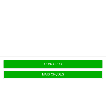
https://eco.sapo.pt/descodificador/portugal-pode-perder-fundos-europeus-saiba-como-funciona-a-regra-da-guilhotina/
Copiar
Newsletters
CONCORDO
Receba gratuitamente informação económica de
MAIS OPÇÕES
referência
Subscrever
Download