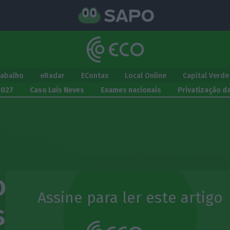
rabalho
eRadar
EContas
Local Online
Capital Verde
2027
Caso Luís Neves
Exames nacionais
Privatização d
 da casa sobe. 6
Assine para ler este artigo
s para perceber po