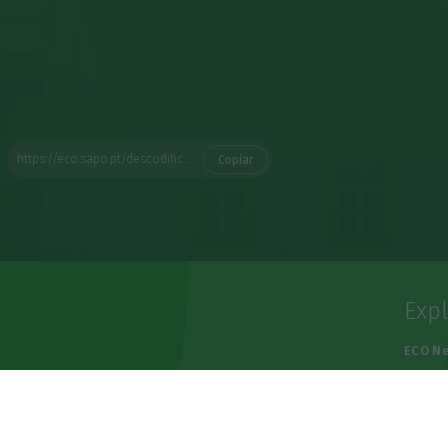
https://eco.sapo.pt/descodificador/prestacao-da-casa-sobe-6-respostas-para-perceber-por-que-esta-a-pagar-mais-ao-banco/
Copiar
Exp
e
ECO N
Empre
Person