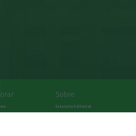
lorar
Sobre
ews
Estatuto Editorial
sas
Ficha Técnica
alidades
Termos e Condições