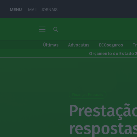
MENU
MAIL
JORNAIS
Últimas
Advocatus
ECOseguros
T
Orçamento do Estado 
Finanças Pessoais
Prestação
resposta