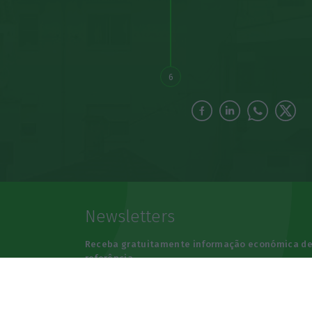
6
Newsletters
Receba gratuitamente informação económica d
referência
Subscrever