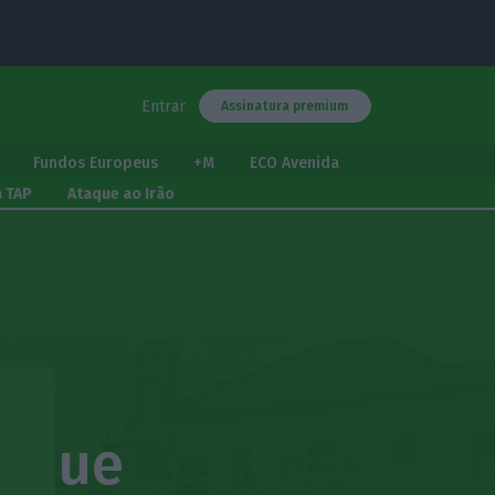
Entrar
Assinatura premium
Fundos Europeus
+M
ECO Avenida
a TAP
Ataque ao Irão
r que