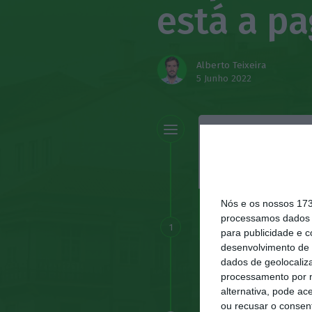
está a p
Alberto Teixeira
5 Junho 2022
O que é a 
2 de 6
Nós e os nossos 17
processamos dados p
1
para publicidade e 
desenvolvimento de 
dados de geolocaliza
processamento por n
alternativa, pode ac
ou recusar o consen