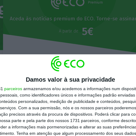
agar mais ao banco
Aceda às notícias premium do ECO. Torne-se assina
5€
A partir de
Euribor?
Assinar
Veja todos os planos
Damos valor à sua privacidade
Se já é assinante,
Faça Login
.
31
parceiros
armazenamos e/ou acedemos a informações num dispositi
Proxima Pergunta:
Quanto
essoais, como identificadores únicos e informações padrão enviadas 
conteúdos personalizados, medição de publicidade e conteúdos, pesqui
serviços.
Com a sua permissão, nós e os nossos parceiros poderemos 
ção precisos através da procura de dispositivos. Poderá clicar para co
ossa parte e pela parte dos nossos 1731 parceiros, conforme descrit
eder a informações mais pormenorizadas e alterar as suas preferência
timento.
Tenha em atenção que algum processamento dos seus dados