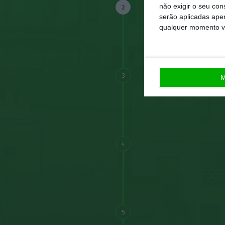
não exigir o seu co
2
serão aplicadas apen
qualquer momento vol
3
M
4
5