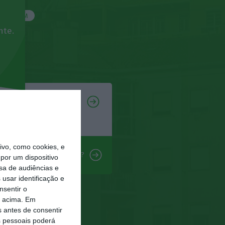
PREMIUM
nte.
vo, como cookies, e
 é que a prestação subiu?
por um dispositivo
sa de audiências e
usar identificação e
nsentir o
o acima. Em
s antes de consentir
 pessoais poderá